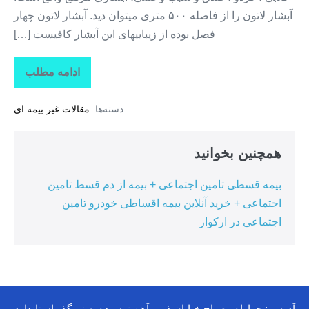
آبشار لاتون را از فاصله ۵۰۰ متری میتوان دید. آبشار لاتون چهار
فصل بوده از زیباییهای این آبشار کافیست […]
ادامه مطلب
جاذبه
های
گردشگری
دسته‌ها:
مقالات غیر بیمه ای
استان
گیلان
+
آبشار
همچنین بخوانید
لاتون
بیمه قسطی تامین اجتماعی + بیمه از دم قسط تامین
اجتماعی + خرید آنلاین بیمه اقساطی خودرو تامین
اجتماعی در ارکواز
آدرس : چهاراه مصباح خیابان ذوب آهن نرسیده به زیرگذر استاندارد