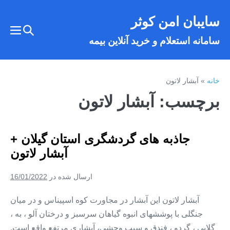
فتن
سایبان امن کوثر
ه
تغییر
حتوا
تغییر
سامانه استعلام و خرید آنلاین بیمه
وضعیت
وضع
فهر
جستجو
خانه
»
آبشار لاتون
برچسب:
آبشار لاتون
جاذبه های گردشگری استان گیلان +
آبشار لاتون
ارسال شده در
16/01/2022
آبشار لاتون این آبشار در مجاورت کوه اسپیناس و در میان
جنگلی با پوششهای انبوه گیاهان سرسبز و درختان آلو ، به ،
گلابی ، گردو ، فندق و سیب وحشی، آبشاری مرتفع واقع است.