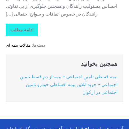
احساس مسئولیت رانندگان و همچنین جلوگیری از بی تفاوتی
رانندگان در خصوص اتفاقات و سوانح احتمالی […]
ادامه مطلب
بیمه
قسطی
بدنه
دسته‌ها:
مقالات بیمه ای
خودرو
+
بیمه
بدون
همچنین بخوانید
سود
+
بیمه
بیمه قسطی تامین اجتماعی + بیمه از دم قسط تامین
تمام
قسط
اجتماعی + خرید آنلاین بیمه اقساطی خودرو تامین
۱۲
ماه
اجتماعی در ارکواز
آدرس : چهاراه مصباح خیابان ذوب آهن نرسیده به زیرگذر استاندارد