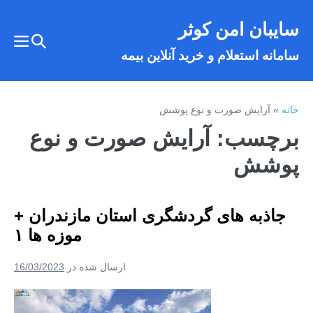
فتن
سایبان امن کوثر
ه
تغییر
حتوا
تغییر
سامانه استعلام و خرید آنلاین بیمه
وضعیت
وضع
فهر
جستجو
خانه
»
آرایش صورت و نوع پوشش
برچسب:
آرایش صورت و نوع
پوشش
جاذبه های گردشگری استان مازندران +
موزه ها ۱
ارسال شده در
16/03/2023
جاذبه