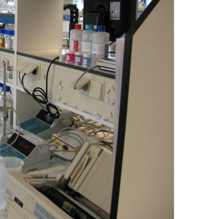
کوثر
در
اردبیل