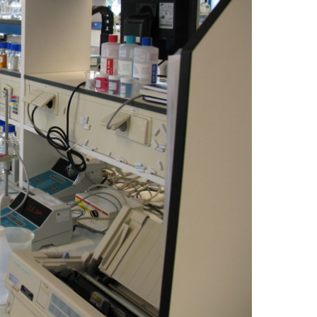
کوثر
در
کرمان