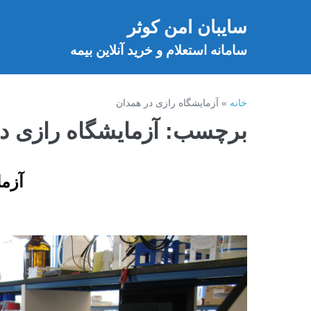
فتن
سایبان امن کوثر
ه
خ
حتوا
سامانه استعلام و خرید آنلاین بیمه
خانه
»
آزمایشگاه رازی در همدان
برچسب:
آزمایشگاه رازی د
آزما
آزمایشگاه
طرف
قرارداد
بیمه