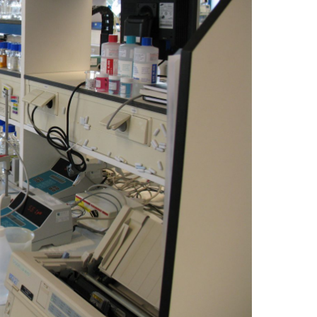
کوثر
در
همدان