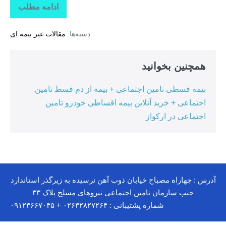
ادامه مطلب
بیمه
کوثر
کرج
دسته‌ها:
مقالات غیر بیمه ای
+
آزمایشگاه
های
طرف
همچنین بخوانید
قرار
داد
بیمه
بیمه قسطی تامین اجتماعی + بیمه از دم قسط تامین
کوثر
در
اجتماعی + خرید آنلاین بیمه اقساطی خودرو تامین
استان
البرز
اجتماعی در ارکواز
آدرس : چهاراه مصباح خیابان ذوب آهن نرسیده به زیرگذر استاندارد
جنب سازمان تامین اجتماعی نیروهای مسلح پلاک ۳۳
شماره پشتیبانی : ۰۲۶۳۲۸۲۷۲۶۴ + ۰۹۱۲۳۶۶۷۰۴۵