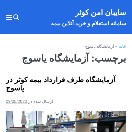
فتن
سایبان امن کوثر
ه
تغییر
حتوا
تغییر
سامانه استعلام و خرید آنلاین بیمه
وضعیت
وضع
فهر
جستجو
خانه
»
آزمایشگاه یاسوج
برچسب:
آزمایشگاه یاسوج
آزمایشگاه طرف قرارداد بیمه کوثر در
یاسوج
ارسال شده در
09/05/2020
آزمایشگاه
طرف
قرارداد