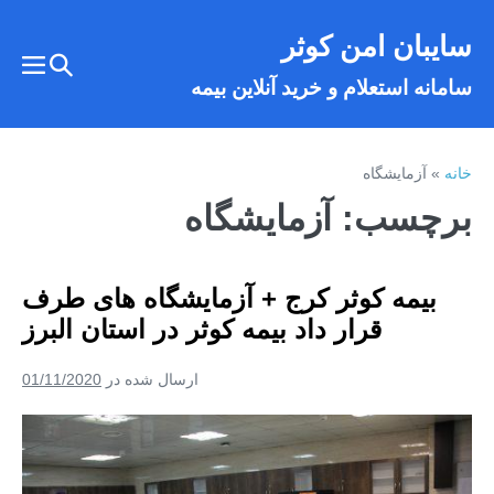
فتن
سایبان امن کوثر
ه
تغییر
حتوا
تغییر
سامانه استعلام و خرید آنلاین بیمه
وضعیت
وضع
فهر
جستجو
خانه
»
آزمایشگاه
برچسب:
آزمایشگاه
بیمه کوثر کرج + آزمایشگاه های طرف
قرار داد بیمه کوثر در استان البرز
ارسال شده در
01/11/2020
بیمه
کوثر
کرج