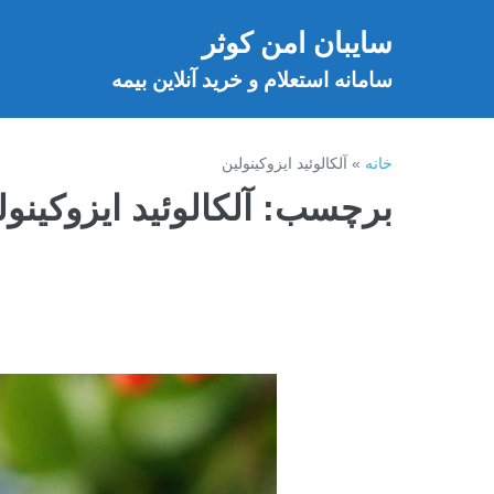
فتن
سایبان امن کوثر
ه
خ
حتوا
سامانه استعلام و خرید آنلاین بیمه
خانه
»
آلکالوئید ایزوکینولین
برچسب:
آلکالوئید ایزوکینول
گیاهان
دارویی
+
زرشک