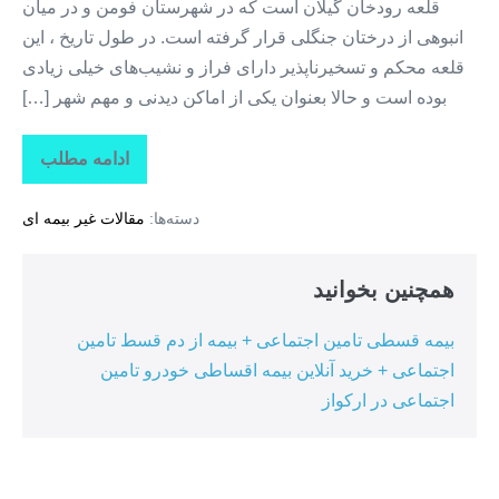
قلعه رودخان گیلان است که در شهرستان فومن و در میان
انبوهی از درختان جنگلی قرار گرفته است. در طول تاریخ ، این
قلعه محکم و تسخیرناپذیر دارای فراز و نشیب‌های خیلی زیادی
بوده است و حالا بعنوان یکی از اماکن دیدنی و مهم شهر […]
ادامه مطلب
جاذبه
های
گردشگری
دسته‌ها:
مقالات غیر بیمه ای
استان
گیلان
+
قلعه
همچنین بخوانید
رودخان
بیمه قسطی تامین اجتماعی + بیمه از دم قسط تامین
اجتماعی + خرید آنلاین بیمه اقساطی خودرو تامین
اجتماعی در ارکواز