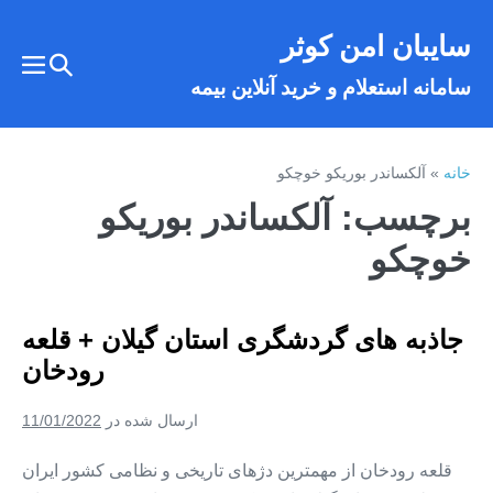
فتن
سایبان امن کوثر
ه
تغییر
حتوا
تغییر
سامانه استعلام و خرید آنلاین بیمه
وضعیت
وضع
فهر
جستجو
خانه
»
آلکساندر بوریکو خوچکو
برچسب:
آلکساندر بوریکو
خوچکو
جاذبه های گردشگری استان گیلان + قلعه
رودخان
ارسال شده در
11/01/2022
قلعه رودخان از مهمترین دژهای تاریخی و نظامی کشور ایران