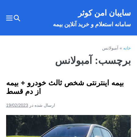
فتن
سایبان امن کوثر
ه
تغییر
حتوا
تغییر
سامانه استعلام و خرید آنلاین بیمه
وضعیت
وضع
فهر
جستجو
خانه
»
آمبولانس
برچسب:
آمبولانس
بیمه اینترنتی شخص ثالث خودرو + بیمه
از دم قسط
ارسال شده در
19/02/2023
بیمه
اینترنتی
شخص