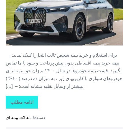
ثالث
خودرو
+
بیمه
از
دم
قسط
برای استعلام و خرید بیمه شخص ثالث اینجا را کلیک نمایید.
بیمه خرید بیمه اقساطی بدون پیش پرداخت و سود با ما تماس
بگیرید. قیمت بیمه خودروها در سال ۱۴۰۰ میزان حق بیمه برای
خودروهای سواری با کاربریهای زیر ، به میزان ده درصد ( ۱۰% )
بییشتر از وسایل نقلیه مشابه است: – […]
ادامه مطلب
بیمه
اینترنتی
شخص
دسته‌ها:
مقالات بیمه ای
ثالث
خودرو
+