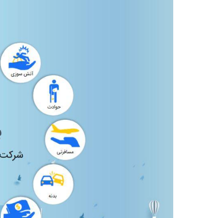
شخص
ثالث