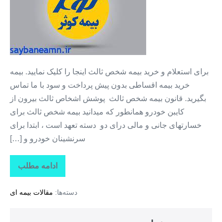
ثالث
خودرو
+
بیمه
ثالث
برای استعلام و خرید بیمه شخص ثالث اینجا را کلیک نمایید. بیمه
با
خرید بیمه اقساطی بدون پیش پرداخت و سود با ما تماس
قسط
بگیرید. قانون بیمه شخص ثالث پوشش اشخاص ثالث بیرون از
۱۲
کایبن خودرو همانطور که میدانید بیمه شخص ثالث برای
ماهه
خسارتهای جانی و مالی درای دو دسته تعهد است ، ابتدا برای
سرنشینان خودرو و […]
ادامه مطلب
خرید
بیمه
شخص
دسته‌ها:
مقالات بیمه ای
ثالث
خودرو
+
بیمه