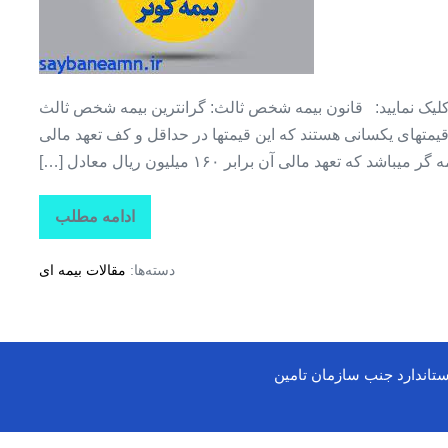
قسط
۱۲
ماهه
+
کلیک نمایید: قانون بیمه شخص ثالث: گرانترین بیمه شخص ثالث
بدون
متهای یکسانی هستند که این قیمتها در حداقل و کف تعهد مالی
سود
شد که تعهد مالی آن برابر ۱۶۰ میلیون ریال معادل […]
+
بدون
ادامه مطلب
بیمه
پیش
ثالث
پرداخت
+
دسته‌ها:
مقالات بیمه ای
تمام
قسط
۱۲
ماهه
+
بدون
سود
ستاندارد جنب سازمان تامین
+
بدون
پیش
پرداخت