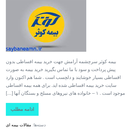
بیمه
ثالث
خودرو
+
بیمه
با
قسط
۱۲
بیمه کوثر سرچشمه آرامش جهت خرید بیمه اقساطی بدون
ماهه
پیش پرداخت و سود با ما تماس بگیرید خرید بیمه به صورت
+
اقساطی بسیار خوشایند و دلچسب است . شما هم اکنون وارد
بیمه
سایت خرید بیمه اقساطی شده اید. برای همه بیمه اقساطی
بدون
موجود است . ۱ – خانواده های نیروهای مسلح و بستگان آنها […]
سود
+
ادامه مطلب
بیمه
بیمه
ثالث
بدون
خودرو
دسته‌ها:
مقالات بیمه ای
+
پیش
بیمه