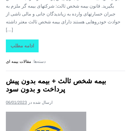
پیش
بگیرید. قانون بیمه شخص ثالث: شرکتهای بیمه گر ملزم به
پرداخت
جبران خسارتهای وارده به زیاندیدگان جانی و مالی ناشی از
حوادث خودروهایی هستند دارای بیمه شخص ثالث معتر داشته
[…]
ادامه مطلب
خرید
اینترنتی
بیمه
دسته‌ها:
مقالات بیمه ای
نامه
+
بیمه
ثالث
بیمه شخص ثالث + بیمه بدون پیش
بدون
سود
پرداخت و بدون سود
و
بدون
پیش
ارسال شده در
06/01/2023
پرداخت
بیمه
شخص