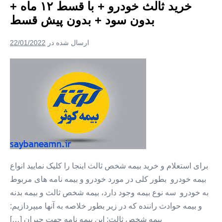
خرید ثالث خودرو + با قسط ۱۲ ماه +
پرداخت
و
بدون سود + بدون پیش قسط
بدون
سود
ارسال شده در
22/01/2022
خرید
ثالث
خودرو
+
با
قسط
۱۲
ماه
برای استعلام و خرید بیمه شخص ثالث اینجا را کلیک نمایید انواع
+
بیمه خودرو بطور کلی در مورد خودرو و بیمه نامه های مربوط
بدون
به خودرو سه نوع بیمه وجود دارد، بیمه شخص ثالث و بیمه بدنه
سود
و بیمه حوادث راننده که در زیر بطور خلاصه به آنها میپردازیم:
+
بیمه شخص ثالث: این بیمه نامه جهت جبران […]