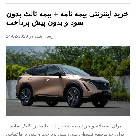
با
قسط
قسط
خرید اینترنتی بیمه نامه + بیمه ثالث بدون
۱۲
ماهه
سود و بدون پیش پرداخت
+
بیمه
بدون
ارسال شده در
24/02/2023
سود
+
بیمه
خرید
بدون
پیش
اینترنتی
قسط
بیمه
نامه
+
بیمه
ثالث
بدون
سود
و
برای استعلام و خرید بیمه شخص ثالث اینجا را کلیک نمایید.
بدون
برای خرید بیمه قسطی بدون پیش پرداخت و سود با ما تماس