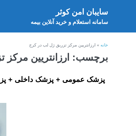
فتن
سایبان امن کوثر
ه
خ
حتوا
سامانه استعلام و خرید آنلاین بیمه
خانه
»
ارزانتریین مرکز تزریق ژل لب در کرج
برچسب:
ارزانتریین مرکز 
پزشک عمومی + پزشک داخلی + پز
پزش
عمو
+
پزش