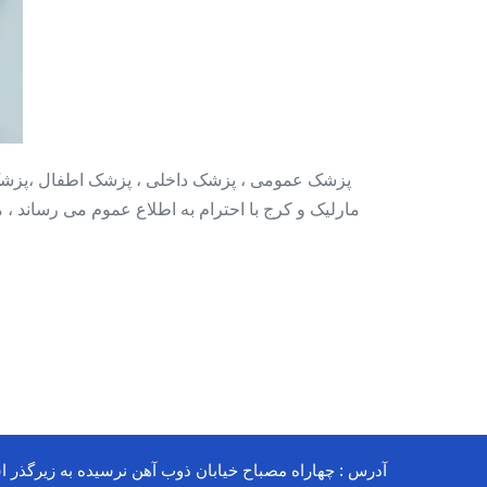
داخ
+
پزش
اطف
+
پوس
پزشک عمومی ، پزشک داخلی ، پزشک اطفال ،پزشک
و
مارلیک و کرج با احترام به اطلاع عموم می رساند ، 
مو
در
فرد
کرج
آدرس : چهاراه مصباح خیابان ذوب آهن نرسیده به زیرگذر ا