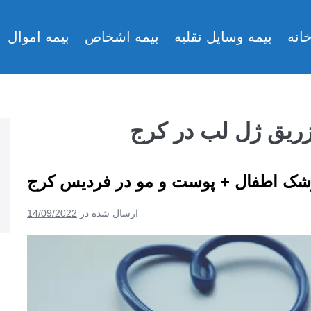
انه
بیمه وسایل نقلیه
بیمه اشخاص
بیمه اموال
تزریق ژل لب در کرج
شک اطفال + پوست و مو در فردیس کرج
ارسال شده در
14/09/2022
ک
می
ک