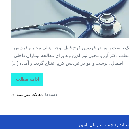
لی
ک
ال
ت
 پوست و مو در فردیس کرج قابل توجه اهالی محترم فردیس ،
مطب دکتر آرزو محبی نورالدین وند برای معالجه بیماران داخلی ،
اطفال ، پوست و مو در فردیس کرج افتتاح گردید و آماده […]
یس
ادامه مطلب
پزشک
عمومی
+
دسته‌ها:
مقالات غیر بیمه ای
پزشک
داخلی
+
پزشک
اطفال
+
پوست
ستاندارد جنب سازمان تامین
و