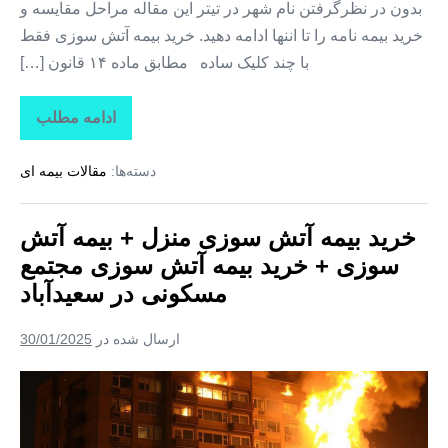
بدون در نظرگرفتن نام شهر در تیتر این مقاله مراحل مقایسه و
خرید
خرید بیمه نامه را تا اننها ادامه دهید. خرید بیمه آتش سوزی فقط
بیمه
با چند کلیک ساده مطابق ماده ۱۴ قانون […]
آتش
سوزی
ادامه مطلب
خرید
مجتمع
بیمه
مسکونی
آتش
دسته‌ها:
مقالات بیمه ای
سوزی
در
منزل
+
خسروآباد
بیمه
خرید بیمه آتش سوزی منزل + بیمه آتش
آتش
سوزی
سوزی + خرید بیمه آتش سوزی مجتمع
+
خرید
مسکونی در سعیدآباد
بیمه
آتش
سوزی
ارسال شده در
30/01/2025
مجتمع
مسکونی
در
خرید
خسروآباد
بیمه
آتش