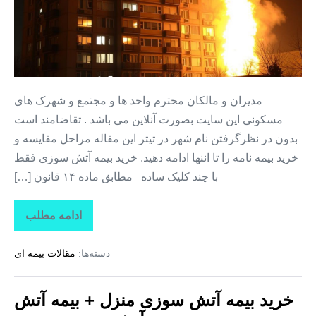
سوزی
منزل
+
بیمه
آتش
مدیران و مالکان محترم واحد ها و مجتمع و شهرک های
سوزی
مسکونی این سایت بصورت آنلاین می باشد . تقاضامند است
+
بدون در نظرگرفتن نام شهر در تیتر این مقاله مراحل مقایسه و
خرید
خرید بیمه نامه را تا اننها ادامه دهید. خرید بیمه آتش سوزی فقط
بیمه
با چند کلیک ساده مطابق ماده ۱۴ قانون […]
آتش
سوزی
ادامه مطلب
خرید
مجتمع
بیمه
مسکونی
آتش
دسته‌ها:
مقالات بیمه ای
سوزی
در
منزل
+
سعیدآباد
بیمه
خرید بیمه آتش سوزی منزل + بیمه آتش
آتش
سوزی