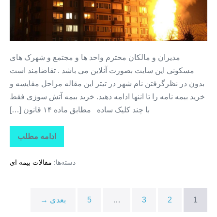
منزل
+
بیمه
آتش
مدیران و مالکان محترم واحد ها و مجتمع و شهرک های
سوزی
مسکونی این سایت بصورت آنلاین می باشد . تقاضامند است
+
بدون در نظرگرفتن نام شهر در تیتر این مقاله مراحل مقایسه و
خرید
خرید بیمه نامه را تا اننها ادامه دهید. خرید بیمه آتش سوزی فقط
بیمه
با چند کلیک ساده مطابق ماده ۱۴ قانون […]
آتش
سوزی
ادامه مطلب
خرید
مجتمع
بیمه
مسکونی
آتش
دسته‌ها:
مقالات بیمه ای
سوزی
در
منزل
+
آبعلی
بیمه
آتش
1
2
3
…
5
بعدی →
سوزی
+
خرید