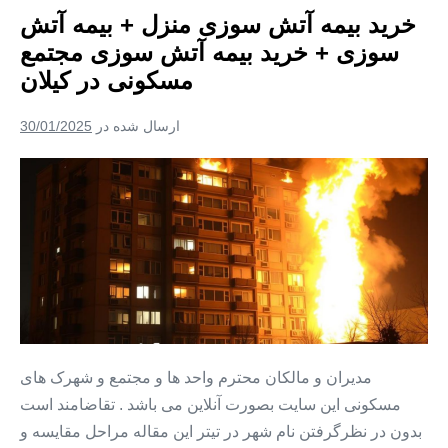
بیمه
خرید بیمه آتش سوزی منزل + بیمه آتش
آتش
سوزی
سوزی + خرید بیمه آتش سوزی مجتمع
+
خرید
مسکونی در کیلان
بیمه
آتش
سوزی
ارسال شده در
30/01/2025
مجتمع
مسکونی
در
خرید
شمشک
بیمه
آتش
سوزی
منزل
+
بیمه
آتش
مدیران و مالکان محترم واحد ها و مجتمع و شهرک های
سوزی
مسکونی این سایت بصورت آنلاین می باشد . تقاضامند است
+
بدون در نظرگرفتن نام شهر در تیتر این مقاله مراحل مقایسه و
خرید