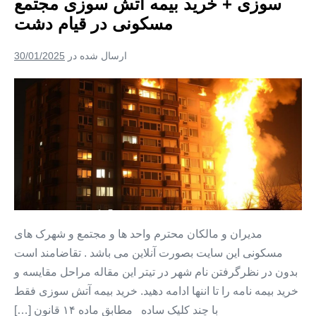
سوزی + خرید بیمه آتش سوزی مجتمع
+
خرید
مسکونی در قیام‌ دشت
بیمه
آتش
سوزی
ارسال شده در
30/01/2025
مجتمع
مسکونی
در
خرید
سعیدآباد
بیمه
آتش
سوزی
منزل
+
بیمه
آتش
مدیران و مالکان محترم واحد ها و مجتمع و شهرک های
سوزی
مسکونی این سایت بصورت آنلاین می باشد . تقاضامند است
+
بدون در نظرگرفتن نام شهر در تیتر این مقاله مراحل مقایسه و
خرید
خرید بیمه نامه را تا اننها ادامه دهید. خرید بیمه آتش سوزی فقط
بیمه
با چند کلیک ساده مطابق ماده ۱۴ قانون […]
آتش