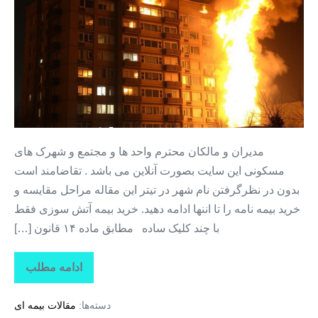
خرید
بیمه
آتش
سوزی
منزل
+
بیمه
آتش
مدیران و مالکان محترم واحد ها و مجتمع و شهرک های
سوزی
مسکونی این سایت بصورت آنلاین می باشد . تقاضامند است
+
بدون در نظرگرفتن نام شهر در تیتر این مقاله مراحل مقایسه و
خرید
خرید بیمه نامه را تا اننها ادامه دهید. خرید بیمه آتش سوزی فقط
بیمه
با چند کلیک ساده مطابق ماده ۱۴ قانون […]
آتش
سوزی
ادامه مطلب
خرید
مجتمع
بیمه
مسکونی
آتش
دسته‌ها:
مقالات بیمه ای
سوزی
در
منزل