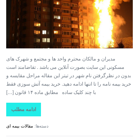
بیمه
مستوفی
آتش
سوزی
منزل
+
بیمه
آتش
مدیران و مالکان محترم واحد ها و مجتمع و شهرک های
سوزی
مسکونی این سایت بصورت آنلاین می باشد . تقاضامند است
+
بدون در نظرگرفتن نام شهر در تیتر این مقاله مراحل مقایسه و
خرید
خرید بیمه نامه را تا اننها ادامه دهید. خرید بیمه آتش سوزی فقط
بیمه
با چند کلیک ساده مطابق ماده ۱۴ قانون […]
آتش
سوزی
ادامه مطلب
خرید
مجتمع
بیمه
مسکونی
آتش
دسته‌ها:
مقالات بیمه ای
سوزی
در
منزل
+
شمشک