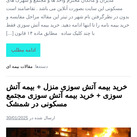
مدیران و مالکان محترم واحد ها و مجتمع و شهرک های
سوزی
مسکونی این سایت بصورت آنلاین می باشد . تقاضامند است
+
بدون در نظرگرفتن نام شهر در تیتر این مقاله مراحل مقایسه و
خرید
خرید بیمه نامه را تا اننها ادامه دهید. خرید بیمه آتش سوزی فقط
بیمه
با چند کلیک ساده مطابق ماده ۱۴ قانون […]
آتش
سوزی
ادامه مطلب
خرید
مجتمع
بیمه
مسکونی
آتش
دسته‌ها:
مقالات بیمه ای
سوزی
در
منزل
+
احمدآباد
بیمه
خرید بیمه آتش سوزی منزل + بیمه آتش
مستوفی
آتش
سوزی
سوزی + خرید بیمه آتش سوزی مجتمع
+
خرید
مسکونی در شمشک
بیمه
آتش
سوزی
ارسال شده در
30/01/2025
مجتمع
مسکونی
در
خرید
احمدآباد