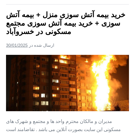
+
جلیل
بیمه
خرید بیمه آتش سوزی منزل + بیمه آتش
آباد
آتش
سوزی
سوزی + خرید بیمه آتش سوزی مجتمع
+
خرید
مسکونی در خسروآباد
بیمه
آتش
سوزی
ارسال شده در
30/01/2025
مجتمع
مسکونی
در
خرید
جلیل
بیمه
آباد
آتش
سوزی
منزل
+
بیمه
آتش
مدیران و مالکان محترم واحد ها و مجتمع و شهرک های
سوزی
مسکونی این سایت بصورت آنلاین می باشد . تقاضامند است
+