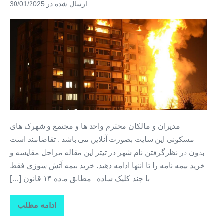
سوزی
ارسال شده در
30/01/2025
مجتمع
مسکونی
در
خرید
قلعه‌
بیمه
نو
آتش
سوزی
منزل
+
بیمه
آتش
مدیران و مالکان محترم واحد ها و مجتمع و شهرک های
سوزی
مسکونی این سایت بصورت آنلاین می باشد . تقاضامند است
+
بدون در نظرگرفتن نام شهر در تیتر این مقاله مراحل مقایسه و
خرید
خرید بیمه نامه را تا اننها ادامه دهید. خرید بیمه آتش سوزی فقط
بیمه
با چند کلیک ساده مطابق ماده ۱۴ قانون […]
آتش
سوزی
ادامه مطلب
خرید
مجتمع
بیمه