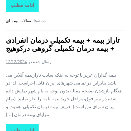
ادامه مطلب
تاراز
بیمه
+
دسته‌ها:
مقالات بیمه ای
بیمه
تکمیلی
درمان
انفرادی
تاراز بیمه + بیمه تکمیلی درمان انفرادی
+
بیمه
+ بیمه درمان تکمیلی گروهی درکوهیج
درمان
تکمیلی
گروهی
ارسال شده در
12/12/2024
در
کوشکنار
بیمه گذاران عزیز با توجه به اینکه سایت تارازبیمه آنلاین می
باشد،بنابراین در تمامی شهرهای ایران قابل اجراست. لذا در
هنگام بازشدن صفحه مقاله بدون توجه به نام شهر نمایش داده
شده در تیتر فوق،مراحل خرید بیمه نامه را آغاز نمایید. (تمام
ایران سرای من است) تعریف بیمه درمان تکمیلی اهمیت و
مزایای بیمه درمان […]
ادامه مطلب