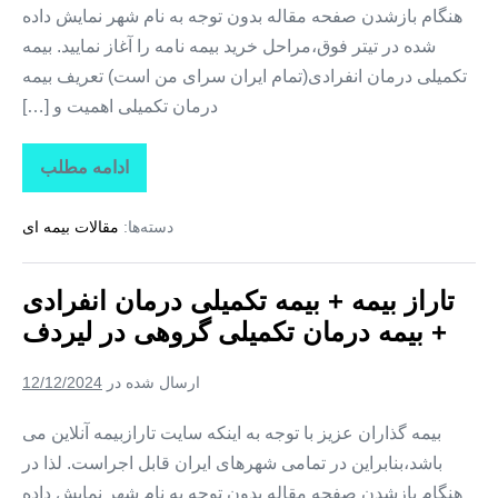
هنگام بازشدن صفحه مقاله بدون توجه به نام شهر نمایش داده
شده در تیتر فوق،مراحل خرید بیمه نامه را آغاز نمایید. بیمه
تکمیلی درمان انفرادی(تمام ایران سرای من است) تعریف بیمه
درمان تکمیلی اهمیت و […]
ادامه مطلب
تاراز
بیمه
+
دسته‌ها:
مقالات بیمه ای
بیمه
تکمیلی
درمان
انفرادی
تاراز بیمه + بیمه تکمیلی درمان انفرادی
+
بیمه
+ بیمه درمان تکمیلی گروهی در لیردف
درمان
تکمیلی
گروهی
ارسال شده در
12/12/2024
در
سردشت
بیمه گذاران عزیز با توجه به اینکه سایت تارازبیمه آنلاین می
باشد،بنابراین در تمامی شهرهای ایران قابل اجراست. لذا در
هنگام بازشدن صفحه مقاله بدون توجه به نام شهر نمایش داده