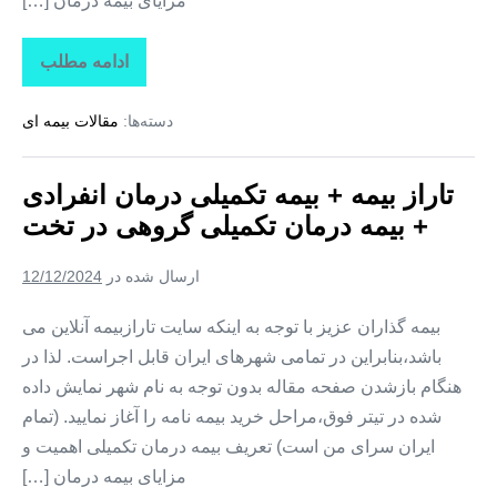
مزایای بیمه درمان […]
ادامه مطلب
تاراز
بیمه
+
دسته‌ها:
مقالات بیمه ای
بیمه
تکمیلی
درمان
انفرادی
تاراز بیمه + بیمه تکمیلی درمان انفرادی
+
بیمه
+ بیمه درمان تکمیلی گروهی در تخت
درمان
تکمیلی
گروهی
ارسال شده در
12/12/2024
در
کوهستک
بیمه گذاران عزیز با توجه به اینکه سایت تارازبیمه آنلاین می
باشد،بنابراین در تمامی شهرهای ایران قابل اجراست. لذا در
هنگام بازشدن صفحه مقاله بدون توجه به نام شهر نمایش داده
شده در تیتر فوق،مراحل خرید بیمه نامه را آغاز نمایید. (تمام
ایران سرای من است) تعریف بیمه درمان تکمیلی اهمیت و
مزایای بیمه درمان […]