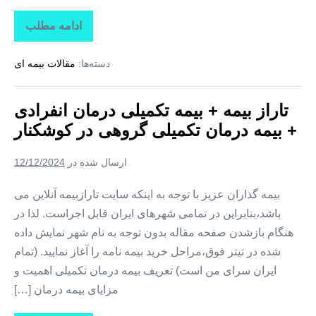
ادامه مطلب
تاراز
بیمه
+
دسته‌ها:
مقالات بیمه ای
بیمه
تکمیلی
درمان
انفرادی
تاراز بیمه + بیمه تکمیلی درمان انفرادی
+
بیمه
+ بیمه درمان تکمیلی گروهی در کوشکنار
درمان
تکمیلی
گروهی
ارسال شده در
12/12/2024
در
تخت
بیمه گذاران عزیز با توجه به اینکه سایت تارازبیمه آنلاین می
باشد،بنابراین در تمامی شهرهای ایران قابل اجراست. لذا در
هنگام بازشدن صفحه مقاله بدون توجه به نام شهر نمایش داده
شده در تیتر فوق،مراحل خرید بیمه نامه را آغاز نمایید. (تمام
ایران سرای من است) تعریف بیمه درمان تکمیلی اهمیت و
مزایای بیمه درمان […]