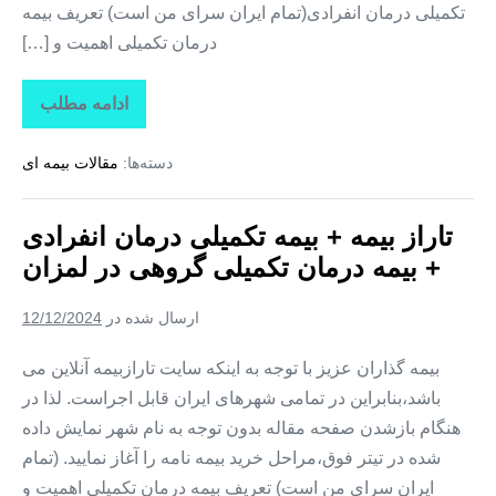
تکمیلی درمان انفرادی(تمام ایران سرای من است) تعریف بیمه
درمان تکمیلی اهمیت و […]
ادامه مطلب
تاراز
بیمه
+
دسته‌ها:
مقالات بیمه ای
بیمه
تکمیلی
درمان
انفرادی
تاراز بیمه + بیمه تکمیلی درمان انفرادی
+
بیمه
+ بیمه درمان تکمیلی گروهی در لمزان
درمان
تکمیلی
گروهی
ارسال شده در
12/12/2024
در
زیارتعلی
بیمه گذاران عزیز با توجه به اینکه سایت تارازبیمه آنلاین می
باشد،بنابراین در تمامی شهرهای ایران قابل اجراست. لذا در
هنگام بازشدن صفحه مقاله بدون توجه به نام شهر نمایش داده
شده در تیتر فوق،مراحل خرید بیمه نامه را آغاز نمایید. (تمام
ایران سرای من است) تعریف بیمه درمان تکمیلی اهمیت و