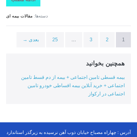
تاراز
بیمه
+
دسته‌ها:
مقالات بیمه ای
بیمه
تکمیلی
درمان
انفرادی
+
1
2
3
…
25
بعدی →
بیمه
درمان
تکمیلی
گروهی
درکوهیج
همچنین بخوانید
بیمه قسطی تامین اجتماعی + بیمه از دم قسط تامین
اجتماعی + خرید آنلاین بیمه اقساطی خودرو تامین
اجتماعی در ارکواز
آدرس : چهاراه مصباح خیابان ذوب آهن نرسیده به زیرگذر استاندارد