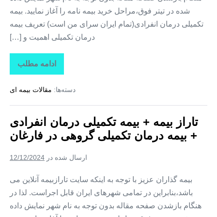
شده در تیتر فوق،مراحل خرید بیمه نامه را آغاز نمایید. بیمه
تکمیلی درمان انفرادی(تمام ایران سرای من است) تعریف بیمه
درمان تکمیلی اهمیت و […]
ادامه مطلب
تاراز
بیمه
+
دسته‌ها:
مقالات بیمه ای
بیمه
تکمیلی
درمان
انفرادی
تاراز بیمه + بیمه تکمیلی درمان انفرادی
+
بیمه
+ بیمه درمان تکمیلی گروهی در فارغان
درمان
تکمیلی
گروهی
ارسال شده در
12/12/2024
در
لیردف
بیمه گذاران عزیز با توجه به اینکه سایت تارازبیمه آنلاین می
باشد،بنابراین در تمامی شهرهای ایران قابل اجراست. لذا در
هنگام بازشدن صفحه مقاله بدون توجه به نام شهر نمایش داده