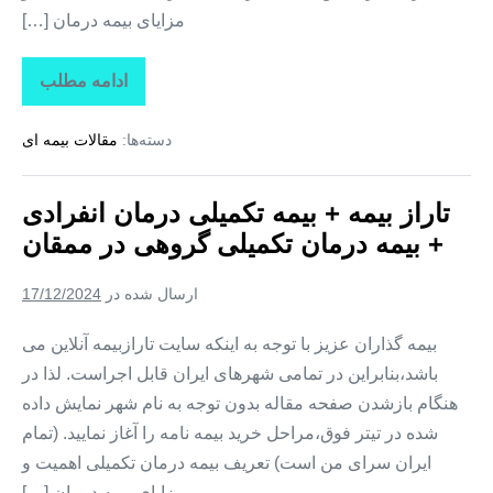
مزایای بیمه درمان […]
ادامه مطلب
تاراز
بیمه
+
دسته‌ها:
مقالات بیمه ای
بیمه
تکمیلی
درمان
انفرادی
تاراز بیمه + بیمه تکمیلی درمان انفرادی
+
بیمه
+ بیمه درمان تکمیلی گروهی در ممقان
درمان
تکمیلی
گروهی
ارسال شده در
17/12/2024
در
نظرکهریزی
بیمه گذاران عزیز با توجه به اینکه سایت تارازبیمه آنلاین می
باشد،بنابراین در تمامی شهرهای ایران قابل اجراست. لذا در
هنگام بازشدن صفحه مقاله بدون توجه به نام شهر نمایش داده
شده در تیتر فوق،مراحل خرید بیمه نامه را آغاز نمایید. (تمام
ایران سرای من است) تعریف بیمه درمان تکمیلی اهمیت و
مزایای بیمه درمان […]