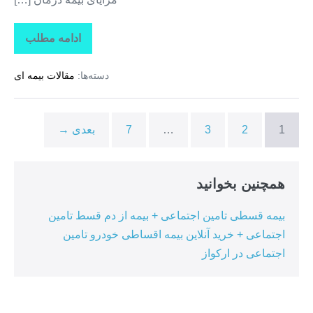
ادامه مطلب
تاراز
بیمه
+
دسته‌ها:
مقالات بیمه ای
بیمه
تکمیلی
درمان
انفرادی
+
1
2
3
…
7
بعدی →
بیمه
درمان
تکمیلی
گروهی
در
همچنین بخوانید
ممقان
بیمه قسطی تامین اجتماعی + بیمه از دم قسط تامین
اجتماعی + خرید آنلاین بیمه اقساطی خودرو تامین
اجتماعی در ارکواز