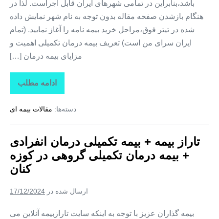
باشد،بنابراین در تمامی شهرهای ایران قابل اجراست. لذا در
هنگام بازشدن صفحه مقاله بدون توجه به نام شهر نمایش داده
شده در تیتر فوق،مراحل خرید بیمه نامه را آغاز نمایید. (تمام
ایران سرای من است) تعریف بیمه درمان تکمیلی اهمیت و
مزایای بیمه درمان […]
ادامه مطلب
تاراز
بیمه
+
دسته‌ها:
مقالات بیمه ای
بیمه
تکمیلی
درمان
انفرادی
تاراز بیمه + بیمه تکمیلی درمان انفرادی
+
بیمه
+ بیمه درمان تکمیلی گروهی در کوزه
درمان
تکمیلی
کنان
گروهی
در
کلوانق
ارسال شده در
17/12/2024
بیمه گذاران عزیز با توجه به اینکه سایت تارازبیمه آنلاین می