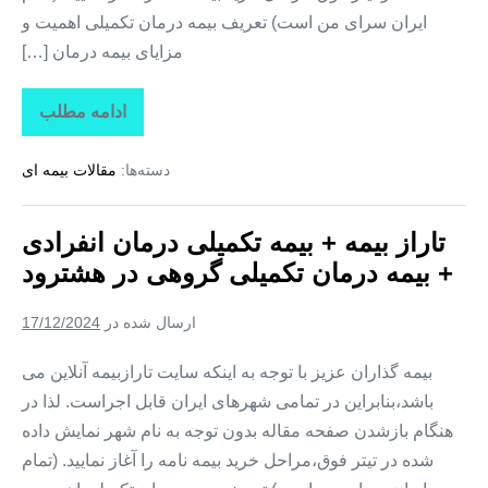
ایران سرای من است) تعریف بیمه درمان تکمیلی اهمیت و
مزایای بیمه درمان […]
ادامه مطلب
تاراز
بیمه
+
دسته‌ها:
مقالات بیمه ای
بیمه
تکمیلی
درمان
انفرادی
تاراز بیمه + بیمه تکمیلی درمان انفرادی
+
بیمه
+ بیمه درمان تکمیلی گروهی در هشترود
درمان
تکمیلی
گروهی
ارسال شده در
17/12/2024
در
هوراند
بیمه گذاران عزیز با توجه به اینکه سایت تارازبیمه آنلاین می
باشد،بنابراین در تمامی شهرهای ایران قابل اجراست. لذا در
هنگام بازشدن صفحه مقاله بدون توجه به نام شهر نمایش داده
شده در تیتر فوق،مراحل خرید بیمه نامه را آغاز نمایید. (تمام