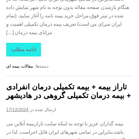
هنگام بازشدن صفحه مقاله بدون توجه به نام شهر نمایش داده
شده در تیتر فوق،مراحل خرید بیمه نامه را آغاز نمایید. (تمام
ایران سرای من است) تعریف بیمه درمان تکمیلی اهمیت و
مزایای بیمه درمان […]
ادامه مطلب
تاراز
بیمه
+
دسته‌ها:
مقالات بیمه ای
بیمه
تکمیلی
درمان
انفرادی
تاراز بیمه + بیمه تکمیلی درمان انفرادی
+
بیمه
+ بیمه درمان تکمیلی گروهی در هادیشهر
درمان
تکمیلی
گروهی
ارسال شده در
17/12/2024
در
مهربان
بیمه گذاران عزیز با توجه به اینکه سایت تارازبیمه آنلاین می
باشد،بنابراین در تمامی شهرهای ایران قابل اجراست. لذا در