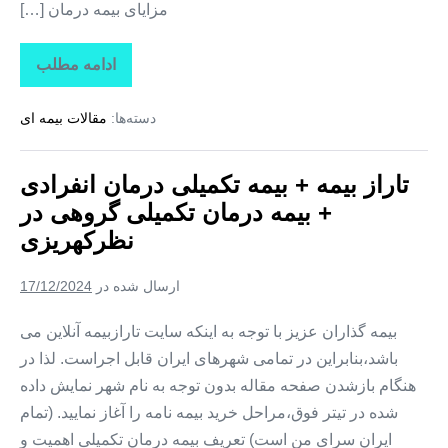
مزایای بیمه درمان […]
ادامه مطلب
تاراز
بیمه
+
دسته‌ها:
مقالات بیمه ای
بیمه
تکمیلی
درمان
انفرادی
تاراز بیمه + بیمه تکمیلی درمان انفرادی
+
بیمه
+ بیمه درمان تکمیلی گروهی در
درمان
تکمیلی
نظرکهریزی
گروهی
در
وایقان
ارسال شده در
17/12/2024
بیمه گذاران عزیز با توجه به اینکه سایت تارازبیمه آنلاین می
باشد،بنابراین در تمامی شهرهای ایران قابل اجراست. لذا در
هنگام بازشدن صفحه مقاله بدون توجه به نام شهر نمایش داده
شده در تیتر فوق،مراحل خرید بیمه نامه را آغاز نمایید. (تمام
ایران سرای من است) تعریف بیمه درمان تکمیلی اهمیت و