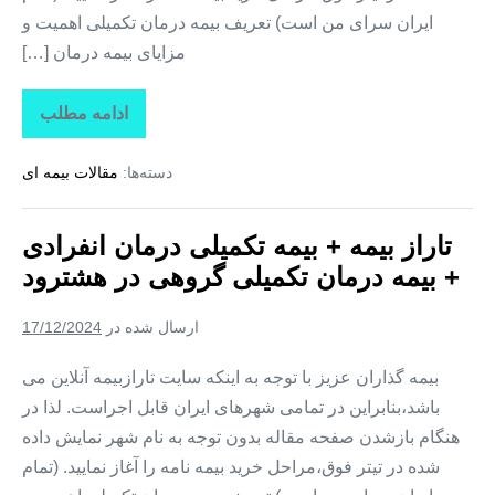
ایران سرای من است) تعریف بیمه درمان تکمیلی اهمیت و
مزایای بیمه درمان […]
ادامه مطلب
تاراز
بیمه
+
دسته‌ها:
مقالات بیمه ای
بیمه
تکمیلی
درمان
انفرادی
تاراز بیمه + بیمه تکمیلی درمان انفرادی
+
بیمه
+ بیمه درمان تکمیلی گروهی در هشترود
درمان
تکمیلی
گروهی
ارسال شده در
17/12/2024
در
هوراند
بیمه گذاران عزیز با توجه به اینکه سایت تارازبیمه آنلاین می
باشد،بنابراین در تمامی شهرهای ایران قابل اجراست. لذا در
هنگام بازشدن صفحه مقاله بدون توجه به نام شهر نمایش داده
شده در تیتر فوق،مراحل خرید بیمه نامه را آغاز نمایید. (تمام