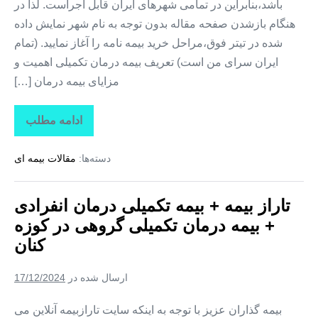
باشد،بنابراین در تمامی شهرهای ایران قابل اجراست. لذا در
هنگام بازشدن صفحه مقاله بدون توجه به نام شهر نمایش داده
شده در تیتر فوق،مراحل خرید بیمه نامه را آغاز نمایید. (تمام
ایران سرای من است) تعریف بیمه درمان تکمیلی اهمیت و
مزایای بیمه درمان […]
ادامه مطلب
تاراز
بیمه
+
دسته‌ها:
مقالات بیمه ای
بیمه
تکمیلی
درمان
انفرادی
تاراز بیمه + بیمه تکمیلی درمان انفرادی
+
بیمه
+ بیمه درمان تکمیلی گروهی در کوزه
درمان
تکمیلی
کنان
گروهی
در
کلوانق
ارسال شده در
17/12/2024
بیمه گذاران عزیز با توجه به اینکه سایت تارازبیمه آنلاین می