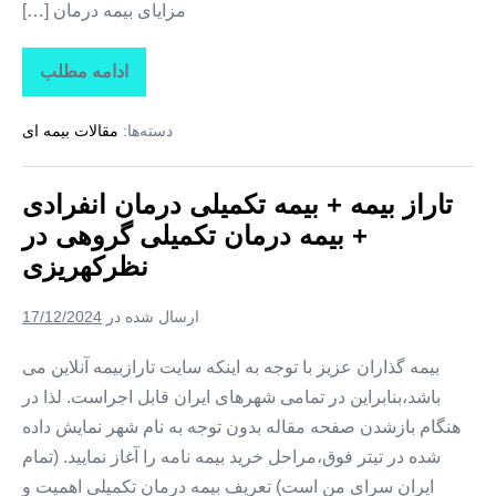
مزایای بیمه درمان […]
ادامه مطلب
تاراز
بیمه
+
دسته‌ها:
مقالات بیمه ای
بیمه
تکمیلی
درمان
انفرادی
تاراز بیمه + بیمه تکمیلی درمان انفرادی
+
بیمه
+ بیمه درمان تکمیلی گروهی در
درمان
تکمیلی
نظرکهریزی
گروهی
در
وایقان
ارسال شده در
17/12/2024
بیمه گذاران عزیز با توجه به اینکه سایت تارازبیمه آنلاین می
باشد،بنابراین در تمامی شهرهای ایران قابل اجراست. لذا در
هنگام بازشدن صفحه مقاله بدون توجه به نام شهر نمایش داده
شده در تیتر فوق،مراحل خرید بیمه نامه را آغاز نمایید. (تمام
ایران سرای من است) تعریف بیمه درمان تکمیلی اهمیت و