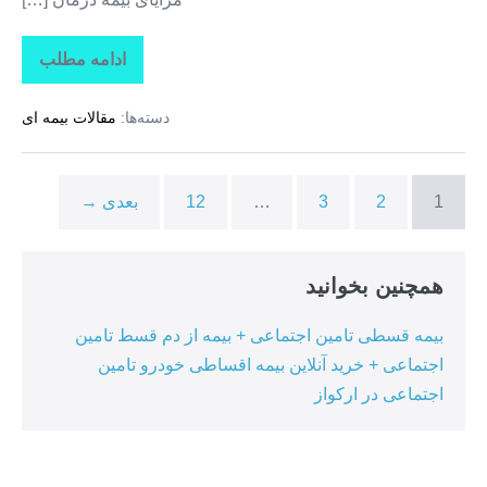
ادامه مطلب
تاراز
بیمه
+
دسته‌ها:
مقالات بیمه ای
بیمه
تکمیلی
درمان
انفرادی
+
1
2
3
…
12
بعدی →
بیمه
درمان
تکمیلی
گروهی
در
همچنین بخوانید
ممقان
بیمه قسطی تامین اجتماعی + بیمه از دم قسط تامین
اجتماعی + خرید آنلاین بیمه اقساطی خودرو تامین
اجتماعی در ارکواز