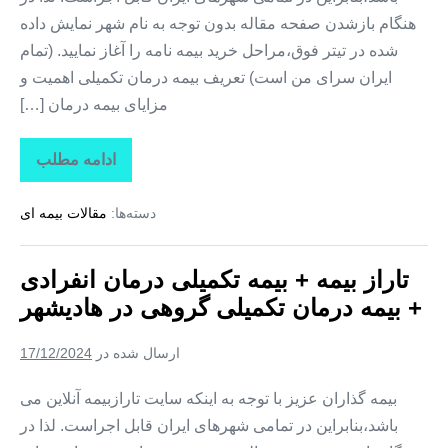
هنگام بازشدن صفحه مقاله بدون توجه به نام شهر نمایش داده
شده در تیتر فوق،مراحل خرید بیمه نامه را آغاز نمایید. (تمام
ایران سرای من است) تعریف بیمه درمان تکمیلی اهمیت و
مزایای بیمه درمان […]
ادامه مطلب
تاراز
بیمه
+
دسته‌ها:
مقالات بیمه ای
بیمه
تکمیلی
درمان
انفرادی
تاراز بیمه + بیمه تکمیلی درمان انفرادی
+
بیمه
+ بیمه درمان تکمیلی گروهی در هادیشهر
درمان
تکمیلی
گروهی
ارسال شده در
17/12/2024
در
مهربان
بیمه گذاران عزیز با توجه به اینکه سایت تارازبیمه آنلاین می
باشد،بنابراین در تمامی شهرهای ایران قابل اجراست. لذا در