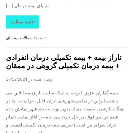
مزایای بیمه درمان […]
ادامه مطلب
تاراز
بیمه
+
دسته‌ها:
مقالات بیمه ای
بیمه
تکمیلی
درمان
انفرادی
تاراز بیمه + بیمه تکمیلی درمان انفرادی
+
بیمه
+ بیمه درمان تکمیلی گروهی در ممقان
درمان
تکمیلی
گروهی
ارسال شده در
17/12/2024
در
نظرکهریزی
بیمه گذاران عزیز با توجه به اینکه سایت تارازبیمه آنلاین می
باشد،بنابراین در تمامی شهرهای ایران قابل اجراست. لذا در
هنگام بازشدن صفحه مقاله بدون توجه به نام شهر نمایش داده
شده در تیتر فوق،مراحل خرید بیمه نامه را آغاز نمایید. (تمام
ایران سرای من است) تعریف بیمه درمان تکمیلی اهمیت و
مزایای بیمه درمان […]