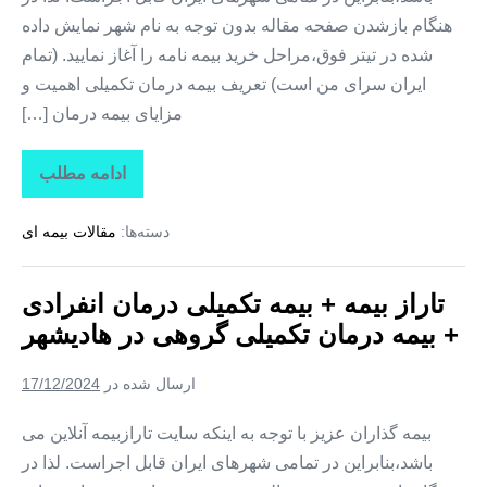
هنگام بازشدن صفحه مقاله بدون توجه به نام شهر نمایش داده
شده در تیتر فوق،مراحل خرید بیمه نامه را آغاز نمایید. (تمام
ایران سرای من است) تعریف بیمه درمان تکمیلی اهمیت و
مزایای بیمه درمان […]
ادامه مطلب
تاراز
بیمه
+
دسته‌ها:
مقالات بیمه ای
بیمه
تکمیلی
درمان
انفرادی
تاراز بیمه + بیمه تکمیلی درمان انفرادی
+
بیمه
+ بیمه درمان تکمیلی گروهی در هادیشهر
درمان
تکمیلی
گروهی
ارسال شده در
17/12/2024
در
مهربان
بیمه گذاران عزیز با توجه به اینکه سایت تارازبیمه آنلاین می
باشد،بنابراین در تمامی شهرهای ایران قابل اجراست. لذا در