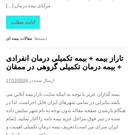
مزایای بیمه درمان […]
ادامه مطلب
تاراز
بیمه
+
دسته‌ها:
مقالات بیمه ای
بیمه
تکمیلی
درمان
انفرادی
تاراز بیمه + بیمه تکمیلی درمان انفرادی
+
بیمه
+ بیمه درمان تکمیلی گروهی در ممقان
درمان
تکمیلی
گروهی
ارسال شده در
17/12/2024
در
نظرکهریزی
بیمه گذاران عزیز با توجه به اینکه سایت تارازبیمه آنلاین می
باشد،بنابراین در تمامی شهرهای ایران قابل اجراست. لذا در
هنگام بازشدن صفحه مقاله بدون توجه به نام شهر نمایش داده
شده در تیتر فوق،مراحل خرید بیمه نامه را آغاز نمایید. (تمام
ایران سرای من است) تعریف بیمه درمان تکمیلی اهمیت و
مزایای بیمه درمان […]