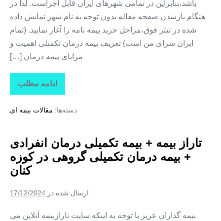
باشد،بنابراین در تمامی شهرهای ایران قابل اجراست. لذا در
هنگام بازشدن صفحه مقاله بدون توجه به نام شهر نمایش داده
شده در تیتر فوق،مراحل خرید بیمه نامه را آغاز نمایید. (تمام
ایران سرای من است) تعریف بیمه درمان تکمیلی اهمیت و
مزایای بیمه درمان […]
ادامه مطلب
تاراز
بیمه
+
دسته‌ها:
مقالات بیمه ای
بیمه
تکمیلی
درمان
انفرادی
تاراز بیمه + بیمه تکمیلی درمان انفرادی
+
بیمه
+ بیمه درمان تکمیلی گروهی در کوزه
درمان
تکمیلی
کنان
گروهی
در
کلوانق
ارسال شده در
17/12/2024
بیمه گذاران عزیز با توجه به اینکه سایت تارازبیمه آنلاین می