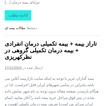
مزایای بیمه درمان […]
ادامه مطلب
تاراز
بیمه
+
دسته‌ها:
مقالات بیمه ای
بیمه
تکمیلی
درمان
انفرادی
تاراز بیمه + بیمه تکمیلی درمان انفرادی
+
بیمه
+ بیمه درمان تکمیلی گروهی در
درمان
تکمیلی
نظرکهریزی
گروهی
در
وایقان
ارسال شده در
17/12/2024
بیمه گذاران عزیز با توجه به اینکه سایت تارازبیمه آنلاین می
باشد،بنابراین در تمامی شهرهای ایران قابل اجراست. لذا در
هنگام بازشدن صفحه مقاله بدون توجه به نام شهر نمایش داده
شده در تیتر فوق،مراحل خرید بیمه نامه را آغاز نمایید. (تمام
ایران سرای من است) تعریف بیمه درمان تکمیلی اهمیت و