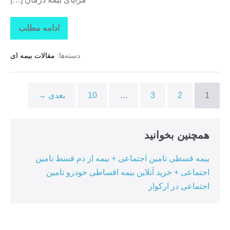
ادامه مطلب
تاراز
بیمه
+
دسته‌ها:
مقالات بیمه ای
بیمه
تکمیلی
درمان
انفرادی
+
1
2
3
…
10
بعدی →
بیمه
درمان
تکمیلی
گروهی
در
همچنین بخوانید
ممقان
بیمه قسطی تامین اجتماعی + بیمه از دم قسط تامین
اجتماعی + خرید آنلاین بیمه اقساطی خودرو تامین
اجتماعی در ارکواز