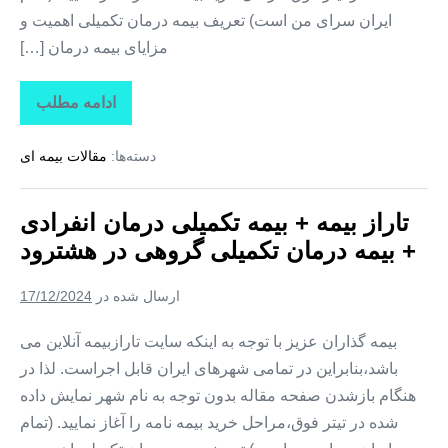
ایران سرای من است) تعریف بیمه درمان تکمیلی اهمیت و
مزایای بیمه درمان […]
ادامه مطلب
تاراز
بیمه
+
دسته‌ها:
مقالات بیمه ای
بیمه
تکمیلی
درمان
انفرادی
تاراز بیمه + بیمه تکمیلی درمان انفرادی
+
بیمه
+ بیمه درمان تکمیلی گروهی در هشترود
درمان
تکمیلی
گروهی
ارسال شده در
17/12/2024
در
هوراند
بیمه گذاران عزیز با توجه به اینکه سایت تارازبیمه آنلاین می
باشد،بنابراین در تمامی شهرهای ایران قابل اجراست. لذا در
هنگام بازشدن صفحه مقاله بدون توجه به نام شهر نمایش داده
شده در تیتر فوق،مراحل خرید بیمه نامه را آغاز نمایید. (تمام