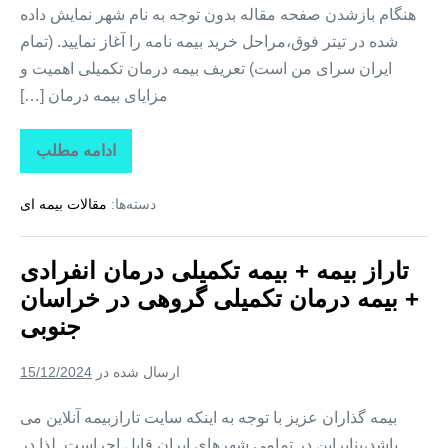
هنگام بازشدن صفحه مقاله بدون توجه به نام شهر نمایش داده
شده در تیتر فوق،مراحل خرید بیمه نامه را آغاز نمایید. (تمام
ایران سرای من است) تعریف بیمه درمان تکمیلی اهمیت و
مزایای بیمه درمان […]
ادامه مطلب
تاراز
بیمه
+
دسته‌ها:
مقالات بیمه ای
بیمه
تکمیلی
درمان
انفرادی
تاراز بیمه + بیمه تکمیلی درمان انفرادی
+
بیمه
+ بیمه درمان تکمیلی گروهی در خراسان
درمان
تکمیلی
جنوبی
گروهی
در
البرز
ارسال شده در
15/12/2024
بیمه گذاران عزیز با توجه به اینکه سایت تارازبیمه آنلاین می
باشد،بنابراین در تمامی شهرهای ایران قابل اجراست. لذا در