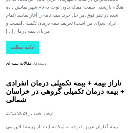
هنگام بازشدن صفحه مقاله بدون توجه به نام شهر نمایش داده
شده در تیتر فوق،مراحل خرید بیمه نامه را آغاز نمایید. (تمام
ایران سرای من است) تعریف بیمه درمان تکمیلی اهمیت و
مزایای بیمه درمان […]
ادامه مطلب
تاراز
بیمه
+
دسته‌ها:
مقالات بیمه ای
بیمه
تکمیلی
درمان
انفرادی
تاراز بیمه + بیمه تکمیلی درمان انفرادی
+
بیمه
+ بیمه درمان تکمیلی گروهی در خراسان
درمان
تکمیلی
شمالی
گروهی
در
خراسان
ارسال شده در
15/12/2024
جنوبی
بیمه گذاران عزیز با توجه به اینکه سایت تارازبیمه آنلاین می