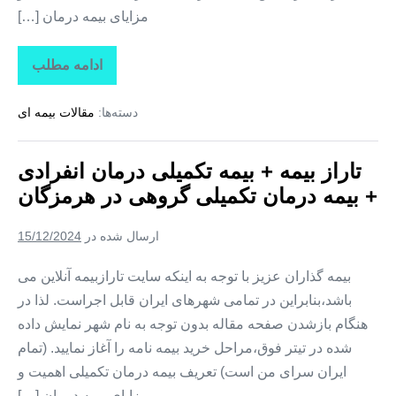
مزایای بیمه درمان […]
ادامه مطلب
تاراز
بیمه
+
دسته‌ها:
مقالات بیمه ای
بیمه
تکمیلی
درمان
انفرادی
تاراز بیمه + بیمه تکمیلی درمان انفرادی
+
بیمه
+ بیمه درمان تکمیلی گروهی در هرمزگان
درمان
تکمیلی
گروهی
ارسال شده در
15/12/2024
در
تهران
بیمه گذاران عزیز با توجه به اینکه سایت تارازبیمه آنلاین می
باشد،بنابراین در تمامی شهرهای ایران قابل اجراست. لذا در
هنگام بازشدن صفحه مقاله بدون توجه به نام شهر نمایش داده
شده در تیتر فوق،مراحل خرید بیمه نامه را آغاز نمایید. (تمام
ایران سرای من است) تعریف بیمه درمان تکمیلی اهمیت و
مزایای بیمه درمان […]