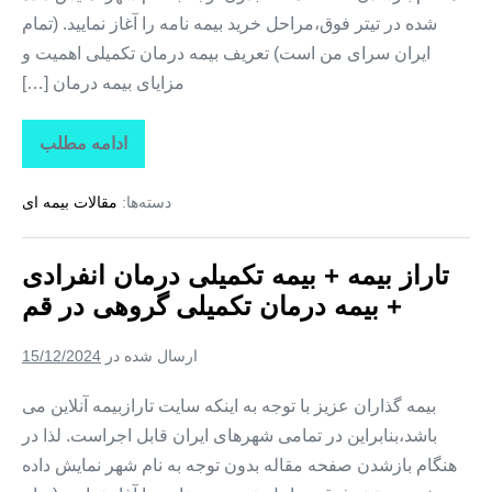
شده در تیتر فوق،مراحل خرید بیمه نامه را آغاز نمایید. (تمام
ایران سرای من است) تعریف بیمه درمان تکمیلی اهمیت و
مزایای بیمه درمان […]
ادامه مطلب
تاراز
بیمه
+
دسته‌ها:
مقالات بیمه ای
بیمه
تکمیلی
درمان
انفرادی
تاراز بیمه + بیمه تکمیلی درمان انفرادی
+
بیمه
+ بیمه درمان تکمیلی گروهی در قم
درمان
تکمیلی
گروهی
ارسال شده در
15/12/2024
در
قزوین
بیمه گذاران عزیز با توجه به اینکه سایت تارازبیمه آنلاین می
باشد،بنابراین در تمامی شهرهای ایران قابل اجراست. لذا در
هنگام بازشدن صفحه مقاله بدون توجه به نام شهر نمایش داده