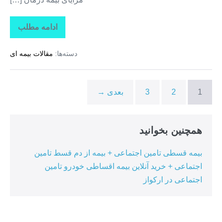
ادامه مطلب
تاراز
بیمه
+
دسته‌ها:
مقالات بیمه ای
بیمه
تکمیلی
درمان
انفرادی
+
1
2
3
بعدی →
بیمه
درمان
تکمیلی
گروهی
در
همچنین بخوانید
هرمزگان
بیمه قسطی تامین اجتماعی + بیمه از دم قسط تامین
اجتماعی + خرید آنلاین بیمه اقساطی خودرو تامین
اجتماعی در ارکواز