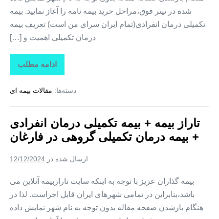
شده در تیتر فوق،مراحل خرید بیمه نامه را آغاز نمایید. بیمه
تکمیلی درمان انفرادی(تمام ایران سرای من است) تعریف بیمه
درمان تکمیلی اهمیت و […]
ادامه مطلب
تاراز
بیمه
+
دسته‌ها:
مقالات بیمه ای
بیمه
تکمیلی
درمان
انفرادی
تاراز بیمه + بیمه تکمیلی درمان انفرادی
+
بیمه
+ بیمه درمان تکمیلی گروهی در فارغان
درمان
تکمیلی
گروهی
ارسال شده در
12/12/2024
در
لیردف
بیمه گذاران عزیز با توجه به اینکه سایت تارازبیمه آنلاین می
باشد،بنابراین در تمامی شهرهای ایران قابل اجراست. لذا در
هنگام بازشدن صفحه مقاله بدون توجه به نام شهر نمایش داده