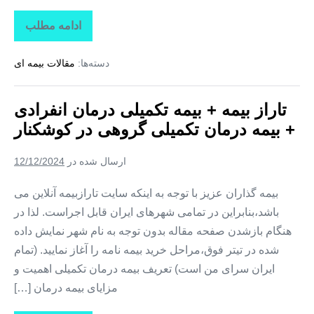
ادامه مطلب
تاراز
بیمه
+
دسته‌ها:
مقالات بیمه ای
بیمه
تکمیلی
درمان
انفرادی
تاراز بیمه + بیمه تکمیلی درمان انفرادی
+
بیمه
+ بیمه درمان تکمیلی گروهی در کوشکنار
درمان
تکمیلی
گروهی
ارسال شده در
12/12/2024
در
تخت
بیمه گذاران عزیز با توجه به اینکه سایت تارازبیمه آنلاین می
باشد،بنابراین در تمامی شهرهای ایران قابل اجراست. لذا در
هنگام بازشدن صفحه مقاله بدون توجه به نام شهر نمایش داده
شده در تیتر فوق،مراحل خرید بیمه نامه را آغاز نمایید. (تمام
ایران سرای من است) تعریف بیمه درمان تکمیلی اهمیت و
مزایای بیمه درمان […]