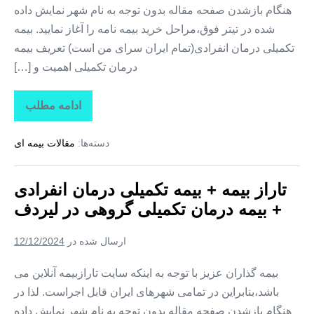
هنگام بازشدن صفحه مقاله بدون توجه به نام شهر نمایش داده
شده در تیتر فوق،مراحل خرید بیمه نامه را آغاز نمایید. بیمه
تکمیلی درمان انفرادی(تمام ایران سرای من است) تعریف بیمه
درمان تکمیلی اهمیت و […]
ادامه مطلب
تاراز
بیمه
+
دسته‌ها:
مقالات بیمه ای
بیمه
تکمیلی
درمان
انفرادی
تاراز بیمه + بیمه تکمیلی درمان انفرادی
+
بیمه
+ بیمه درمان تکمیلی گروهی در لیردف
درمان
تکمیلی
گروهی
ارسال شده در
12/12/2024
در
سردشت
بیمه گذاران عزیز با توجه به اینکه سایت تارازبیمه آنلاین می
باشد،بنابراین در تمامی شهرهای ایران قابل اجراست. لذا در
هنگام بازشدن صفحه مقاله بدون توجه به نام شهر نمایش داده