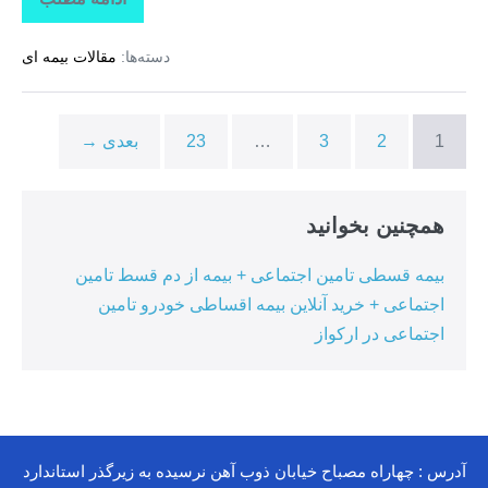
تاراز
بیمه
+
دسته‌ها:
مقالات بیمه ای
بیمه
تکمیلی
درمان
انفرادی
+
1
2
3
…
23
بعدی →
بیمه
درمان
تکمیلی
گروهی
درکوهیج
همچنین بخوانید
بیمه قسطی تامین اجتماعی + بیمه از دم قسط تامین
اجتماعی + خرید آنلاین بیمه اقساطی خودرو تامین
اجتماعی در ارکواز
آدرس : چهاراه مصباح خیابان ذوب آهن نرسیده به زیرگذر استاندارد