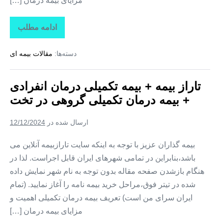
مزایای بیمه درمان […]
ادامه مطلب
تاراز
بیمه
+
دسته‌ها:
مقالات بیمه ای
بیمه
تکمیلی
درمان
انفرادی
تاراز بیمه + بیمه تکمیلی درمان انفرادی
+
بیمه
+ بیمه درمان تکمیلی گروهی در تخت
درمان
تکمیلی
گروهی
ارسال شده در
12/12/2024
در
کوهستک
بیمه گذاران عزیز با توجه به اینکه سایت تارازبیمه آنلاین می
باشد،بنابراین در تمامی شهرهای ایران قابل اجراست. لذا در
هنگام بازشدن صفحه مقاله بدون توجه به نام شهر نمایش داده
شده در تیتر فوق،مراحل خرید بیمه نامه را آغاز نمایید. (تمام
ایران سرای من است) تعریف بیمه درمان تکمیلی اهمیت و
مزایای بیمه درمان […]