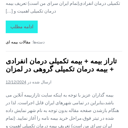
تکمیلی درمان انفرادی(تمام ایران سرای من است) تعریف بیمه
درمان تکمیلی اهمیت و […]
ادامه مطلب
تاراز
بیمه
+
دسته‌ها:
مقالات بیمه ای
بیمه
تکمیلی
درمان
انفرادی
تاراز بیمه + بیمه تکمیلی درمان انفرادی
+
بیمه
+ بیمه درمان تکمیلی گروهی در لمزان
درمان
تکمیلی
گروهی
ارسال شده در
12/12/2024
در
زیارتعلی
بیمه گذاران عزیز با توجه به اینکه سایت تارازبیمه آنلاین می
باشد،بنابراین در تمامی شهرهای ایران قابل اجراست. لذا در
هنگام بازشدن صفحه مقاله بدون توجه به نام شهر نمایش داده
شده در تیتر فوق،مراحل خرید بیمه نامه را آغاز نمایید. (تمام
ایران سرای من است) تعریف بیمه درمان تکمیلی اهمیت و