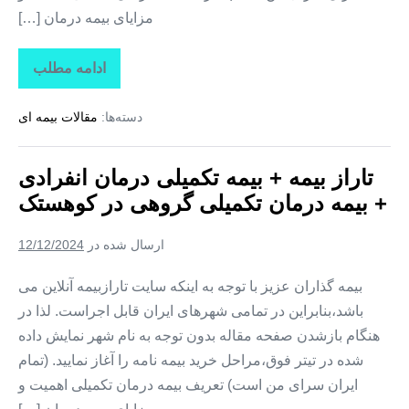
مزایای بیمه درمان […]
ادامه مطلب
تاراز
بیمه
+
دسته‌ها:
مقالات بیمه ای
بیمه
تکمیلی
درمان
انفرادی
تاراز بیمه + بیمه تکمیلی درمان انفرادی
+
بیمه
+ بیمه درمان تکمیلی گروهی در کوهستک
درمان
تکمیلی
گروهی
ارسال شده در
12/12/2024
در
لمزان
بیمه گذاران عزیز با توجه به اینکه سایت تارازبیمه آنلاین می
باشد،بنابراین در تمامی شهرهای ایران قابل اجراست. لذا در
هنگام بازشدن صفحه مقاله بدون توجه به نام شهر نمایش داده
شده در تیتر فوق،مراحل خرید بیمه نامه را آغاز نمایید. (تمام
ایران سرای من است) تعریف بیمه درمان تکمیلی اهمیت و