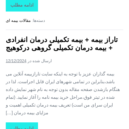
ادامه مطلب
تاراز
بیمه
+
دسته‌ها:
مقالات بیمه ای
بیمه
تکمیلی
درمان
انفرادی
تاراز بیمه + بیمه تکمیلی درمان انفرادی
+
بیمه
+ بیمه درمان تکمیلی گروهی درکوهیج
درمان
تکمیلی
گروهی
ارسال شده در
12/12/2024
در
کوشکنار
بیمه گذاران عزیز با توجه به اینکه سایت تارازبیمه آنلاین می
باشد،بنابراین در تمامی شهرهای ایران قابل اجراست. لذا در
هنگام بازشدن صفحه مقاله بدون توجه به نام شهر نمایش داده
شده در تیتر فوق،مراحل خرید بیمه نامه را آغاز نمایید. (تمام
ایران سرای من است) تعریف بیمه درمان تکمیلی اهمیت و
مزایای بیمه درمان […]
ادامه مطلب