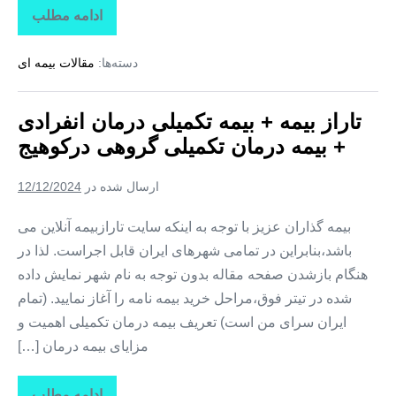
ادامه مطلب
تاراز
بیمه
+
دسته‌ها:
مقالات بیمه ای
بیمه
تکمیلی
درمان
انفرادی
تاراز بیمه + بیمه تکمیلی درمان انفرادی
+
بیمه
+ بیمه درمان تکمیلی گروهی درکوهیج
درمان
تکمیلی
گروهی
ارسال شده در
12/12/2024
در
کوشکنار
بیمه گذاران عزیز با توجه به اینکه سایت تارازبیمه آنلاین می
باشد،بنابراین در تمامی شهرهای ایران قابل اجراست. لذا در
هنگام بازشدن صفحه مقاله بدون توجه به نام شهر نمایش داده
شده در تیتر فوق،مراحل خرید بیمه نامه را آغاز نمایید. (تمام
ایران سرای من است) تعریف بیمه درمان تکمیلی اهمیت و
مزایای بیمه درمان […]
ادامه مطلب