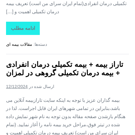
تکمیلی درمان انفرادی(تمام ایران سرای من است) تعریف بیمه
درمان تکمیلی اهمیت و […]
ادامه مطلب
تاراز
بیمه
+
دسته‌ها:
مقالات بیمه ای
بیمه
تکمیلی
درمان
انفرادی
تاراز بیمه + بیمه تکمیلی درمان انفرادی
+
بیمه
+ بیمه درمان تکمیلی گروهی در لمزان
درمان
تکمیلی
گروهی
ارسال شده در
12/12/2024
در
زیارتعلی
بیمه گذاران عزیز با توجه به اینکه سایت تارازبیمه آنلاین می
باشد،بنابراین در تمامی شهرهای ایران قابل اجراست. لذا در
هنگام بازشدن صفحه مقاله بدون توجه به نام شهر نمایش داده
شده در تیتر فوق،مراحل خرید بیمه نامه را آغاز نمایید. (تمام
ایران سرای من است) تعریف بیمه درمان تکمیلی اهمیت و