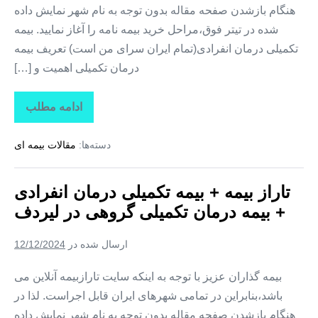
هنگام بازشدن صفحه مقاله بدون توجه به نام شهر نمایش داده
شده در تیتر فوق،مراحل خرید بیمه نامه را آغاز نمایید. بیمه
تکمیلی درمان انفرادی(تمام ایران سرای من است) تعریف بیمه
درمان تکمیلی اهمیت و […]
ادامه مطلب
تاراز
بیمه
+
دسته‌ها:
مقالات بیمه ای
بیمه
تکمیلی
درمان
انفرادی
تاراز بیمه + بیمه تکمیلی درمان انفرادی
+
بیمه
+ بیمه درمان تکمیلی گروهی در لیردف
درمان
تکمیلی
گروهی
ارسال شده در
12/12/2024
در
سردشت
بیمه گذاران عزیز با توجه به اینکه سایت تارازبیمه آنلاین می
باشد،بنابراین در تمامی شهرهای ایران قابل اجراست. لذا در
هنگام بازشدن صفحه مقاله بدون توجه به نام شهر نمایش داده