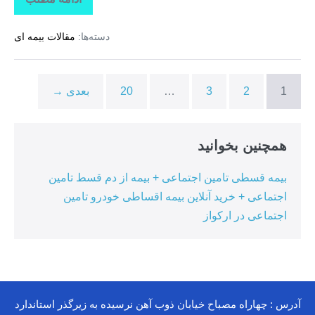
تاراز
بیمه
+
دسته‌ها:
مقالات بیمه ای
بیمه
تکمیلی
درمان
انفرادی
+
1
2
3
…
20
بعدی →
بیمه
درمان
تکمیلی
گروهی
درکوهیج
همچنین بخوانید
بیمه قسطی تامین اجتماعی + بیمه از دم قسط تامین
اجتماعی + خرید آنلاین بیمه اقساطی خودرو تامین
اجتماعی در ارکواز
آدرس : چهاراه مصباح خیابان ذوب آهن نرسیده به زیرگذر استاندارد