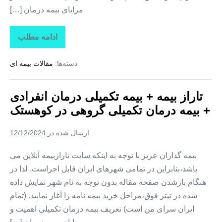
مزایای بیمه درمان […]
ادامه مطلب
تاراز
بیمه
+
دسته‌ها:
مقالات بیمه ای
بیمه
تکمیلی
درمان
انفرادی
تاراز بیمه + بیمه تکمیلی درمان انفرادی
+
بیمه
+ بیمه درمان تکمیلی گروهی در کوهستک
درمان
تکمیلی
گروهی
ارسال شده در
12/12/2024
در
لمزان
بیمه گذاران عزیز با توجه به اینکه سایت تارازبیمه آنلاین می
باشد،بنابراین در تمامی شهرهای ایران قابل اجراست. لذا در
هنگام بازشدن صفحه مقاله بدون توجه به نام شهر نمایش داده
شده در تیتر فوق،مراحل خرید بیمه نامه را آغاز نمایید. (تمام
ایران سرای من است) تعریف بیمه درمان تکمیلی اهمیت و