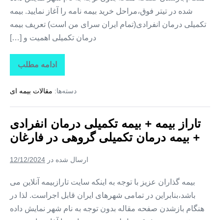
شده در تیتر فوق،مراحل خرید بیمه نامه را آغاز نمایید. بیمه
تکمیلی درمان انفرادی(تمام ایران سرای من است) تعریف بیمه
درمان تکمیلی اهمیت و […]
ادامه مطلب
تاراز
بیمه
+
دسته‌ها:
مقالات بیمه ای
بیمه
تکمیلی
درمان
انفرادی
تاراز بیمه + بیمه تکمیلی درمان انفرادی
+
بیمه
+ بیمه درمان تکمیلی گروهی در فارغان
درمان
تکمیلی
گروهی
ارسال شده در
12/12/2024
در
لیردف
بیمه گذاران عزیز با توجه به اینکه سایت تارازبیمه آنلاین می
باشد،بنابراین در تمامی شهرهای ایران قابل اجراست. لذا در
هنگام بازشدن صفحه مقاله بدون توجه به نام شهر نمایش داده