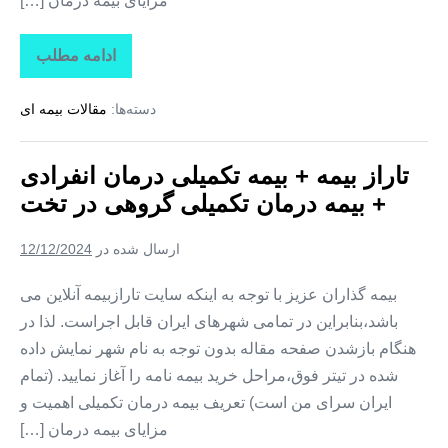
مزایای بیمه درمان […]
ادامه مطلب
تاراز
بیمه
+
دسته‌ها:
مقالات بیمه ای
بیمه
تکمیلی
درمان
انفرادی
تاراز بیمه + بیمه تکمیلی درمان انفرادی
+
بیمه
+ بیمه درمان تکمیلی گروهی در تخت
درمان
تکمیلی
گروهی
ارسال شده در
12/12/2024
در
کوهستک
بیمه گذاران عزیز با توجه به اینکه سایت تارازبیمه آنلاین می
باشد،بنابراین در تمامی شهرهای ایران قابل اجراست. لذا در
هنگام بازشدن صفحه مقاله بدون توجه به نام شهر نمایش داده
شده در تیتر فوق،مراحل خرید بیمه نامه را آغاز نمایید. (تمام
ایران سرای من است) تعریف بیمه درمان تکمیلی اهمیت و
مزایای بیمه درمان […]