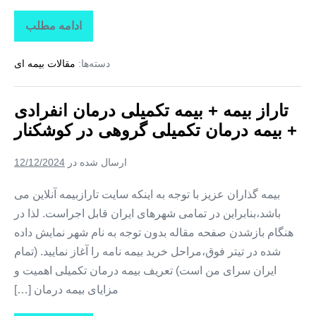
ادامه مطلب
تاراز
بیمه
+
دسته‌ها:
مقالات بیمه ای
بیمه
تکمیلی
درمان
انفرادی
تاراز بیمه + بیمه تکمیلی درمان انفرادی
+
بیمه
+ بیمه درمان تکمیلی گروهی در کوشکنار
درمان
تکمیلی
گروهی
ارسال شده در
12/12/2024
در
تخت
بیمه گذاران عزیز با توجه به اینکه سایت تارازبیمه آنلاین می
باشد،بنابراین در تمامی شهرهای ایران قابل اجراست. لذا در
هنگام بازشدن صفحه مقاله بدون توجه به نام شهر نمایش داده
شده در تیتر فوق،مراحل خرید بیمه نامه را آغاز نمایید. (تمام
ایران سرای من است) تعریف بیمه درمان تکمیلی اهمیت و
مزایای بیمه درمان […]