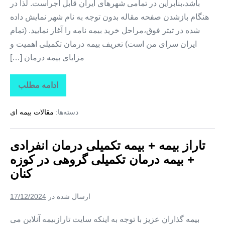
باشد،بنابراین در تمامی شهرهای ایران قابل اجراست. لذا در
هنگام بازشدن صفحه مقاله بدون توجه به نام شهر نمایش داده
شده در تیتر فوق،مراحل خرید بیمه نامه را آغاز نمایید. (تمام
ایران سرای من است) تعریف بیمه درمان تکمیلی اهمیت و
مزایای بیمه درمان […]
ادامه مطلب
تاراز
بیمه
+
دسته‌ها:
مقالات بیمه ای
بیمه
تکمیلی
درمان
انفرادی
تاراز بیمه + بیمه تکمیلی درمان انفرادی
+
بیمه
+ بیمه درمان تکمیلی گروهی در کوزه
درمان
تکمیلی
کنان
گروهی
در
کلوانق
ارسال شده در
17/12/2024
بیمه گذاران عزیز با توجه به اینکه سایت تارازبیمه آنلاین می