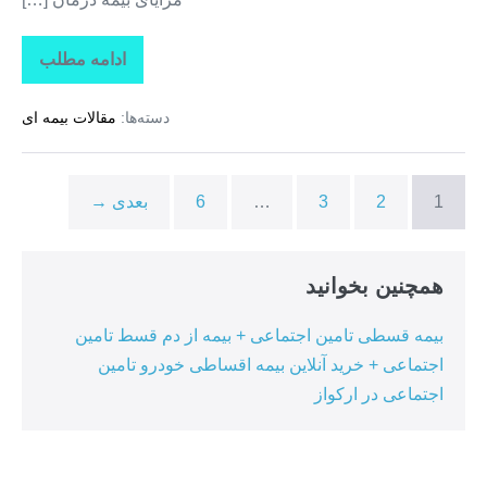
ادامه مطلب
تاراز
بیمه
+
دسته‌ها:
مقالات بیمه ای
بیمه
تکمیلی
درمان
انفرادی
+
1
2
3
…
6
بعدی →
بیمه
درمان
تکمیلی
گروهی
در
همچنین بخوانید
ممقان
بیمه قسطی تامین اجتماعی + بیمه از دم قسط تامین
اجتماعی + خرید آنلاین بیمه اقساطی خودرو تامین
اجتماعی در ارکواز