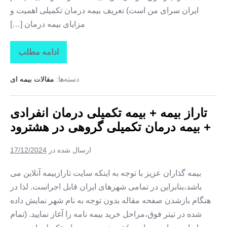
ایران سرای من است) تعریف بیمه درمان تکمیلی اهمیت و
مزایای بیمه درمان […]
ادامه مطلب
تاراز
بیمه
+
دسته‌ها:
مقالات بیمه ای
بیمه
تکمیلی
درمان
انفرادی
تاراز بیمه + بیمه تکمیلی درمان انفرادی
+
بیمه
+ بیمه درمان تکمیلی گروهی در هشترود
درمان
تکمیلی
گروهی
ارسال شده در
17/12/2024
در
هوراند
بیمه گذاران عزیز با توجه به اینکه سایت تارازبیمه آنلاین می
باشد،بنابراین در تمامی شهرهای ایران قابل اجراست. لذا در
هنگام بازشدن صفحه مقاله بدون توجه به نام شهر نمایش داده
شده در تیتر فوق،مراحل خرید بیمه نامه را آغاز نمایید. (تمام