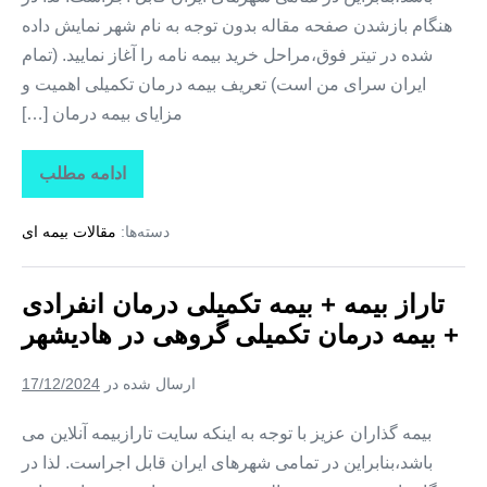
هنگام بازشدن صفحه مقاله بدون توجه به نام شهر نمایش داده
شده در تیتر فوق،مراحل خرید بیمه نامه را آغاز نمایید. (تمام
ایران سرای من است) تعریف بیمه درمان تکمیلی اهمیت و
مزایای بیمه درمان […]
ادامه مطلب
تاراز
بیمه
+
دسته‌ها:
مقالات بیمه ای
بیمه
تکمیلی
درمان
انفرادی
تاراز بیمه + بیمه تکمیلی درمان انفرادی
+
بیمه
+ بیمه درمان تکمیلی گروهی در هادیشهر
درمان
تکمیلی
گروهی
ارسال شده در
17/12/2024
در
مهربان
بیمه گذاران عزیز با توجه به اینکه سایت تارازبیمه آنلاین می
باشد،بنابراین در تمامی شهرهای ایران قابل اجراست. لذا در