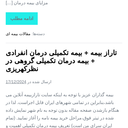
مزایای بیمه درمان […]
ادامه مطلب
تاراز
بیمه
+
دسته‌ها:
مقالات بیمه ای
بیمه
تکمیلی
درمان
انفرادی
تاراز بیمه + بیمه تکمیلی درمان انفرادی
+
بیمه
+ بیمه درمان تکمیلی گروهی در
درمان
تکمیلی
نظرکهریزی
گروهی
در
وایقان
ارسال شده در
17/12/2024
بیمه گذاران عزیز با توجه به اینکه سایت تارازبیمه آنلاین می
باشد،بنابراین در تمامی شهرهای ایران قابل اجراست. لذا در
هنگام بازشدن صفحه مقاله بدون توجه به نام شهر نمایش داده
شده در تیتر فوق،مراحل خرید بیمه نامه را آغاز نمایید. (تمام
ایران سرای من است) تعریف بیمه درمان تکمیلی اهمیت و