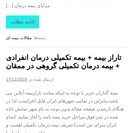
مزایای بیمه درمان […]
ادامه مطلب
تاراز
بیمه
+
دسته‌ها:
مقالات بیمه ای
بیمه
تکمیلی
درمان
انفرادی
تاراز بیمه + بیمه تکمیلی درمان انفرادی
+
بیمه
+ بیمه درمان تکمیلی گروهی در ممقان
درمان
تکمیلی
گروهی
ارسال شده در
17/12/2024
در
نظرکهریزی
بیمه گذاران عزیز با توجه به اینکه سایت تارازبیمه آنلاین می
باشد،بنابراین در تمامی شهرهای ایران قابل اجراست. لذا در
هنگام بازشدن صفحه مقاله بدون توجه به نام شهر نمایش داده
شده در تیتر فوق،مراحل خرید بیمه نامه را آغاز نمایید. (تمام
ایران سرای من است) تعریف بیمه درمان تکمیلی اهمیت و
مزایای بیمه درمان […]