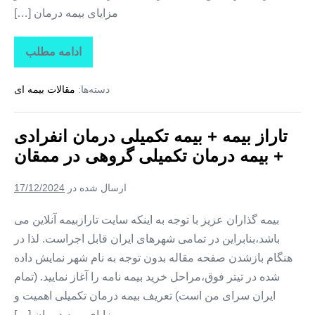
مزایای بیمه درمان […]
ادامه مطلب
تاراز
بیمه
+
دسته‌ها:
مقالات بیمه ای
بیمه
تکمیلی
درمان
انفرادی
تاراز بیمه + بیمه تکمیلی درمان انفرادی
+
بیمه
+ بیمه درمان تکمیلی گروهی در ممقان
درمان
تکمیلی
گروهی
ارسال شده در
17/12/2024
در
نظرکهریزی
بیمه گذاران عزیز با توجه به اینکه سایت تارازبیمه آنلاین می
باشد،بنابراین در تمامی شهرهای ایران قابل اجراست. لذا در
هنگام بازشدن صفحه مقاله بدون توجه به نام شهر نمایش داده
شده در تیتر فوق،مراحل خرید بیمه نامه را آغاز نمایید. (تمام
ایران سرای من است) تعریف بیمه درمان تکمیلی اهمیت و
مزایای بیمه درمان […]