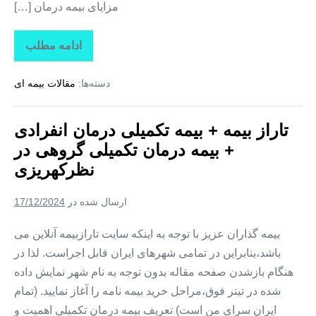
مزایای بیمه درمان […]
ادامه مطلب
تاراز
بیمه
+
دسته‌ها:
مقالات بیمه ای
بیمه
تکمیلی
درمان
انفرادی
تاراز بیمه + بیمه تکمیلی درمان انفرادی
+
بیمه
+ بیمه درمان تکمیلی گروهی در
درمان
تکمیلی
نظرکهریزی
گروهی
در
وایقان
ارسال شده در
17/12/2024
بیمه گذاران عزیز با توجه به اینکه سایت تارازبیمه آنلاین می
باشد،بنابراین در تمامی شهرهای ایران قابل اجراست. لذا در
هنگام بازشدن صفحه مقاله بدون توجه به نام شهر نمایش داده
شده در تیتر فوق،مراحل خرید بیمه نامه را آغاز نمایید. (تمام
ایران سرای من است) تعریف بیمه درمان تکمیلی اهمیت و