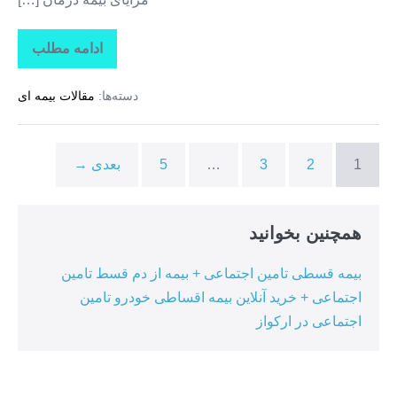
ادامه مطلب
تاراز
بیمه
+
دسته‌ها:
مقالات بیمه ای
بیمه
تکمیلی
درمان
انفرادی
+
1
2
3
…
5
بعدی →
بیمه
درمان
تکمیلی
گروهی
در
همچنین بخوانید
ممقان
بیمه قسطی تامین اجتماعی + بیمه از دم قسط تامین
اجتماعی + خرید آنلاین بیمه اقساطی خودرو تامین
اجتماعی در ارکواز