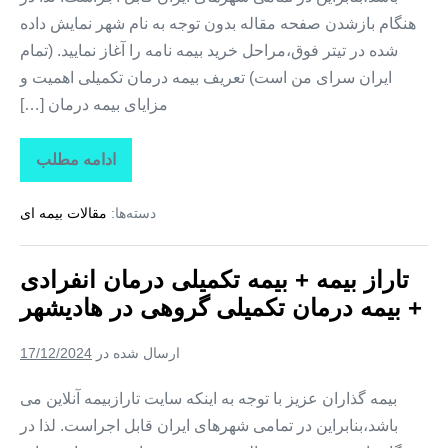
هنگام بازشدن صفحه مقاله بدون توجه به نام شهر نمایش داده
شده در تیتر فوق،مراحل خرید بیمه نامه را آغاز نمایید. (تمام
ایران سرای من است) تعریف بیمه درمان تکمیلی اهمیت و
مزایای بیمه درمان […]
ادامه مطلب
تاراز
بیمه
+
دسته‌ها:
مقالات بیمه ای
بیمه
تکمیلی
درمان
انفرادی
تاراز بیمه + بیمه تکمیلی درمان انفرادی
+
بیمه
+ بیمه درمان تکمیلی گروهی در هادیشهر
درمان
تکمیلی
گروهی
ارسال شده در
17/12/2024
در
مهربان
بیمه گذاران عزیز با توجه به اینکه سایت تارازبیمه آنلاین می
باشد،بنابراین در تمامی شهرهای ایران قابل اجراست. لذا در