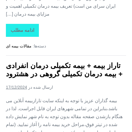
ایران سرای من است) تعریف بیمه درمان تکمیلی اهمیت و
مزایای بیمه درمان […]
ادامه مطلب
تاراز
بیمه
+
دسته‌ها:
مقالات بیمه ای
بیمه
تکمیلی
درمان
انفرادی
تاراز بیمه + بیمه تکمیلی درمان انفرادی
+
بیمه
+ بیمه درمان تکمیلی گروهی در هشترود
درمان
تکمیلی
گروهی
ارسال شده در
17/12/2024
در
هوراند
بیمه گذاران عزیز با توجه به اینکه سایت تارازبیمه آنلاین می
باشد،بنابراین در تمامی شهرهای ایران قابل اجراست. لذا در
هنگام بازشدن صفحه مقاله بدون توجه به نام شهر نمایش داده
شده در تیتر فوق،مراحل خرید بیمه نامه را آغاز نمایید. (تمام