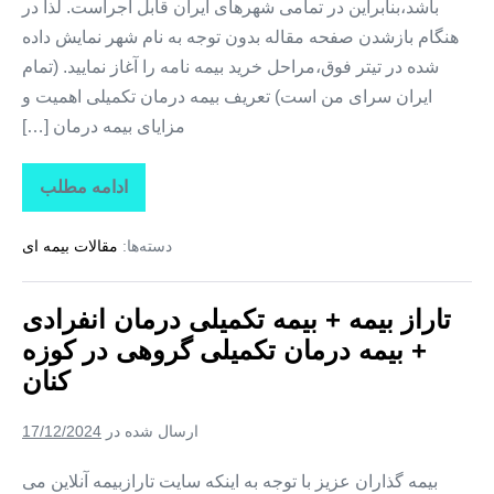
باشد،بنابراین در تمامی شهرهای ایران قابل اجراست. لذا در
هنگام بازشدن صفحه مقاله بدون توجه به نام شهر نمایش داده
شده در تیتر فوق،مراحل خرید بیمه نامه را آغاز نمایید. (تمام
ایران سرای من است) تعریف بیمه درمان تکمیلی اهمیت و
مزایای بیمه درمان […]
ادامه مطلب
تاراز
بیمه
+
دسته‌ها:
مقالات بیمه ای
بیمه
تکمیلی
درمان
انفرادی
تاراز بیمه + بیمه تکمیلی درمان انفرادی
+
بیمه
+ بیمه درمان تکمیلی گروهی در کوزه
درمان
تکمیلی
کنان
گروهی
در
کلوانق
ارسال شده در
17/12/2024
بیمه گذاران عزیز با توجه به اینکه سایت تارازبیمه آنلاین می