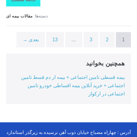
تاراز
بیمه
+
دسته‌ها:
مقالات بیمه ای
بیمه
تکمیلی
درمان
انفرادی
+
1
2
3
…
13
بعدی →
بیمه
درمان
تکمیلی
گروهی
درکوهیج
همچنین بخوانید
بیمه قسطی تامین اجتماعی + بیمه از دم قسط تامین
اجتماعی + خرید آنلاین بیمه اقساطی خودرو تامین
اجتماعی در ارکواز
آدرس : چهاراه مصباح خیابان ذوب آهن نرسیده به زیرگذر استاندارد