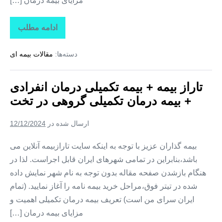
مزایای بیمه درمان […]
ادامه مطلب
تاراز
بیمه
+
دسته‌ها:
مقالات بیمه ای
بیمه
تکمیلی
درمان
انفرادی
تاراز بیمه + بیمه تکمیلی درمان انفرادی
+
بیمه
+ بیمه درمان تکمیلی گروهی در تخت
درمان
تکمیلی
گروهی
ارسال شده در
12/12/2024
در
کوهستک
بیمه گذاران عزیز با توجه به اینکه سایت تارازبیمه آنلاین می
باشد،بنابراین در تمامی شهرهای ایران قابل اجراست. لذا در
هنگام بازشدن صفحه مقاله بدون توجه به نام شهر نمایش داده
شده در تیتر فوق،مراحل خرید بیمه نامه را آغاز نمایید. (تمام
ایران سرای من است) تعریف بیمه درمان تکمیلی اهمیت و
مزایای بیمه درمان […]