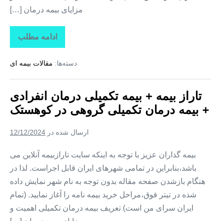
مزایای بیمه درمان […]
ادامه مطلب
تاراز
بیمه
+
دسته‌ها:
مقالات بیمه ای
بیمه
تکمیلی
درمان
انفرادی
تاراز بیمه + بیمه تکمیلی درمان انفرادی
+
بیمه
+ بیمه درمان تکمیلی گروهی در کوهستک
درمان
تکمیلی
گروهی
ارسال شده در
12/12/2024
در
لمزان
بیمه گذاران عزیز با توجه به اینکه سایت تارازبیمه آنلاین می
باشد،بنابراین در تمامی شهرهای ایران قابل اجراست. لذا در
هنگام بازشدن صفحه مقاله بدون توجه به نام شهر نمایش داده
شده در تیتر فوق،مراحل خرید بیمه نامه را آغاز نمایید. (تمام
ایران سرای من است) تعریف بیمه درمان تکمیلی اهمیت و