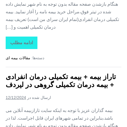
هنگام بازشدن صفحه مقاله بدون توجه به نام شهر نمایش داده
شده در تیتر فوق،مراحل خرید بیمه نامه را آغاز نمایید. بیمه
تکمیلی درمان انفرادی(تمام ایران سرای من است) تعریف بیمه
درمان تکمیلی اهمیت و […]
ادامه مطلب
تاراز
بیمه
+
دسته‌ها:
مقالات بیمه ای
بیمه
تکمیلی
درمان
انفرادی
تاراز بیمه + بیمه تکمیلی درمان انفرادی
+
بیمه
+ بیمه درمان تکمیلی گروهی در لیردف
درمان
تکمیلی
گروهی
ارسال شده در
12/12/2024
در
سردشت
بیمه گذاران عزیز با توجه به اینکه سایت تارازبیمه آنلاین می
باشد،بنابراین در تمامی شهرهای ایران قابل اجراست. لذا در
هنگام بازشدن صفحه مقاله بدون توجه به نام شهر نمایش داده