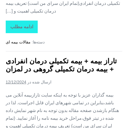
تکمیلی درمان انفرادی(تمام ایران سرای من است) تعریف بیمه
درمان تکمیلی اهمیت و […]
ادامه مطلب
تاراز
بیمه
+
دسته‌ها:
مقالات بیمه ای
بیمه
تکمیلی
درمان
انفرادی
تاراز بیمه + بیمه تکمیلی درمان انفرادی
+
بیمه
+ بیمه درمان تکمیلی گروهی در لمزان
درمان
تکمیلی
گروهی
ارسال شده در
12/12/2024
در
زیارتعلی
بیمه گذاران عزیز با توجه به اینکه سایت تارازبیمه آنلاین می
باشد،بنابراین در تمامی شهرهای ایران قابل اجراست. لذا در
هنگام بازشدن صفحه مقاله بدون توجه به نام شهر نمایش داده
شده در تیتر فوق،مراحل خرید بیمه نامه را آغاز نمایید. (تمام
ایران سرای من است) تعریف بیمه درمان تکمیلی اهمیت و