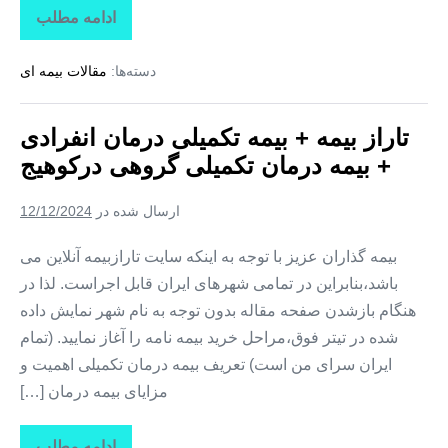
ادامه مطلب
تاراز
بیمه
+
دسته‌ها:
مقالات بیمه ای
بیمه
تکمیلی
درمان
انفرادی
تاراز بیمه + بیمه تکمیلی درمان انفرادی
+
بیمه
+ بیمه درمان تکمیلی گروهی درکوهیج
درمان
تکمیلی
گروهی
ارسال شده در
12/12/2024
در
کوشکنار
بیمه گذاران عزیز با توجه به اینکه سایت تارازبیمه آنلاین می
باشد،بنابراین در تمامی شهرهای ایران قابل اجراست. لذا در
هنگام بازشدن صفحه مقاله بدون توجه به نام شهر نمایش داده
شده در تیتر فوق،مراحل خرید بیمه نامه را آغاز نمایید. (تمام
ایران سرای من است) تعریف بیمه درمان تکمیلی اهمیت و
مزایای بیمه درمان […]
ادامه مطلب