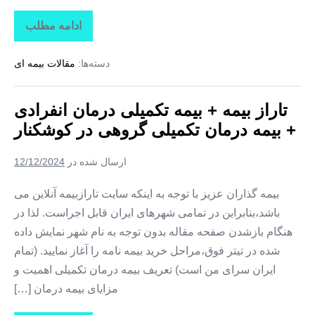
ادامه مطلب
تاراز
بیمه
+
دسته‌ها:
مقالات بیمه ای
بیمه
تکمیلی
درمان
انفرادی
تاراز بیمه + بیمه تکمیلی درمان انفرادی
+
بیمه
+ بیمه درمان تکمیلی گروهی در کوشکنار
درمان
تکمیلی
گروهی
ارسال شده در
12/12/2024
در
تخت
بیمه گذاران عزیز با توجه به اینکه سایت تارازبیمه آنلاین می
باشد،بنابراین در تمامی شهرهای ایران قابل اجراست. لذا در
هنگام بازشدن صفحه مقاله بدون توجه به نام شهر نمایش داده
شده در تیتر فوق،مراحل خرید بیمه نامه را آغاز نمایید. (تمام
ایران سرای من است) تعریف بیمه درمان تکمیلی اهمیت و
مزایای بیمه درمان […]