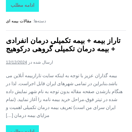
ادامه مطلب
تاراز
بیمه
+
دسته‌ها:
مقالات بیمه ای
بیمه
تکمیلی
درمان
انفرادی
تاراز بیمه + بیمه تکمیلی درمان انفرادی
+
بیمه
+ بیمه درمان تکمیلی گروهی درکوهیج
درمان
تکمیلی
گروهی
ارسال شده در
12/12/2024
در
کوشکنار
بیمه گذاران عزیز با توجه به اینکه سایت تارازبیمه آنلاین می
باشد،بنابراین در تمامی شهرهای ایران قابل اجراست. لذا در
هنگام بازشدن صفحه مقاله بدون توجه به نام شهر نمایش داده
شده در تیتر فوق،مراحل خرید بیمه نامه را آغاز نمایید. (تمام
ایران سرای من است) تعریف بیمه درمان تکمیلی اهمیت و
مزایای بیمه درمان […]
ادامه مطلب