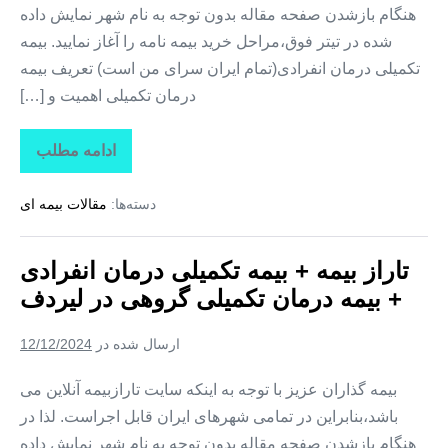
هنگام بازشدن صفحه مقاله بدون توجه به نام شهر نمایش داده
شده در تیتر فوق،مراحل خرید بیمه نامه را آغاز نمایید. بیمه
تکمیلی درمان انفرادی(تمام ایران سرای من است) تعریف بیمه
درمان تکمیلی اهمیت و […]
ادامه مطلب
تاراز
بیمه
+
دسته‌ها:
مقالات بیمه ای
بیمه
تکمیلی
درمان
انفرادی
تاراز بیمه + بیمه تکمیلی درمان انفرادی
+
بیمه
+ بیمه درمان تکمیلی گروهی در لیردف
درمان
تکمیلی
گروهی
ارسال شده در
12/12/2024
در
سردشت
بیمه گذاران عزیز با توجه به اینکه سایت تارازبیمه آنلاین می
باشد،بنابراین در تمامی شهرهای ایران قابل اجراست. لذا در
هنگام بازشدن صفحه مقاله بدون توجه به نام شهر نمایش داده