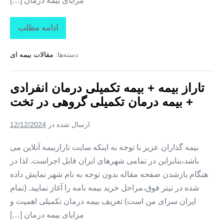
مزایای بیمه درمان […]
ادامه مطلب
تاراز
بیمه
+
دسته‌ها:
مقالات بیمه ای
بیمه
تکمیلی
درمان
انفرادی
تاراز بیمه + بیمه تکمیلی درمان انفرادی
+
بیمه
+ بیمه درمان تکمیلی گروهی در تخت
درمان
تکمیلی
گروهی
ارسال شده در
12/12/2024
در
کوهستک
بیمه گذاران عزیز با توجه به اینکه سایت تارازبیمه آنلاین می
باشد،بنابراین در تمامی شهرهای ایران قابل اجراست. لذا در
هنگام بازشدن صفحه مقاله بدون توجه به نام شهر نمایش داده
شده در تیتر فوق،مراحل خرید بیمه نامه را آغاز نمایید. (تمام
ایران سرای من است) تعریف بیمه درمان تکمیلی اهمیت و
مزایای بیمه درمان […]