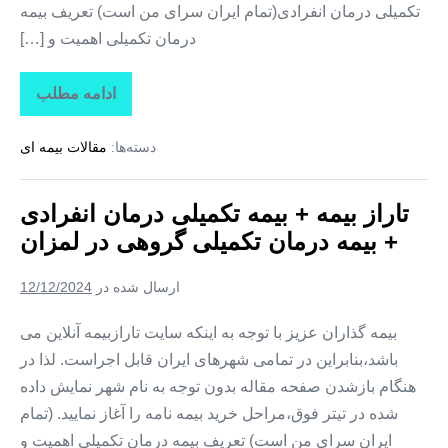
تکمیلی درمان انفرادی(تمام ایران سرای من است) تعریف بیمه
درمان تکمیلی اهمیت و […]
ادامه مطلب
تاراز
بیمه
+
دسته‌ها:
مقالات بیمه ای
بیمه
تکمیلی
درمان
انفرادی
تاراز بیمه + بیمه تکمیلی درمان انفرادی
+
بیمه
+ بیمه درمان تکمیلی گروهی در لمزان
درمان
تکمیلی
گروهی
ارسال شده در
12/12/2024
در
زیارتعلی
بیمه گذاران عزیز با توجه به اینکه سایت تارازبیمه آنلاین می
باشد،بنابراین در تمامی شهرهای ایران قابل اجراست. لذا در
هنگام بازشدن صفحه مقاله بدون توجه به نام شهر نمایش داده
شده در تیتر فوق،مراحل خرید بیمه نامه را آغاز نمایید. (تمام
ایران سرای من است) تعریف بیمه درمان تکمیلی اهمیت و