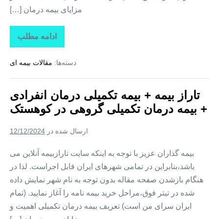
مزایای بیمه درمان […]
ادامه مطلب
تاراز
بیمه
+
دسته‌ها:
مقالات بیمه ای
بیمه
تکمیلی
درمان
انفرادی
تاراز بیمه + بیمه تکمیلی درمان انفرادی
+
بیمه
+ بیمه درمان تکمیلی گروهی در کوهستک
درمان
تکمیلی
گروهی
ارسال شده در
12/12/2024
در
لمزان
بیمه گذاران عزیز با توجه به اینکه سایت تارازبیمه آنلاین می
باشد،بنابراین در تمامی شهرهای ایران قابل اجراست. لذا در
هنگام بازشدن صفحه مقاله بدون توجه به نام شهر نمایش داده
شده در تیتر فوق،مراحل خرید بیمه نامه را آغاز نمایید. (تمام
ایران سرای من است) تعریف بیمه درمان تکمیلی اهمیت و