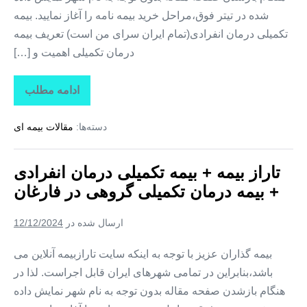
شده در تیتر فوق،مراحل خرید بیمه نامه را آغاز نمایید. بیمه
تکمیلی درمان انفرادی(تمام ایران سرای من است) تعریف بیمه
درمان تکمیلی اهمیت و […]
ادامه مطلب
تاراز
بیمه
+
دسته‌ها:
مقالات بیمه ای
بیمه
تکمیلی
درمان
انفرادی
تاراز بیمه + بیمه تکمیلی درمان انفرادی
+
بیمه
+ بیمه درمان تکمیلی گروهی در فارغان
درمان
تکمیلی
گروهی
ارسال شده در
12/12/2024
در
لیردف
بیمه گذاران عزیز با توجه به اینکه سایت تارازبیمه آنلاین می
باشد،بنابراین در تمامی شهرهای ایران قابل اجراست. لذا در
هنگام بازشدن صفحه مقاله بدون توجه به نام شهر نمایش داده