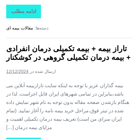
ادامه مطلب
تاراز
بیمه
+
دسته‌ها:
مقالات بیمه ای
بیمه
تکمیلی
درمان
انفرادی
تاراز بیمه + بیمه تکمیلی درمان انفرادی
+
بیمه
+ بیمه درمان تکمیلی گروهی در کوشکنار
درمان
تکمیلی
گروهی
ارسال شده در
12/12/2024
در
تخت
بیمه گذاران عزیز با توجه به اینکه سایت تارازبیمه آنلاین می
باشد،بنابراین در تمامی شهرهای ایران قابل اجراست. لذا در
هنگام بازشدن صفحه مقاله بدون توجه به نام شهر نمایش داده
شده در تیتر فوق،مراحل خرید بیمه نامه را آغاز نمایید. (تمام
ایران سرای من است) تعریف بیمه درمان تکمیلی اهمیت و
مزایای بیمه درمان […]