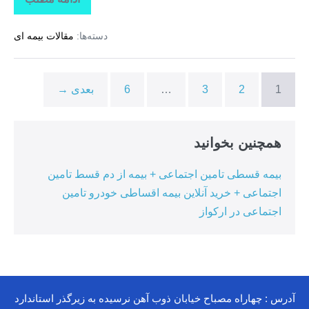
تاراز
بیمه
+
دسته‌ها:
مقالات بیمه ای
بیمه
تکمیلی
درمان
انفرادی
+
1
2
3
…
6
بعدی →
بیمه
درمان
تکمیلی
گروهی
درکوهیج
همچنین بخوانید
بیمه قسطی تامین اجتماعی + بیمه از دم قسط تامین
اجتماعی + خرید آنلاین بیمه اقساطی خودرو تامین
اجتماعی در ارکواز
آدرس : چهاراه مصباح خیابان ذوب آهن نرسیده به زیرگذر استاندارد