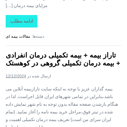
مزایای بیمه درمان […]
ادامه مطلب
تاراز
بیمه
+
دسته‌ها:
مقالات بیمه ای
بیمه
تکمیلی
درمان
انفرادی
تاراز بیمه + بیمه تکمیلی درمان انفرادی
+
بیمه
+ بیمه درمان تکمیلی گروهی در کوهستک
درمان
تکمیلی
گروهی
ارسال شده در
12/12/2024
در
لمزان
بیمه گذاران عزیز با توجه به اینکه سایت تارازبیمه آنلاین می
باشد،بنابراین در تمامی شهرهای ایران قابل اجراست. لذا در
هنگام بازشدن صفحه مقاله بدون توجه به نام شهر نمایش داده
شده در تیتر فوق،مراحل خرید بیمه نامه را آغاز نمایید. (تمام
ایران سرای من است) تعریف بیمه درمان تکمیلی اهمیت و