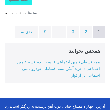
تاراز
بیمه
+
دسته‌ها:
مقالات بیمه ای
بیمه
تکمیلی
درمان
انفرادی
+
1
2
3
…
9
بعدی →
بیمه
درمان
تکمیلی
گروهی
درکوهیج
همچنین بخوانید
بیمه قسطی تامین اجتماعی + بیمه از دم قسط تامین
اجتماعی + خرید آنلاین بیمه اقساطی خودرو تامین
اجتماعی در ارکواز
آدرس : چهاراه مصباح خیابان ذوب آهن نرسیده به زیرگذر استاندارد