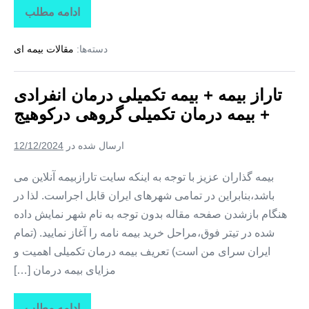
ادامه مطلب
تاراز
بیمه
+
دسته‌ها:
مقالات بیمه ای
بیمه
تکمیلی
درمان
انفرادی
تاراز بیمه + بیمه تکمیلی درمان انفرادی
+
بیمه
+ بیمه درمان تکمیلی گروهی درکوهیج
درمان
تکمیلی
گروهی
ارسال شده در
12/12/2024
در
کوشکنار
بیمه گذاران عزیز با توجه به اینکه سایت تارازبیمه آنلاین می
باشد،بنابراین در تمامی شهرهای ایران قابل اجراست. لذا در
هنگام بازشدن صفحه مقاله بدون توجه به نام شهر نمایش داده
شده در تیتر فوق،مراحل خرید بیمه نامه را آغاز نمایید. (تمام
ایران سرای من است) تعریف بیمه درمان تکمیلی اهمیت و
مزایای بیمه درمان […]
ادامه مطلب