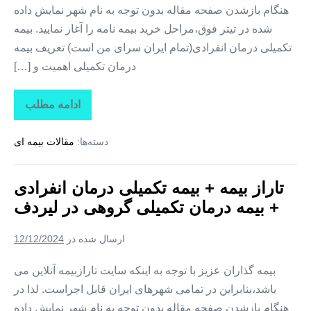
هنگام بازشدن صفحه مقاله بدون توجه به نام شهر نمایش داده
شده در تیتر فوق،مراحل خرید بیمه نامه را آغاز نمایید. بیمه
تکمیلی درمان انفرادی(تمام ایران سرای من است) تعریف بیمه
درمان تکمیلی اهمیت و […]
ادامه مطلب
تاراز
بیمه
+
دسته‌ها:
مقالات بیمه ای
بیمه
تکمیلی
درمان
انفرادی
تاراز بیمه + بیمه تکمیلی درمان انفرادی
+
بیمه
+ بیمه درمان تکمیلی گروهی در لیردف
درمان
تکمیلی
گروهی
ارسال شده در
12/12/2024
در
سردشت
بیمه گذاران عزیز با توجه به اینکه سایت تارازبیمه آنلاین می
باشد،بنابراین در تمامی شهرهای ایران قابل اجراست. لذا در
هنگام بازشدن صفحه مقاله بدون توجه به نام شهر نمایش داده