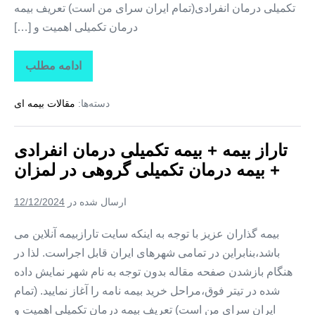
تکمیلی درمان انفرادی(تمام ایران سرای من است) تعریف بیمه
درمان تکمیلی اهمیت و […]
ادامه مطلب
تاراز
بیمه
+
دسته‌ها:
مقالات بیمه ای
بیمه
تکمیلی
درمان
انفرادی
تاراز بیمه + بیمه تکمیلی درمان انفرادی
+
بیمه
+ بیمه درمان تکمیلی گروهی در لمزان
درمان
تکمیلی
گروهی
ارسال شده در
12/12/2024
در
زیارتعلی
بیمه گذاران عزیز با توجه به اینکه سایت تارازبیمه آنلاین می
باشد،بنابراین در تمامی شهرهای ایران قابل اجراست. لذا در
هنگام بازشدن صفحه مقاله بدون توجه به نام شهر نمایش داده
شده در تیتر فوق،مراحل خرید بیمه نامه را آغاز نمایید. (تمام
ایران سرای من است) تعریف بیمه درمان تکمیلی اهمیت و