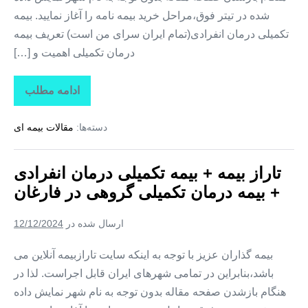
شده در تیتر فوق،مراحل خرید بیمه نامه را آغاز نمایید. بیمه
تکمیلی درمان انفرادی(تمام ایران سرای من است) تعریف بیمه
درمان تکمیلی اهمیت و […]
ادامه مطلب
تاراز
بیمه
+
دسته‌ها:
مقالات بیمه ای
بیمه
تکمیلی
درمان
انفرادی
تاراز بیمه + بیمه تکمیلی درمان انفرادی
+
بیمه
+ بیمه درمان تکمیلی گروهی در فارغان
درمان
تکمیلی
گروهی
ارسال شده در
12/12/2024
در
لیردف
بیمه گذاران عزیز با توجه به اینکه سایت تارازبیمه آنلاین می
باشد،بنابراین در تمامی شهرهای ایران قابل اجراست. لذا در
هنگام بازشدن صفحه مقاله بدون توجه به نام شهر نمایش داده