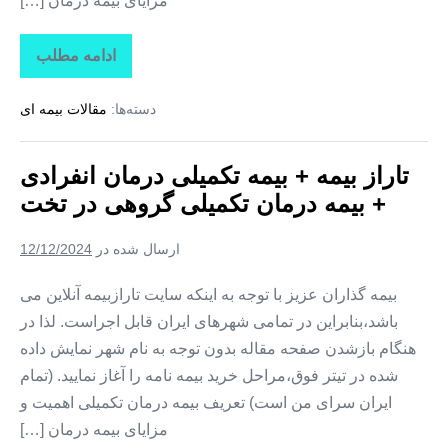
مزایای بیمه درمان […]
ادامه مطلب
تاراز
بیمه
+
دسته‌ها:
مقالات بیمه ای
بیمه
تکمیلی
درمان
انفرادی
تاراز بیمه + بیمه تکمیلی درمان انفرادی
+
بیمه
+ بیمه درمان تکمیلی گروهی در تخت
درمان
تکمیلی
گروهی
ارسال شده در
12/12/2024
در
کوهستک
بیمه گذاران عزیز با توجه به اینکه سایت تارازبیمه آنلاین می
باشد،بنابراین در تمامی شهرهای ایران قابل اجراست. لذا در
هنگام بازشدن صفحه مقاله بدون توجه به نام شهر نمایش داده
شده در تیتر فوق،مراحل خرید بیمه نامه را آغاز نمایید. (تمام
ایران سرای من است) تعریف بیمه درمان تکمیلی اهمیت و
مزایای بیمه درمان […]