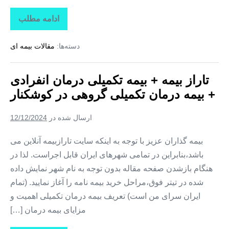
ادامه مطلب
تاراز
بیمه
+
دسته‌ها:
مقالات بیمه ای
بیمه
تکمیلی
درمان
انفرادی
تاراز بیمه + بیمه تکمیلی درمان انفرادی
+
بیمه
+ بیمه درمان تکمیلی گروهی در کوشکنار
درمان
تکمیلی
گروهی
ارسال شده در
12/12/2024
در
تخت
بیمه گذاران عزیز با توجه به اینکه سایت تارازبیمه آنلاین می
باشد،بنابراین در تمامی شهرهای ایران قابل اجراست. لذا در
هنگام بازشدن صفحه مقاله بدون توجه به نام شهر نمایش داده
شده در تیتر فوق،مراحل خرید بیمه نامه را آغاز نمایید. (تمام
ایران سرای من است) تعریف بیمه درمان تکمیلی اهمیت و
مزایای بیمه درمان […]