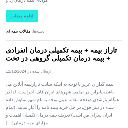
مزایای بیمه درمان […]
ادامه مطلب
تاراز
بیمه
+
دسته‌ها:
مقالات بیمه ای
بیمه
تکمیلی
درمان
انفرادی
تاراز بیمه + بیمه تکمیلی درمان انفرادی
+
بیمه
+ بیمه درمان تکمیلی گروهی در تخت
درمان
تکمیلی
گروهی
ارسال شده در
12/12/2024
در
کوهستک
بیمه گذاران عزیز با توجه به اینکه سایت تارازبیمه آنلاین می
باشد،بنابراین در تمامی شهرهای ایران قابل اجراست. لذا در
هنگام بازشدن صفحه مقاله بدون توجه به نام شهر نمایش داده
شده در تیتر فوق،مراحل خرید بیمه نامه را آغاز نمایید. (تمام
ایران سرای من است) تعریف بیمه درمان تکمیلی اهمیت و
مزایای بیمه درمان […]