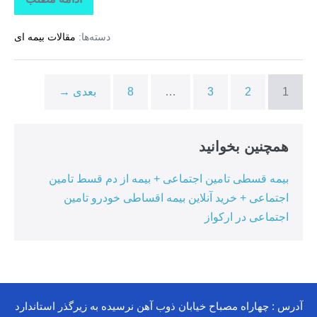
تاراز
بیمه
+
دسته‌ها:
مقالات بیمه ای
بیمه
تکمیلی
درمان
انفرادی
+
1
2
3
…
8
بعدی →
بیمه
درمان
تکمیلی
گروهی
درکوهیج
همچنین بخوانید
بیمه قسطی تامین اجتماعی + بیمه از دم قسط تامین
اجتماعی + خرید آنلاین بیمه اقساطی خودرو تامین
اجتماعی در ارکواز
آدرس : چهاراه مصباح خیابان ذوب آهن نرسیده به زیرگذر استاندارد