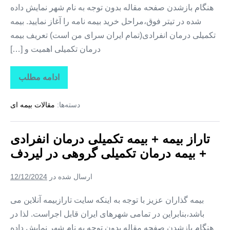
هنگام بازشدن صفحه مقاله بدون توجه به نام شهر نمایش داده
شده در تیتر فوق،مراحل خرید بیمه نامه را آغاز نمایید. بیمه
تکمیلی درمان انفرادی(تمام ایران سرای من است) تعریف بیمه
درمان تکمیلی اهمیت و […]
ادامه مطلب
تاراز
بیمه
+
دسته‌ها:
مقالات بیمه ای
بیمه
تکمیلی
درمان
انفرادی
تاراز بیمه + بیمه تکمیلی درمان انفرادی
+
بیمه
+ بیمه درمان تکمیلی گروهی در لیردف
درمان
تکمیلی
گروهی
ارسال شده در
12/12/2024
در
سردشت
بیمه گذاران عزیز با توجه به اینکه سایت تارازبیمه آنلاین می
باشد،بنابراین در تمامی شهرهای ایران قابل اجراست. لذا در
هنگام بازشدن صفحه مقاله بدون توجه به نام شهر نمایش داده