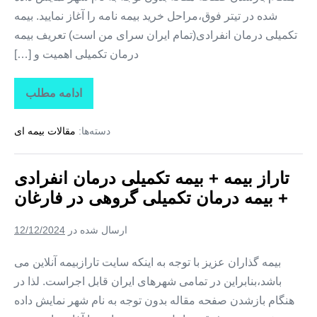
شده در تیتر فوق،مراحل خرید بیمه نامه را آغاز نمایید. بیمه
تکمیلی درمان انفرادی(تمام ایران سرای من است) تعریف بیمه
درمان تکمیلی اهمیت و […]
ادامه مطلب
تاراز
بیمه
+
دسته‌ها:
مقالات بیمه ای
بیمه
تکمیلی
درمان
انفرادی
تاراز بیمه + بیمه تکمیلی درمان انفرادی
+
بیمه
+ بیمه درمان تکمیلی گروهی در فارغان
درمان
تکمیلی
گروهی
ارسال شده در
12/12/2024
در
لیردف
بیمه گذاران عزیز با توجه به اینکه سایت تارازبیمه آنلاین می
باشد،بنابراین در تمامی شهرهای ایران قابل اجراست. لذا در
هنگام بازشدن صفحه مقاله بدون توجه به نام شهر نمایش داده