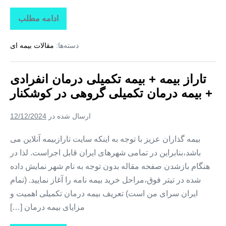
ادامه مطلب
تاراز
بیمه
+
دسته‌ها:
مقالات بیمه ای
بیمه
تکمیلی
درمان
انفرادی
تاراز بیمه + بیمه تکمیلی درمان انفرادی
+
بیمه
+ بیمه درمان تکمیلی گروهی در کوشکنار
درمان
تکمیلی
گروهی
ارسال شده در
12/12/2024
در
تخت
بیمه گذاران عزیز با توجه به اینکه سایت تارازبیمه آنلاین می
باشد،بنابراین در تمامی شهرهای ایران قابل اجراست. لذا در
هنگام بازشدن صفحه مقاله بدون توجه به نام شهر نمایش داده
شده در تیتر فوق،مراحل خرید بیمه نامه را آغاز نمایید. (تمام
ایران سرای من است) تعریف بیمه درمان تکمیلی اهمیت و
مزایای بیمه درمان […]