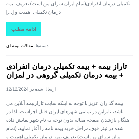
تکمیلی درمان انفرادی(تمام ایران سرای من است) تعریف بیمه
درمان تکمیلی اهمیت و […]
ادامه مطلب
تاراز
بیمه
+
دسته‌ها:
مقالات بیمه ای
بیمه
تکمیلی
درمان
انفرادی
تاراز بیمه + بیمه تکمیلی درمان انفرادی
+
بیمه
+ بیمه درمان تکمیلی گروهی در لمزان
درمان
تکمیلی
گروهی
ارسال شده در
12/12/2024
در
زیارتعلی
بیمه گذاران عزیز با توجه به اینکه سایت تارازبیمه آنلاین می
باشد،بنابراین در تمامی شهرهای ایران قابل اجراست. لذا در
هنگام بازشدن صفحه مقاله بدون توجه به نام شهر نمایش داده
شده در تیتر فوق،مراحل خرید بیمه نامه را آغاز نمایید. (تمام
ایران سرای من است) تعریف بیمه درمان تکمیلی اهمیت و