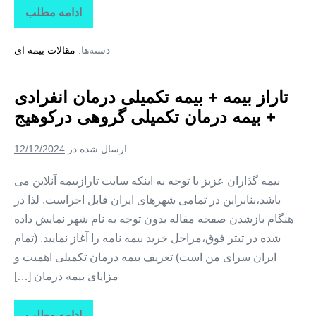
ادامه مطلب
تاراز
بیمه
+
دسته‌ها:
مقالات بیمه ای
بیمه
تکمیلی
درمان
انفرادی
تاراز بیمه + بیمه تکمیلی درمان انفرادی
+
بیمه
+ بیمه درمان تکمیلی گروهی درکوهیج
درمان
تکمیلی
گروهی
ارسال شده در
12/12/2024
در
کوشکنار
بیمه گذاران عزیز با توجه به اینکه سایت تارازبیمه آنلاین می
باشد،بنابراین در تمامی شهرهای ایران قابل اجراست. لذا در
هنگام بازشدن صفحه مقاله بدون توجه به نام شهر نمایش داده
شده در تیتر فوق،مراحل خرید بیمه نامه را آغاز نمایید. (تمام
ایران سرای من است) تعریف بیمه درمان تکمیلی اهمیت و
مزایای بیمه درمان […]
ادامه مطلب