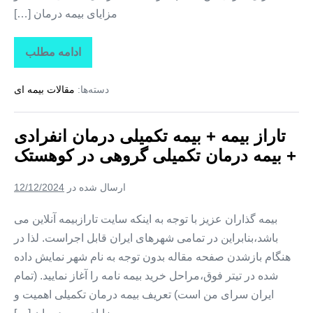
مزایای بیمه درمان […]
ادامه مطلب
تاراز
بیمه
+
دسته‌ها:
مقالات بیمه ای
بیمه
تکمیلی
درمان
انفرادی
تاراز بیمه + بیمه تکمیلی درمان انفرادی
+
بیمه
+ بیمه درمان تکمیلی گروهی در کوهستک
درمان
تکمیلی
گروهی
ارسال شده در
12/12/2024
در
لمزان
بیمه گذاران عزیز با توجه به اینکه سایت تارازبیمه آنلاین می
باشد،بنابراین در تمامی شهرهای ایران قابل اجراست. لذا در
هنگام بازشدن صفحه مقاله بدون توجه به نام شهر نمایش داده
شده در تیتر فوق،مراحل خرید بیمه نامه را آغاز نمایید. (تمام
ایران سرای من است) تعریف بیمه درمان تکمیلی اهمیت و