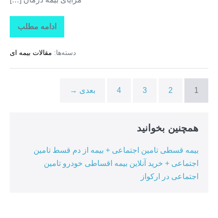
ادامه مطلب
تاراز
بیمه
+
دسته‌ها:
مقالات بیمه ای
بیمه
تکمیلی
درمان
انفرادی
+
1
2
3
4
بعدی →
بیمه
درمان
تکمیلی
گروهی
در
همچنین بخوانید
ممقان
بیمه قسطی تامین اجتماعی + بیمه از دم قسط تامین
اجتماعی + خرید آنلاین بیمه اقساطی خودرو تامین
اجتماعی در ارکواز