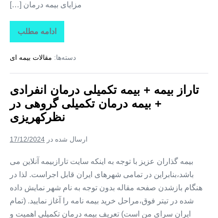
مزایای بیمه درمان […]
ادامه مطلب
تاراز
بیمه
+
دسته‌ها:
مقالات بیمه ای
بیمه
تکمیلی
درمان
انفرادی
تاراز بیمه + بیمه تکمیلی درمان انفرادی
+
بیمه
+ بیمه درمان تکمیلی گروهی در
درمان
تکمیلی
نظرکهریزی
گروهی
در
وایقان
ارسال شده در
17/12/2024
بیمه گذاران عزیز با توجه به اینکه سایت تارازبیمه آنلاین می
باشد،بنابراین در تمامی شهرهای ایران قابل اجراست. لذا در
هنگام بازشدن صفحه مقاله بدون توجه به نام شهر نمایش داده
شده در تیتر فوق،مراحل خرید بیمه نامه را آغاز نمایید. (تمام
ایران سرای من است) تعریف بیمه درمان تکمیلی اهمیت و