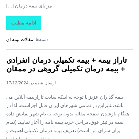
مزایای بیمه درمان […]
ادامه مطلب
تاراز
بیمه
+
دسته‌ها:
مقالات بیمه ای
بیمه
تکمیلی
درمان
انفرادی
تاراز بیمه + بیمه تکمیلی درمان انفرادی
+
بیمه
+ بیمه درمان تکمیلی گروهی در ممقان
درمان
تکمیلی
گروهی
ارسال شده در
17/12/2024
در
نظرکهریزی
بیمه گذاران عزیز با توجه به اینکه سایت تارازبیمه آنلاین می
باشد،بنابراین در تمامی شهرهای ایران قابل اجراست. لذا در
هنگام بازشدن صفحه مقاله بدون توجه به نام شهر نمایش داده
شده در تیتر فوق،مراحل خرید بیمه نامه را آغاز نمایید. (تمام
ایران سرای من است) تعریف بیمه درمان تکمیلی اهمیت و
مزایای بیمه درمان […]