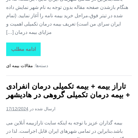
هنگام بازشدن صفحه مقاله بدون توجه به نام شهر نمایش داده
شده در تیتر فوق،مراحل خرید بیمه نامه را آغاز نمایید. (تمام
ایران سرای من است) تعریف بیمه درمان تکمیلی اهمیت و
مزایای بیمه درمان […]
ادامه مطلب
تاراز
بیمه
+
دسته‌ها:
مقالات بیمه ای
بیمه
تکمیلی
درمان
انفرادی
تاراز بیمه + بیمه تکمیلی درمان انفرادی
+
بیمه
+ بیمه درمان تکمیلی گروهی در هادیشهر
درمان
تکمیلی
گروهی
ارسال شده در
17/12/2024
در
مهربان
بیمه گذاران عزیز با توجه به اینکه سایت تارازبیمه آنلاین می
باشد،بنابراین در تمامی شهرهای ایران قابل اجراست. لذا در