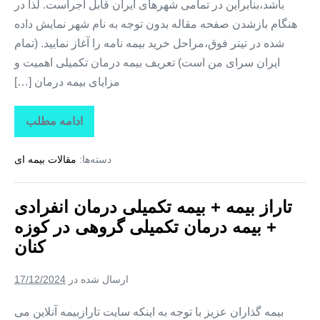
باشد،بنابراین در تمامی شهرهای ایران قابل اجراست. لذا در
هنگام بازشدن صفحه مقاله بدون توجه به نام شهر نمایش داده
شده در تیتر فوق،مراحل خرید بیمه نامه را آغاز نمایید. (تمام
ایران سرای من است) تعریف بیمه درمان تکمیلی اهمیت و
مزایای بیمه درمان […]
ادامه مطلب
تاراز
بیمه
+
دسته‌ها:
مقالات بیمه ای
بیمه
تکمیلی
درمان
انفرادی
تاراز بیمه + بیمه تکمیلی درمان انفرادی
+
بیمه
+ بیمه درمان تکمیلی گروهی در کوزه
درمان
تکمیلی
کنان
گروهی
در
کلوانق
ارسال شده در
17/12/2024
بیمه گذاران عزیز با توجه به اینکه سایت تارازبیمه آنلاین می