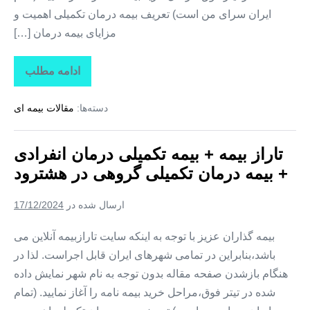
ایران سرای من است) تعریف بیمه درمان تکمیلی اهمیت و
مزایای بیمه درمان […]
ادامه مطلب
تاراز
بیمه
+
دسته‌ها:
مقالات بیمه ای
بیمه
تکمیلی
درمان
انفرادی
تاراز بیمه + بیمه تکمیلی درمان انفرادی
+
بیمه
+ بیمه درمان تکمیلی گروهی در هشترود
درمان
تکمیلی
گروهی
ارسال شده در
17/12/2024
در
هوراند
بیمه گذاران عزیز با توجه به اینکه سایت تارازبیمه آنلاین می
باشد،بنابراین در تمامی شهرهای ایران قابل اجراست. لذا در
هنگام بازشدن صفحه مقاله بدون توجه به نام شهر نمایش داده
شده در تیتر فوق،مراحل خرید بیمه نامه را آغاز نمایید. (تمام