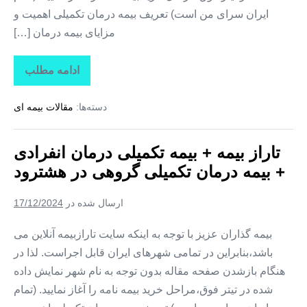
ایران سرای من است) تعریف بیمه درمان تکمیلی اهمیت و
مزایای بیمه درمان […]
ادامه مطلب
تاراز
بیمه
+
دسته‌ها:
مقالات بیمه ای
بیمه
تکمیلی
درمان
انفرادی
تاراز بیمه + بیمه تکمیلی درمان انفرادی
+
بیمه
+ بیمه درمان تکمیلی گروهی در هشترود
درمان
تکمیلی
گروهی
ارسال شده در
17/12/2024
در
هوراند
بیمه گذاران عزیز با توجه به اینکه سایت تارازبیمه آنلاین می
باشد،بنابراین در تمامی شهرهای ایران قابل اجراست. لذا در
هنگام بازشدن صفحه مقاله بدون توجه به نام شهر نمایش داده
شده در تیتر فوق،مراحل خرید بیمه نامه را آغاز نمایید. (تمام