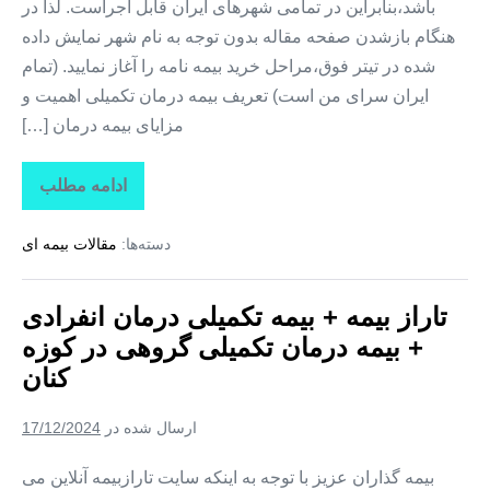
باشد،بنابراین در تمامی شهرهای ایران قابل اجراست. لذا در
هنگام بازشدن صفحه مقاله بدون توجه به نام شهر نمایش داده
شده در تیتر فوق،مراحل خرید بیمه نامه را آغاز نمایید. (تمام
ایران سرای من است) تعریف بیمه درمان تکمیلی اهمیت و
مزایای بیمه درمان […]
ادامه مطلب
تاراز
بیمه
+
دسته‌ها:
مقالات بیمه ای
بیمه
تکمیلی
درمان
انفرادی
تاراز بیمه + بیمه تکمیلی درمان انفرادی
+
بیمه
+ بیمه درمان تکمیلی گروهی در کوزه
درمان
تکمیلی
کنان
گروهی
در
کلوانق
ارسال شده در
17/12/2024
بیمه گذاران عزیز با توجه به اینکه سایت تارازبیمه آنلاین می