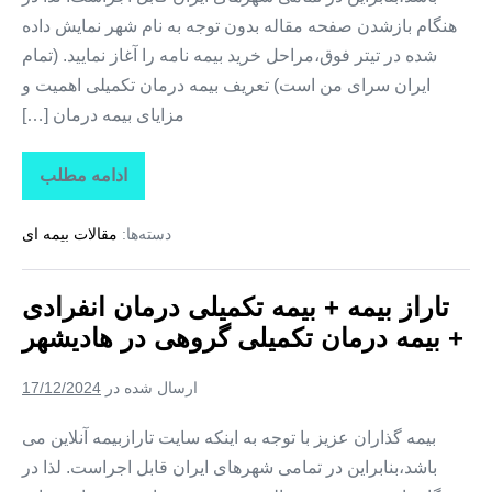
هنگام بازشدن صفحه مقاله بدون توجه به نام شهر نمایش داده
شده در تیتر فوق،مراحل خرید بیمه نامه را آغاز نمایید. (تمام
ایران سرای من است) تعریف بیمه درمان تکمیلی اهمیت و
مزایای بیمه درمان […]
ادامه مطلب
تاراز
بیمه
+
دسته‌ها:
مقالات بیمه ای
بیمه
تکمیلی
درمان
انفرادی
تاراز بیمه + بیمه تکمیلی درمان انفرادی
+
بیمه
+ بیمه درمان تکمیلی گروهی در هادیشهر
درمان
تکمیلی
گروهی
ارسال شده در
17/12/2024
در
مهربان
بیمه گذاران عزیز با توجه به اینکه سایت تارازبیمه آنلاین می
باشد،بنابراین در تمامی شهرهای ایران قابل اجراست. لذا در