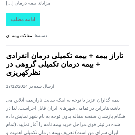
مزایای بیمه درمان […]
ادامه مطلب
تاراز
بیمه
+
دسته‌ها:
مقالات بیمه ای
بیمه
تکمیلی
درمان
انفرادی
تاراز بیمه + بیمه تکمیلی درمان انفرادی
+
بیمه
+ بیمه درمان تکمیلی گروهی در
درمان
تکمیلی
نظرکهریزی
گروهی
در
وایقان
ارسال شده در
17/12/2024
بیمه گذاران عزیز با توجه به اینکه سایت تارازبیمه آنلاین می
باشد،بنابراین در تمامی شهرهای ایران قابل اجراست. لذا در
هنگام بازشدن صفحه مقاله بدون توجه به نام شهر نمایش داده
شده در تیتر فوق،مراحل خرید بیمه نامه را آغاز نمایید. (تمام
ایران سرای من است) تعریف بیمه درمان تکمیلی اهمیت و