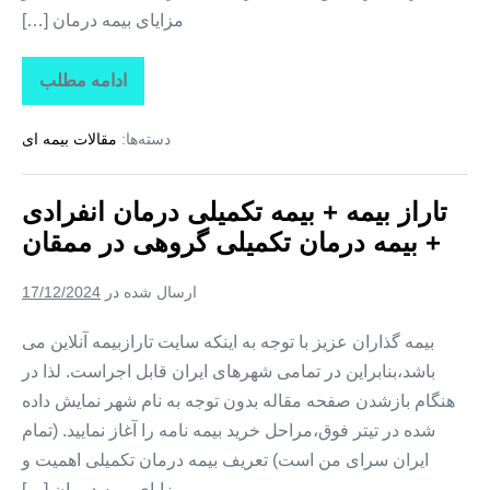
مزایای بیمه درمان […]
ادامه مطلب
تاراز
بیمه
+
دسته‌ها:
مقالات بیمه ای
بیمه
تکمیلی
درمان
انفرادی
تاراز بیمه + بیمه تکمیلی درمان انفرادی
+
بیمه
+ بیمه درمان تکمیلی گروهی در ممقان
درمان
تکمیلی
گروهی
ارسال شده در
17/12/2024
در
نظرکهریزی
بیمه گذاران عزیز با توجه به اینکه سایت تارازبیمه آنلاین می
باشد،بنابراین در تمامی شهرهای ایران قابل اجراست. لذا در
هنگام بازشدن صفحه مقاله بدون توجه به نام شهر نمایش داده
شده در تیتر فوق،مراحل خرید بیمه نامه را آغاز نمایید. (تمام
ایران سرای من است) تعریف بیمه درمان تکمیلی اهمیت و
مزایای بیمه درمان […]