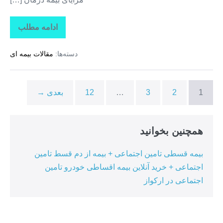
ادامه مطلب
تاراز
بیمه
+
دسته‌ها:
مقالات بیمه ای
بیمه
تکمیلی
درمان
انفرادی
+
1
2
3
…
12
بعدی →
بیمه
درمان
تکمیلی
گروهی
در
همچنین بخوانید
ممقان
بیمه قسطی تامین اجتماعی + بیمه از دم قسط تامین
اجتماعی + خرید آنلاین بیمه اقساطی خودرو تامین
اجتماعی در ارکواز