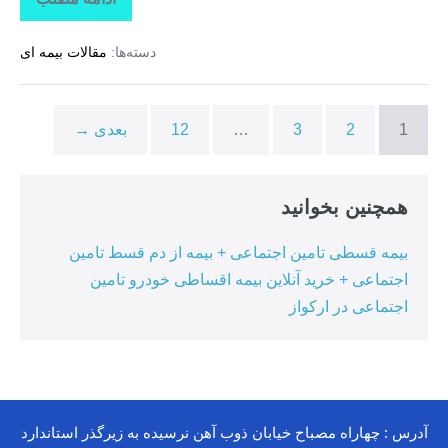
تاراز
بیمه
+
دسته‌ها:
مقالات بیمه ای
بیمه
تکمیلی
درمان
انفرادی
+
1
2
3
…
12
بعدی →
بیمه
درمان
تکمیلی
گروهی
درکوهیج
همچنین بخوانید
بیمه قسطی تامین اجتماعی + بیمه از دم قسط تامین
اجتماعی + خرید آنلاین بیمه اقساطی خودرو تامین
اجتماعی در ارکواز
آدرس : چهاراه مصباح خیابان ذوب آهن نرسیده به زیرگذر استاندارد