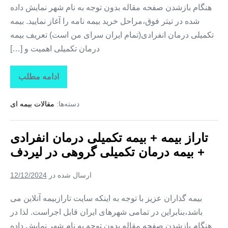
هنگام بازشدن صفحه مقاله بدون توجه به نام شهر نمایش داده
شده در تیتر فوق،مراحل خرید بیمه نامه را آغاز نمایید. بیمه
تکمیلی درمان انفرادی(تمام ایران سرای من است) تعریف بیمه
درمان تکمیلی اهمیت و […]
ادامه مطلب
تاراز
بیمه
+
دسته‌ها:
مقالات بیمه ای
بیمه
تکمیلی
درمان
انفرادی
تاراز بیمه + بیمه تکمیلی درمان انفرادی
+
بیمه
+ بیمه درمان تکمیلی گروهی در لیردف
درمان
تکمیلی
گروهی
ارسال شده در
12/12/2024
در
سردشت
بیمه گذاران عزیز با توجه به اینکه سایت تارازبیمه آنلاین می
باشد،بنابراین در تمامی شهرهای ایران قابل اجراست. لذا در
هنگام بازشدن صفحه مقاله بدون توجه به نام شهر نمایش داده