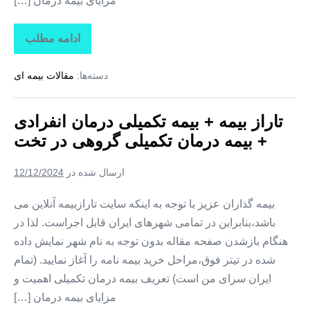
مزایای بیمه درمان […]
ادامه مطلب
تاراز
بیمه
+
دسته‌ها:
مقالات بیمه ای
بیمه
تکمیلی
درمان
انفرادی
تاراز بیمه + بیمه تکمیلی درمان انفرادی
+
بیمه
+ بیمه درمان تکمیلی گروهی در تخت
درمان
تکمیلی
گروهی
ارسال شده در
12/12/2024
در
کوهستک
بیمه گذاران عزیز با توجه به اینکه سایت تارازبیمه آنلاین می
باشد،بنابراین در تمامی شهرهای ایران قابل اجراست. لذا در
هنگام بازشدن صفحه مقاله بدون توجه به نام شهر نمایش داده
شده در تیتر فوق،مراحل خرید بیمه نامه را آغاز نمایید. (تمام
ایران سرای من است) تعریف بیمه درمان تکمیلی اهمیت و
مزایای بیمه درمان […]