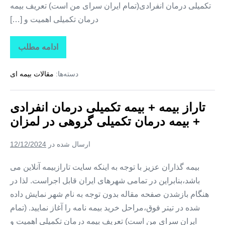
تکمیلی درمان انفرادی(تمام ایران سرای من است) تعریف بیمه
درمان تکمیلی اهمیت و […]
ادامه مطلب
تاراز
بیمه
+
دسته‌ها:
مقالات بیمه ای
بیمه
تکمیلی
درمان
انفرادی
تاراز بیمه + بیمه تکمیلی درمان انفرادی
+
بیمه
+ بیمه درمان تکمیلی گروهی در لمزان
درمان
تکمیلی
گروهی
ارسال شده در
12/12/2024
در
زیارتعلی
بیمه گذاران عزیز با توجه به اینکه سایت تارازبیمه آنلاین می
باشد،بنابراین در تمامی شهرهای ایران قابل اجراست. لذا در
هنگام بازشدن صفحه مقاله بدون توجه به نام شهر نمایش داده
شده در تیتر فوق،مراحل خرید بیمه نامه را آغاز نمایید. (تمام
ایران سرای من است) تعریف بیمه درمان تکمیلی اهمیت و