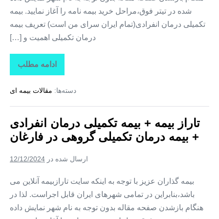
شده در تیتر فوق،مراحل خرید بیمه نامه را آغاز نمایید. بیمه
تکمیلی درمان انفرادی(تمام ایران سرای من است) تعریف بیمه
درمان تکمیلی اهمیت و […]
ادامه مطلب
تاراز
بیمه
+
دسته‌ها:
مقالات بیمه ای
بیمه
تکمیلی
درمان
انفرادی
تاراز بیمه + بیمه تکمیلی درمان انفرادی
+
بیمه
+ بیمه درمان تکمیلی گروهی در فارغان
درمان
تکمیلی
گروهی
ارسال شده در
12/12/2024
در
لیردف
بیمه گذاران عزیز با توجه به اینکه سایت تارازبیمه آنلاین می
باشد،بنابراین در تمامی شهرهای ایران قابل اجراست. لذا در
هنگام بازشدن صفحه مقاله بدون توجه به نام شهر نمایش داده