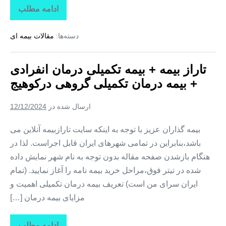
ادامه مطلب
تاراز
بیمه
+
دسته‌ها:
مقالات بیمه ای
بیمه
تکمیلی
درمان
انفرادی
تاراز بیمه + بیمه تکمیلی درمان انفرادی
+
بیمه
+ بیمه درمان تکمیلی گروهی درکوهیج
درمان
تکمیلی
گروهی
ارسال شده در
12/12/2024
در
کوشکنار
بیمه گذاران عزیز با توجه به اینکه سایت تارازبیمه آنلاین می
باشد،بنابراین در تمامی شهرهای ایران قابل اجراست. لذا در
هنگام بازشدن صفحه مقاله بدون توجه به نام شهر نمایش داده
شده در تیتر فوق،مراحل خرید بیمه نامه را آغاز نمایید. (تمام
ایران سرای من است) تعریف بیمه درمان تکمیلی اهمیت و
مزایای بیمه درمان […]
ادامه مطلب