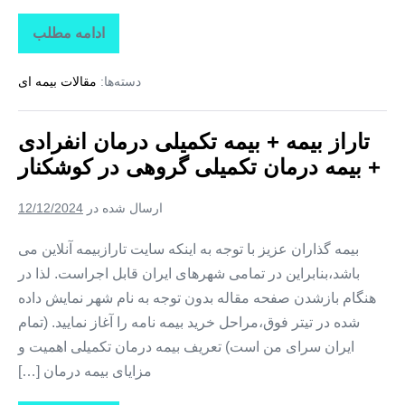
ادامه مطلب
تاراز
بیمه
+
دسته‌ها:
مقالات بیمه ای
بیمه
تکمیلی
درمان
انفرادی
تاراز بیمه + بیمه تکمیلی درمان انفرادی
+
بیمه
+ بیمه درمان تکمیلی گروهی در کوشکنار
درمان
تکمیلی
گروهی
ارسال شده در
12/12/2024
در
تخت
بیمه گذاران عزیز با توجه به اینکه سایت تارازبیمه آنلاین می
باشد،بنابراین در تمامی شهرهای ایران قابل اجراست. لذا در
هنگام بازشدن صفحه مقاله بدون توجه به نام شهر نمایش داده
شده در تیتر فوق،مراحل خرید بیمه نامه را آغاز نمایید. (تمام
ایران سرای من است) تعریف بیمه درمان تکمیلی اهمیت و
مزایای بیمه درمان […]