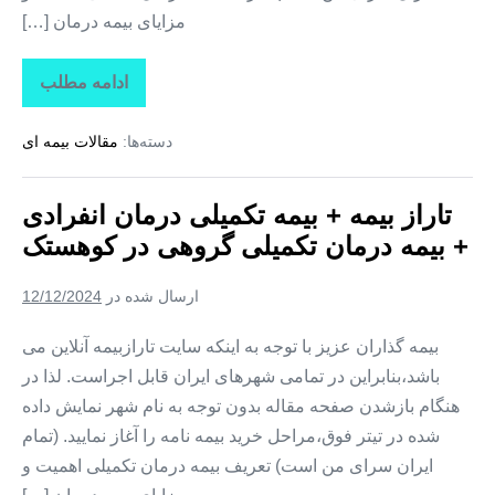
مزایای بیمه درمان […]
ادامه مطلب
تاراز
بیمه
+
دسته‌ها:
مقالات بیمه ای
بیمه
تکمیلی
درمان
انفرادی
تاراز بیمه + بیمه تکمیلی درمان انفرادی
+
بیمه
+ بیمه درمان تکمیلی گروهی در کوهستک
درمان
تکمیلی
گروهی
ارسال شده در
12/12/2024
در
لمزان
بیمه گذاران عزیز با توجه به اینکه سایت تارازبیمه آنلاین می
باشد،بنابراین در تمامی شهرهای ایران قابل اجراست. لذا در
هنگام بازشدن صفحه مقاله بدون توجه به نام شهر نمایش داده
شده در تیتر فوق،مراحل خرید بیمه نامه را آغاز نمایید. (تمام
ایران سرای من است) تعریف بیمه درمان تکمیلی اهمیت و