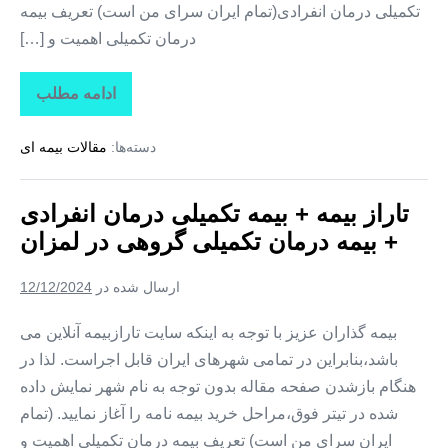
تکمیلی درمان انفرادی(تمام ایران سرای من است) تعریف بیمه
درمان تکمیلی اهمیت و […]
ادامه مطلب
تاراز
بیمه
+
دسته‌ها:
مقالات بیمه ای
بیمه
تکمیلی
درمان
انفرادی
تاراز بیمه + بیمه تکمیلی درمان انفرادی
+
بیمه
+ بیمه درمان تکمیلی گروهی در لمزان
درمان
تکمیلی
گروهی
ارسال شده در
12/12/2024
در
زیارتعلی
بیمه گذاران عزیز با توجه به اینکه سایت تارازبیمه آنلاین می
باشد،بنابراین در تمامی شهرهای ایران قابل اجراست. لذا در
هنگام بازشدن صفحه مقاله بدون توجه به نام شهر نمایش داده
شده در تیتر فوق،مراحل خرید بیمه نامه را آغاز نمایید. (تمام
ایران سرای من است) تعریف بیمه درمان تکمیلی اهمیت و