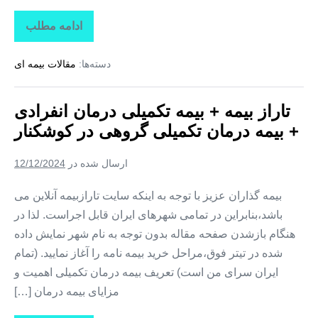
ادامه مطلب
تاراز
بیمه
+
دسته‌ها:
مقالات بیمه ای
بیمه
تکمیلی
درمان
انفرادی
تاراز بیمه + بیمه تکمیلی درمان انفرادی
+
بیمه
+ بیمه درمان تکمیلی گروهی در کوشکنار
درمان
تکمیلی
گروهی
ارسال شده در
12/12/2024
در
تخت
بیمه گذاران عزیز با توجه به اینکه سایت تارازبیمه آنلاین می
باشد،بنابراین در تمامی شهرهای ایران قابل اجراست. لذا در
هنگام بازشدن صفحه مقاله بدون توجه به نام شهر نمایش داده
شده در تیتر فوق،مراحل خرید بیمه نامه را آغاز نمایید. (تمام
ایران سرای من است) تعریف بیمه درمان تکمیلی اهمیت و
مزایای بیمه درمان […]