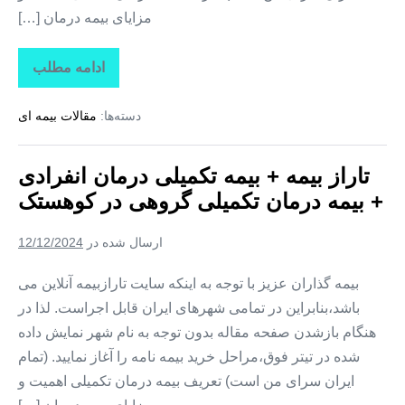
مزایای بیمه درمان […]
ادامه مطلب
تاراز
بیمه
+
دسته‌ها:
مقالات بیمه ای
بیمه
تکمیلی
درمان
انفرادی
تاراز بیمه + بیمه تکمیلی درمان انفرادی
+
بیمه
+ بیمه درمان تکمیلی گروهی در کوهستک
درمان
تکمیلی
گروهی
ارسال شده در
12/12/2024
در
لمزان
بیمه گذاران عزیز با توجه به اینکه سایت تارازبیمه آنلاین می
باشد،بنابراین در تمامی شهرهای ایران قابل اجراست. لذا در
هنگام بازشدن صفحه مقاله بدون توجه به نام شهر نمایش داده
شده در تیتر فوق،مراحل خرید بیمه نامه را آغاز نمایید. (تمام
ایران سرای من است) تعریف بیمه درمان تکمیلی اهمیت و