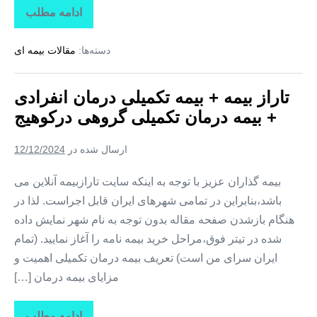
ادامه مطلب
تاراز
بیمه
+
دسته‌ها:
مقالات بیمه ای
بیمه
تکمیلی
درمان
انفرادی
تاراز بیمه + بیمه تکمیلی درمان انفرادی
+
بیمه
+ بیمه درمان تکمیلی گروهی درکوهیج
درمان
تکمیلی
گروهی
ارسال شده در
12/12/2024
در
کوشکنار
بیمه گذاران عزیز با توجه به اینکه سایت تارازبیمه آنلاین می
باشد،بنابراین در تمامی شهرهای ایران قابل اجراست. لذا در
هنگام بازشدن صفحه مقاله بدون توجه به نام شهر نمایش داده
شده در تیتر فوق،مراحل خرید بیمه نامه را آغاز نمایید. (تمام
ایران سرای من است) تعریف بیمه درمان تکمیلی اهمیت و
مزایای بیمه درمان […]
ادامه مطلب