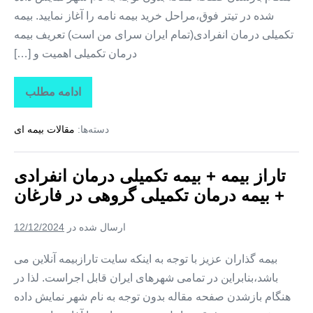
شده در تیتر فوق،مراحل خرید بیمه نامه را آغاز نمایید. بیمه
تکمیلی درمان انفرادی(تمام ایران سرای من است) تعریف بیمه
درمان تکمیلی اهمیت و […]
ادامه مطلب
تاراز
بیمه
+
دسته‌ها:
مقالات بیمه ای
بیمه
تکمیلی
درمان
انفرادی
تاراز بیمه + بیمه تکمیلی درمان انفرادی
+
بیمه
+ بیمه درمان تکمیلی گروهی در فارغان
درمان
تکمیلی
گروهی
ارسال شده در
12/12/2024
در
لیردف
بیمه گذاران عزیز با توجه به اینکه سایت تارازبیمه آنلاین می
باشد،بنابراین در تمامی شهرهای ایران قابل اجراست. لذا در
هنگام بازشدن صفحه مقاله بدون توجه به نام شهر نمایش داده