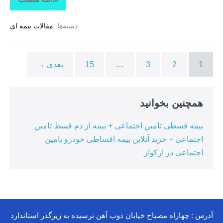
تاراز
بیمه
+
دسته‌ها:
مقالات بیمه ای
بیمه
تکمیلی
درمان
انفرادی
+
1
2
3
…
15
بعدی →
بیمه
درمان
تکمیلی
گروهی
درکوهیج
همچنین بخوانید
بیمه قسطی تامین اجتماعی + بیمه از دم قسط تامین
اجتماعی + خرید آنلاین بیمه اقساطی خودرو تامین
اجتماعی در ارکواز
آدرس : چهاراه مصباح خیابان ذوب آهن نرسیده به زیرگذر استاندارد