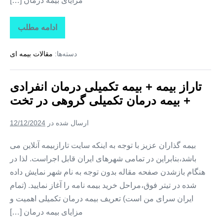
مزایای بیمه درمان […]
ادامه مطلب
تاراز
بیمه
+
دسته‌ها:
مقالات بیمه ای
بیمه
تکمیلی
درمان
انفرادی
تاراز بیمه + بیمه تکمیلی درمان انفرادی
+
بیمه
+ بیمه درمان تکمیلی گروهی در تخت
درمان
تکمیلی
گروهی
ارسال شده در
12/12/2024
در
کوهستک
بیمه گذاران عزیز با توجه به اینکه سایت تارازبیمه آنلاین می
باشد،بنابراین در تمامی شهرهای ایران قابل اجراست. لذا در
هنگام بازشدن صفحه مقاله بدون توجه به نام شهر نمایش داده
شده در تیتر فوق،مراحل خرید بیمه نامه را آغاز نمایید. (تمام
ایران سرای من است) تعریف بیمه درمان تکمیلی اهمیت و
مزایای بیمه درمان […]