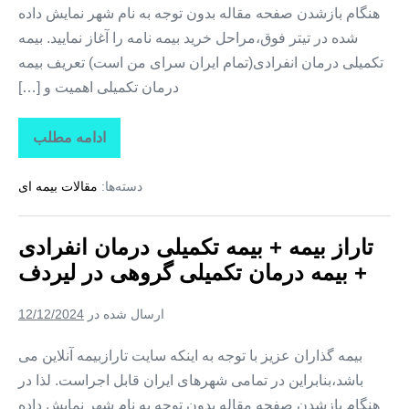
هنگام بازشدن صفحه مقاله بدون توجه به نام شهر نمایش داده
شده در تیتر فوق،مراحل خرید بیمه نامه را آغاز نمایید. بیمه
تکمیلی درمان انفرادی(تمام ایران سرای من است) تعریف بیمه
درمان تکمیلی اهمیت و […]
ادامه مطلب
تاراز
بیمه
+
دسته‌ها:
مقالات بیمه ای
بیمه
تکمیلی
درمان
انفرادی
تاراز بیمه + بیمه تکمیلی درمان انفرادی
+
بیمه
+ بیمه درمان تکمیلی گروهی در لیردف
درمان
تکمیلی
گروهی
ارسال شده در
12/12/2024
در
سردشت
بیمه گذاران عزیز با توجه به اینکه سایت تارازبیمه آنلاین می
باشد،بنابراین در تمامی شهرهای ایران قابل اجراست. لذا در
هنگام بازشدن صفحه مقاله بدون توجه به نام شهر نمایش داده