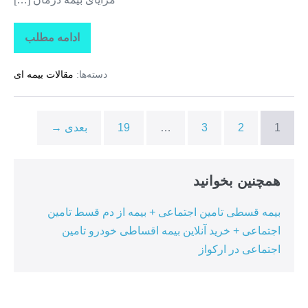
ادامه مطلب
تاراز
بیمه
+
دسته‌ها:
مقالات بیمه ای
بیمه
تکمیلی
درمان
انفرادی
+
1
2
3
…
19
بعدی →
بیمه
درمان
تکمیلی
گروهی
در
همچنین بخوانید
ممقان
بیمه قسطی تامین اجتماعی + بیمه از دم قسط تامین
اجتماعی + خرید آنلاین بیمه اقساطی خودرو تامین
اجتماعی در ارکواز