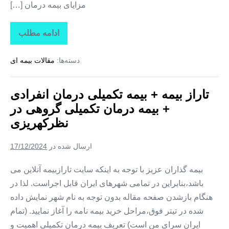
مزایای بیمه درمان […]
ادامه مطلب
تاراز
بیمه
+
دسته‌ها:
مقالات بیمه ای
بیمه
تکمیلی
درمان
انفرادی
تاراز بیمه + بیمه تکمیلی درمان انفرادی
+
بیمه
+ بیمه درمان تکمیلی گروهی در
درمان
تکمیلی
نظرکهریزی
گروهی
در
وایقان
ارسال شده در
17/12/2024
بیمه گذاران عزیز با توجه به اینکه سایت تارازبیمه آنلاین می
باشد،بنابراین در تمامی شهرهای ایران قابل اجراست. لذا در
هنگام بازشدن صفحه مقاله بدون توجه به نام شهر نمایش داده
شده در تیتر فوق،مراحل خرید بیمه نامه را آغاز نمایید. (تمام
ایران سرای من است) تعریف بیمه درمان تکمیلی اهمیت و