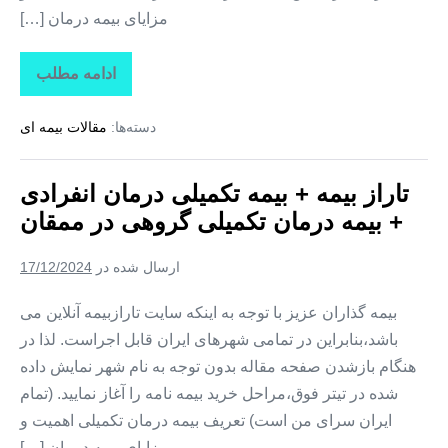
مزایای بیمه درمان […]
ادامه مطلب
تاراز
بیمه
+
دسته‌ها:
مقالات بیمه ای
بیمه
تکمیلی
درمان
انفرادی
تاراز بیمه + بیمه تکمیلی درمان انفرادی
+
بیمه
+ بیمه درمان تکمیلی گروهی در ممقان
درمان
تکمیلی
گروهی
ارسال شده در
17/12/2024
در
نظرکهریزی
بیمه گذاران عزیز با توجه به اینکه سایت تارازبیمه آنلاین می
باشد،بنابراین در تمامی شهرهای ایران قابل اجراست. لذا در
هنگام بازشدن صفحه مقاله بدون توجه به نام شهر نمایش داده
شده در تیتر فوق،مراحل خرید بیمه نامه را آغاز نمایید. (تمام
ایران سرای من است) تعریف بیمه درمان تکمیلی اهمیت و
مزایای بیمه درمان […]