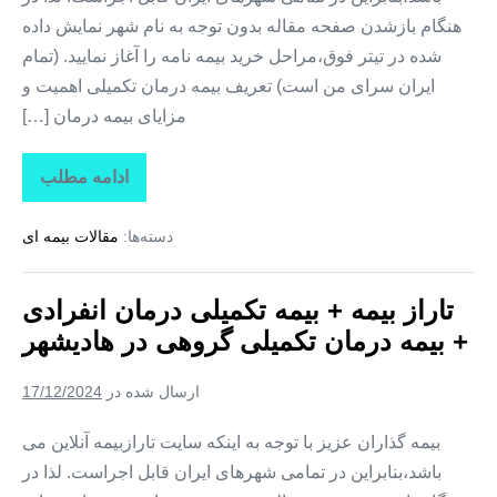
هنگام بازشدن صفحه مقاله بدون توجه به نام شهر نمایش داده
شده در تیتر فوق،مراحل خرید بیمه نامه را آغاز نمایید. (تمام
ایران سرای من است) تعریف بیمه درمان تکمیلی اهمیت و
مزایای بیمه درمان […]
ادامه مطلب
تاراز
بیمه
+
دسته‌ها:
مقالات بیمه ای
بیمه
تکمیلی
درمان
انفرادی
تاراز بیمه + بیمه تکمیلی درمان انفرادی
+
بیمه
+ بیمه درمان تکمیلی گروهی در هادیشهر
درمان
تکمیلی
گروهی
ارسال شده در
17/12/2024
در
مهربان
بیمه گذاران عزیز با توجه به اینکه سایت تارازبیمه آنلاین می
باشد،بنابراین در تمامی شهرهای ایران قابل اجراست. لذا در