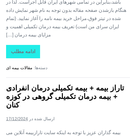
باشد،بنابراین در تمامی شهرهای ایران قابل اجراست. لذا در
هنگام بازشدن صفحه مقاله بدون توجه به نام شهر نمایش داده
شده در تیتر فوق،مراحل خرید بیمه نامه را آغاز نمایید. (تمام
ایران سرای من است) تعریف بیمه درمان تکمیلی اهمیت و
مزایای بیمه درمان […]
ادامه مطلب
تاراز
بیمه
+
دسته‌ها:
مقالات بیمه ای
بیمه
تکمیلی
درمان
انفرادی
تاراز بیمه + بیمه تکمیلی درمان انفرادی
+
بیمه
+ بیمه درمان تکمیلی گروهی در کوزه
درمان
تکمیلی
کنان
گروهی
در
کلوانق
ارسال شده در
17/12/2024
بیمه گذاران عزیز با توجه به اینکه سایت تارازبیمه آنلاین می