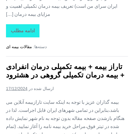
ایران سرای من است) تعریف بیمه درمان تکمیلی اهمیت و
مزایای بیمه درمان […]
ادامه مطلب
تاراز
بیمه
+
دسته‌ها:
مقالات بیمه ای
بیمه
تکمیلی
درمان
انفرادی
تاراز بیمه + بیمه تکمیلی درمان انفرادی
+
بیمه
+ بیمه درمان تکمیلی گروهی در هشترود
درمان
تکمیلی
گروهی
ارسال شده در
17/12/2024
در
هوراند
بیمه گذاران عزیز با توجه به اینکه سایت تارازبیمه آنلاین می
باشد،بنابراین در تمامی شهرهای ایران قابل اجراست. لذا در
هنگام بازشدن صفحه مقاله بدون توجه به نام شهر نمایش داده
شده در تیتر فوق،مراحل خرید بیمه نامه را آغاز نمایید. (تمام