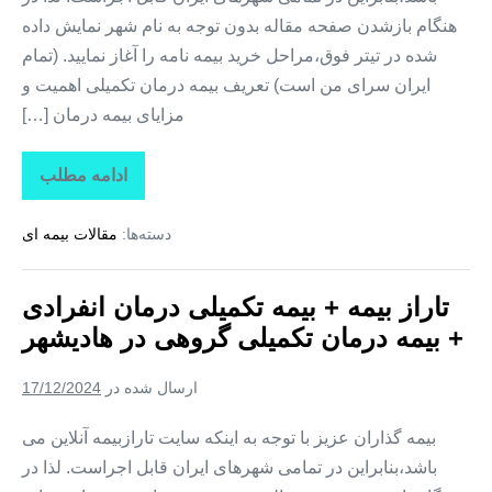
هنگام بازشدن صفحه مقاله بدون توجه به نام شهر نمایش داده
شده در تیتر فوق،مراحل خرید بیمه نامه را آغاز نمایید. (تمام
ایران سرای من است) تعریف بیمه درمان تکمیلی اهمیت و
مزایای بیمه درمان […]
ادامه مطلب
تاراز
بیمه
+
دسته‌ها:
مقالات بیمه ای
بیمه
تکمیلی
درمان
انفرادی
تاراز بیمه + بیمه تکمیلی درمان انفرادی
+
بیمه
+ بیمه درمان تکمیلی گروهی در هادیشهر
درمان
تکمیلی
گروهی
ارسال شده در
17/12/2024
در
مهربان
بیمه گذاران عزیز با توجه به اینکه سایت تارازبیمه آنلاین می
باشد،بنابراین در تمامی شهرهای ایران قابل اجراست. لذا در