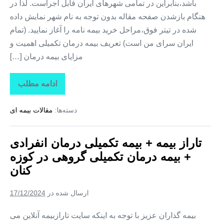
باشد،بنابراین در تمامی شهرهای ایران قابل اجراست. لذا در
هنگام بازشدن صفحه مقاله بدون توجه به نام شهر نمایش داده
شده در تیتر فوق،مراحل خرید بیمه نامه را آغاز نمایید. (تمام
ایران سرای من است) تعریف بیمه درمان تکمیلی اهمیت و
مزایای بیمه درمان […]
ادامه مطلب
تاراز
بیمه
+
دسته‌ها:
مقالات بیمه ای
بیمه
تکمیلی
درمان
انفرادی
تاراز بیمه + بیمه تکمیلی درمان انفرادی
+
بیمه
+ بیمه درمان تکمیلی گروهی در کوزه
درمان
تکمیلی
کنان
گروهی
در
کلوانق
ارسال شده در
17/12/2024
بیمه گذاران عزیز با توجه به اینکه سایت تارازبیمه آنلاین می