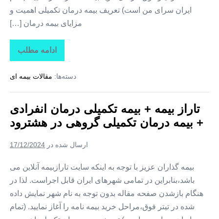
ایران سرای من است) تعریف بیمه درمان تکمیلی اهمیت و
مزایای بیمه درمان […]
ادامه مطلب
تاراز
بیمه
+
دسته‌ها:
مقالات بیمه ای
بیمه
تکمیلی
درمان
انفرادی
تاراز بیمه + بیمه تکمیلی درمان انفرادی
+
بیمه
+ بیمه درمان تکمیلی گروهی در هشترود
درمان
تکمیلی
گروهی
ارسال شده در
17/12/2024
در
هوراند
بیمه گذاران عزیز با توجه به اینکه سایت تارازبیمه آنلاین می
باشد،بنابراین در تمامی شهرهای ایران قابل اجراست. لذا در
هنگام بازشدن صفحه مقاله بدون توجه به نام شهر نمایش داده
شده در تیتر فوق،مراحل خرید بیمه نامه را آغاز نمایید. (تمام