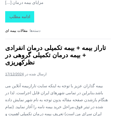
مزایای بیمه درمان […]
ادامه مطلب
تاراز
بیمه
+
دسته‌ها:
مقالات بیمه ای
بیمه
تکمیلی
درمان
انفرادی
تاراز بیمه + بیمه تکمیلی درمان انفرادی
+
بیمه
+ بیمه درمان تکمیلی گروهی در
درمان
تکمیلی
نظرکهریزی
گروهی
در
وایقان
ارسال شده در
17/12/2024
بیمه گذاران عزیز با توجه به اینکه سایت تارازبیمه آنلاین می
باشد،بنابراین در تمامی شهرهای ایران قابل اجراست. لذا در
هنگام بازشدن صفحه مقاله بدون توجه به نام شهر نمایش داده
شده در تیتر فوق،مراحل خرید بیمه نامه را آغاز نمایید. (تمام
ایران سرای من است) تعریف بیمه درمان تکمیلی اهمیت و