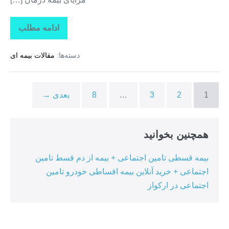
ادامه مطلب
تاراز
بیمه
+
دسته‌ها:
مقالات بیمه ای
بیمه
تکمیلی
درمان
انفرادی
+
1
2
3
…
8
بعدی →
بیمه
درمان
تکمیلی
گروهی
در
همچنین بخوانید
ممقان
بیمه قسطی تامین اجتماعی + بیمه از دم قسط تامین
اجتماعی + خرید آنلاین بیمه اقساطی خودرو تامین
اجتماعی در ارکواز