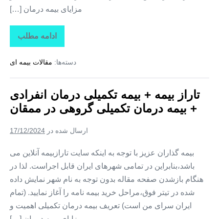
مزایای بیمه درمان […]
ادامه مطلب
تاراز
بیمه
+
دسته‌ها:
مقالات بیمه ای
بیمه
تکمیلی
درمان
انفرادی
تاراز بیمه + بیمه تکمیلی درمان انفرادی
+
بیمه
+ بیمه درمان تکمیلی گروهی در ممقان
درمان
تکمیلی
گروهی
ارسال شده در
17/12/2024
در
نظرکهریزی
بیمه گذاران عزیز با توجه به اینکه سایت تارازبیمه آنلاین می
باشد،بنابراین در تمامی شهرهای ایران قابل اجراست. لذا در
هنگام بازشدن صفحه مقاله بدون توجه به نام شهر نمایش داده
شده در تیتر فوق،مراحل خرید بیمه نامه را آغاز نمایید. (تمام
ایران سرای من است) تعریف بیمه درمان تکمیلی اهمیت و
مزایای بیمه درمان […]