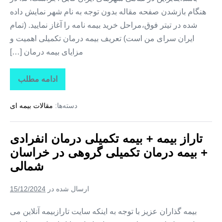
هنگام بازشدن صفحه مقاله بدون توجه به نام شهر نمایش داده
شده در تیتر فوق،مراحل خرید بیمه نامه را آغاز نمایید. (تمام
ایران سرای من است) تعریف بیمه درمان تکمیلی اهمیت و
مزایای بیمه درمان […]
ادامه مطلب
تاراز
بیمه
+
دسته‌ها:
مقالات بیمه ای
بیمه
تکمیلی
درمان
انفرادی
تاراز بیمه + بیمه تکمیلی درمان انفرادی
+
بیمه
+ بیمه درمان تکمیلی گروهی در خراسان
درمان
تکمیلی
شمالی
گروهی
در
خراسان
ارسال شده در
15/12/2024
جنوبی
بیمه گذاران عزیز با توجه به اینکه سایت تارازبیمه آنلاین می