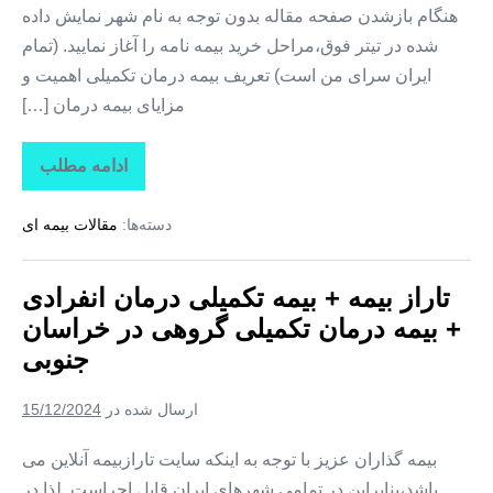
هنگام بازشدن صفحه مقاله بدون توجه به نام شهر نمایش داده
شده در تیتر فوق،مراحل خرید بیمه نامه را آغاز نمایید. (تمام
ایران سرای من است) تعریف بیمه درمان تکمیلی اهمیت و
مزایای بیمه درمان […]
ادامه مطلب
تاراز
بیمه
+
دسته‌ها:
مقالات بیمه ای
بیمه
تکمیلی
درمان
انفرادی
تاراز بیمه + بیمه تکمیلی درمان انفرادی
+
بیمه
+ بیمه درمان تکمیلی گروهی در خراسان
درمان
تکمیلی
جنوبی
گروهی
در
البرز
ارسال شده در
15/12/2024
بیمه گذاران عزیز با توجه به اینکه سایت تارازبیمه آنلاین می
باشد،بنابراین در تمامی شهرهای ایران قابل اجراست. لذا در