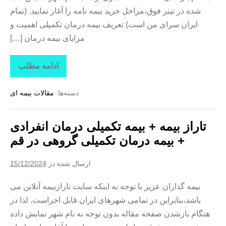
شده در تیتر فوق،مراحل خرید بیمه نامه را آغاز نمایید. (تمام
ایران سرای من است) تعریف بیمه درمان تکمیلی اهمیت و
مزایای بیمه درمان […]
ادامه مطلب
تاراز
بیمه
+
دسته‌ها:
مقالات بیمه ای
بیمه
تکمیلی
درمان
انفرادی
تاراز بیمه + بیمه تکمیلی درمان انفرادی
+
بیمه
+ بیمه درمان تکمیلی گروهی در قم
درمان
تکمیلی
گروهی
ارسال شده در
15/12/2024
در
قزوین
بیمه گذاران عزیز با توجه به اینکه سایت تارازبیمه آنلاین می
باشد،بنابراین در تمامی شهرهای ایران قابل اجراست. لذا در
هنگام بازشدن صفحه مقاله بدون توجه به نام شهر نمایش داده