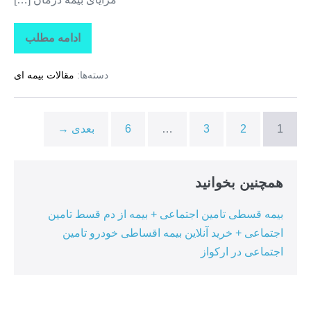
ادامه مطلب
تاراز
بیمه
+
دسته‌ها:
مقالات بیمه ای
بیمه
تکمیلی
درمان
انفرادی
+
1
2
3
…
6
بعدی →
بیمه
درمان
تکمیلی
گروهی
در
همچنین بخوانید
هرمزگان
بیمه قسطی تامین اجتماعی + بیمه از دم قسط تامین
اجتماعی + خرید آنلاین بیمه اقساطی خودرو تامین
اجتماعی در ارکواز