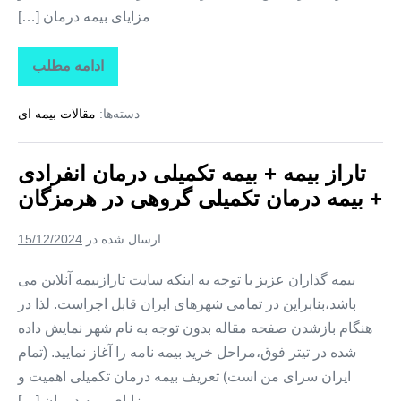
مزایای بیمه درمان […]
ادامه مطلب
تاراز
بیمه
+
دسته‌ها:
مقالات بیمه ای
بیمه
تکمیلی
درمان
انفرادی
تاراز بیمه + بیمه تکمیلی درمان انفرادی
+
بیمه
+ بیمه درمان تکمیلی گروهی در هرمزگان
درمان
تکمیلی
گروهی
ارسال شده در
15/12/2024
در
تهران
بیمه گذاران عزیز با توجه به اینکه سایت تارازبیمه آنلاین می
باشد،بنابراین در تمامی شهرهای ایران قابل اجراست. لذا در
هنگام بازشدن صفحه مقاله بدون توجه به نام شهر نمایش داده
شده در تیتر فوق،مراحل خرید بیمه نامه را آغاز نمایید. (تمام
ایران سرای من است) تعریف بیمه درمان تکمیلی اهمیت و
مزایای بیمه درمان […]