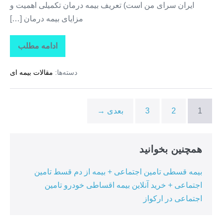
ایران سرای من است) تعریف بیمه درمان تکمیلی اهمیت و
مزایای بیمه درمان […]
ادامه مطلب
تاراز
بیمه
+
دسته‌ها:
مقالات بیمه ای
بیمه
تکمیلی
درمان
انفرادی
+
1
2
3
بعدی →
بیمه
درمان
تکمیلی
گروهی
در
همچنین بخوانید
هرمزگان
بیمه قسطی تامین اجتماعی + بیمه از دم قسط تامین
اجتماعی + خرید آنلاین بیمه اقساطی خودرو تامین
اجتماعی در ارکواز