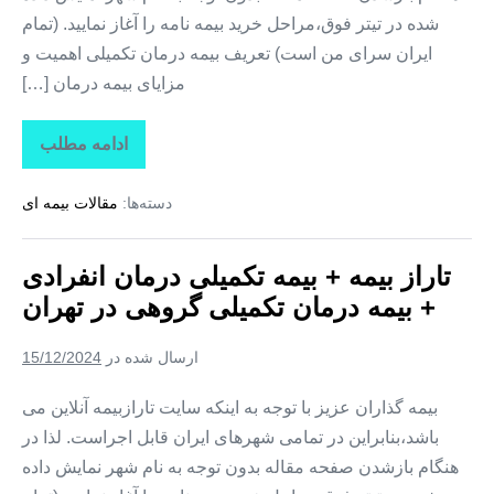
شده در تیتر فوق،مراحل خرید بیمه نامه را آغاز نمایید. (تمام
ایران سرای من است) تعریف بیمه درمان تکمیلی اهمیت و
مزایای بیمه درمان […]
ادامه مطلب
تاراز
بیمه
+
دسته‌ها:
مقالات بیمه ای
بیمه
تکمیلی
درمان
انفرادی
تاراز بیمه + بیمه تکمیلی درمان انفرادی
+
بیمه
+ بیمه درمان تکمیلی گروهی در تهران
درمان
تکمیلی
گروهی
ارسال شده در
15/12/2024
در
اردبیل
بیمه گذاران عزیز با توجه به اینکه سایت تارازبیمه آنلاین می
باشد،بنابراین در تمامی شهرهای ایران قابل اجراست. لذا در
هنگام بازشدن صفحه مقاله بدون توجه به نام شهر نمایش داده