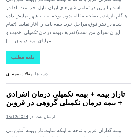
باشد،بنابراین در تمامی شهرهای ایران قابل اجراست. لذا در
هنگام بازشدن صفحه مقاله بدون توجه به نام شهر نمایش داده
شده در تیتر فوق،مراحل خرید بیمه نامه را آغاز نمایید. (تمام
ایران سرای من است) تعریف بیمه درمان تکمیلی اهمیت و
مزایای بیمه درمان […]
ادامه مطلب
تاراز
بیمه
+
دسته‌ها:
مقالات بیمه ای
بیمه
تکمیلی
درمان
انفرادی
تاراز بیمه + بیمه تکمیلی درمان انفرادی
+
بیمه
+ بیمه درمان تکمیلی گروهی در قزوین
درمان
تکمیلی
گروهی
ارسال شده در
15/12/2024
در
گلستان
بیمه گذاران عزیز با توجه به اینکه سایت تارازبیمه آنلاین می