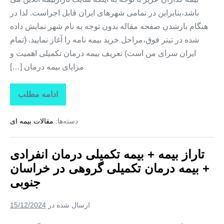
باشد،بنابراین در تمامی شهرهای ایران قابل اجراست. لذا در
هنگام بازشدن صفحه مقاله بدون توجه به نام شهر نمایش داده
شده در تیتر فوق،مراحل خرید بیمه نامه را آغاز نمایید. (تمام
ایران سرای من است) تعریف بیمه درمان تکمیلی اهمیت و
مزایای بیمه درمان […]
ادامه مطلب
تاراز
بیمه
+
دسته‌ها:
مقالات بیمه ای
بیمه
تکمیلی
درمان
انفرادی
تاراز بیمه + بیمه تکمیلی درمان انفرادی
+
بیمه
+ بیمه درمان تکمیلی گروهی در خراسان
درمان
تکمیلی
جنوبی
گروهی
در
البرز
ارسال شده در
15/12/2024