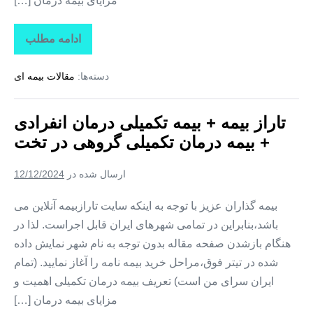
مزایای بیمه درمان […]
ادامه مطلب
تاراز
بیمه
+
دسته‌ها:
مقالات بیمه ای
بیمه
تکمیلی
درمان
انفرادی
تاراز بیمه + بیمه تکمیلی درمان انفرادی
+
بیمه
+ بیمه درمان تکمیلی گروهی در تخت
درمان
تکمیلی
گروهی
ارسال شده در
12/12/2024
در
کوهستک
بیمه گذاران عزیز با توجه به اینکه سایت تارازبیمه آنلاین می
باشد،بنابراین در تمامی شهرهای ایران قابل اجراست. لذا در
هنگام بازشدن صفحه مقاله بدون توجه به نام شهر نمایش داده
شده در تیتر فوق،مراحل خرید بیمه نامه را آغاز نمایید. (تمام
ایران سرای من است) تعریف بیمه درمان تکمیلی اهمیت و
مزایای بیمه درمان […]