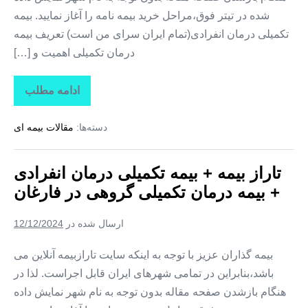
شده در تیتر فوق،مراحل خرید بیمه نامه را آغاز نمایید. بیمه
تکمیلی درمان انفرادی(تمام ایران سرای من است) تعریف بیمه
درمان تکمیلی اهمیت و […]
ادامه مطلب
تاراز
بیمه
+
دسته‌ها:
مقالات بیمه ای
بیمه
تکمیلی
درمان
انفرادی
تاراز بیمه + بیمه تکمیلی درمان انفرادی
+
بیمه
+ بیمه درمان تکمیلی گروهی در فارغان
درمان
تکمیلی
گروهی
ارسال شده در
12/12/2024
در
لیردف
بیمه گذاران عزیز با توجه به اینکه سایت تارازبیمه آنلاین می
باشد،بنابراین در تمامی شهرهای ایران قابل اجراست. لذا در
هنگام بازشدن صفحه مقاله بدون توجه به نام شهر نمایش داده