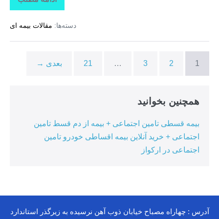
تاراز
بیمه
+
دسته‌ها:
مقالات بیمه ای
بیمه
تکمیلی
درمان
انفرادی
+
1
2
3
…
21
بعدی →
بیمه
درمان
تکمیلی
گروهی
درکوهیج
همچنین بخوانید
بیمه قسطی تامین اجتماعی + بیمه از دم قسط تامین
اجتماعی + خرید آنلاین بیمه اقساطی خودرو تامین
اجتماعی در ارکواز
آدرس : چهاراه مصباح خیابان ذوب آهن نرسیده به زیرگذر استاندارد