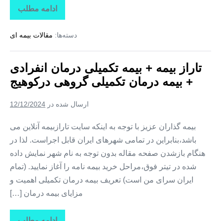
ادامه مطلب
تاراز
بیمه
+
دسته‌ها:
مقالات بیمه ای
بیمه
تکمیلی
درمان
انفرادی
تاراز بیمه + بیمه تکمیلی درمان انفرادی
+
بیمه
+ بیمه درمان تکمیلی گروهی درکوهیج
درمان
تکمیلی
گروهی
ارسال شده در
12/12/2024
در
کوشکنار
بیمه گذاران عزیز با توجه به اینکه سایت تارازبیمه آنلاین می
باشد،بنابراین در تمامی شهرهای ایران قابل اجراست. لذا در
هنگام بازشدن صفحه مقاله بدون توجه به نام شهر نمایش داده
شده در تیتر فوق،مراحل خرید بیمه نامه را آغاز نمایید. (تمام
ایران سرای من است) تعریف بیمه درمان تکمیلی اهمیت و
مزایای بیمه درمان […]
ادامه مطلب