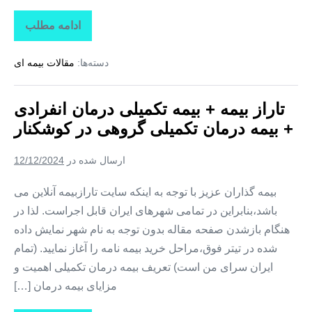
ادامه مطلب
تاراز
بیمه
+
دسته‌ها:
مقالات بیمه ای
بیمه
تکمیلی
درمان
انفرادی
تاراز بیمه + بیمه تکمیلی درمان انفرادی
+
بیمه
+ بیمه درمان تکمیلی گروهی در کوشکنار
درمان
تکمیلی
گروهی
ارسال شده در
12/12/2024
در
تخت
بیمه گذاران عزیز با توجه به اینکه سایت تارازبیمه آنلاین می
باشد،بنابراین در تمامی شهرهای ایران قابل اجراست. لذا در
هنگام بازشدن صفحه مقاله بدون توجه به نام شهر نمایش داده
شده در تیتر فوق،مراحل خرید بیمه نامه را آغاز نمایید. (تمام
ایران سرای من است) تعریف بیمه درمان تکمیلی اهمیت و
مزایای بیمه درمان […]