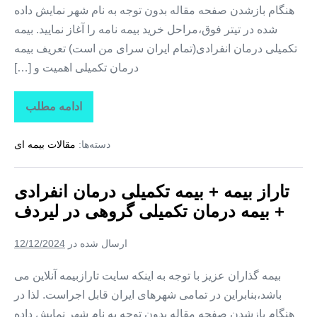
هنگام بازشدن صفحه مقاله بدون توجه به نام شهر نمایش داده
شده در تیتر فوق،مراحل خرید بیمه نامه را آغاز نمایید. بیمه
تکمیلی درمان انفرادی(تمام ایران سرای من است) تعریف بیمه
درمان تکمیلی اهمیت و […]
ادامه مطلب
تاراز
بیمه
+
دسته‌ها:
مقالات بیمه ای
بیمه
تکمیلی
درمان
انفرادی
تاراز بیمه + بیمه تکمیلی درمان انفرادی
+
بیمه
+ بیمه درمان تکمیلی گروهی در لیردف
درمان
تکمیلی
گروهی
ارسال شده در
12/12/2024
در
سردشت
بیمه گذاران عزیز با توجه به اینکه سایت تارازبیمه آنلاین می
باشد،بنابراین در تمامی شهرهای ایران قابل اجراست. لذا در
هنگام بازشدن صفحه مقاله بدون توجه به نام شهر نمایش داده