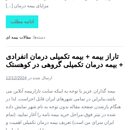
مزایای بیمه درمان […]
ادامه مطلب
تاراز
بیمه
+
دسته‌ها:
مقالات بیمه ای
بیمه
تکمیلی
درمان
انفرادی
تاراز بیمه + بیمه تکمیلی درمان انفرادی
+
بیمه
+ بیمه درمان تکمیلی گروهی در کوهستک
درمان
تکمیلی
گروهی
ارسال شده در
12/12/2024
در
لمزان
بیمه گذاران عزیز با توجه به اینکه سایت تارازبیمه آنلاین می
باشد،بنابراین در تمامی شهرهای ایران قابل اجراست. لذا در
هنگام بازشدن صفحه مقاله بدون توجه به نام شهر نمایش داده
شده در تیتر فوق،مراحل خرید بیمه نامه را آغاز نمایید. (تمام
ایران سرای من است) تعریف بیمه درمان تکمیلی اهمیت و