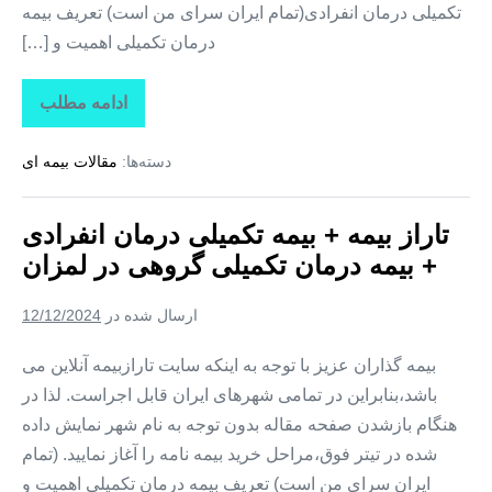
تکمیلی درمان انفرادی(تمام ایران سرای من است) تعریف بیمه
درمان تکمیلی اهمیت و […]
ادامه مطلب
تاراز
بیمه
+
دسته‌ها:
مقالات بیمه ای
بیمه
تکمیلی
درمان
انفرادی
تاراز بیمه + بیمه تکمیلی درمان انفرادی
+
بیمه
+ بیمه درمان تکمیلی گروهی در لمزان
درمان
تکمیلی
گروهی
ارسال شده در
12/12/2024
در
زیارتعلی
بیمه گذاران عزیز با توجه به اینکه سایت تارازبیمه آنلاین می
باشد،بنابراین در تمامی شهرهای ایران قابل اجراست. لذا در
هنگام بازشدن صفحه مقاله بدون توجه به نام شهر نمایش داده
شده در تیتر فوق،مراحل خرید بیمه نامه را آغاز نمایید. (تمام
ایران سرای من است) تعریف بیمه درمان تکمیلی اهمیت و