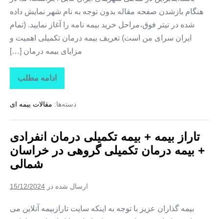
هنگام بازشدن صفحه مقاله بدون توجه به نام شهر نمایش داده
شده در تیتر فوق،مراحل خرید بیمه نامه را آغاز نمایید. (تمام
ایران سرای من است) تعریف بیمه درمان تکمیلی اهمیت و
مزایای بیمه درمان […]
ادامه مطلب
تاراز
بیمه
+
دسته‌ها:
مقالات بیمه ای
بیمه
تکمیلی
درمان
انفرادی
تاراز بیمه + بیمه تکمیلی درمان انفرادی
+
بیمه
+ بیمه درمان تکمیلی گروهی در خراسان
درمان
تکمیلی
شمالی
گروهی
در
خراسان
ارسال شده در
15/12/2024
جنوبی
بیمه گذاران عزیز با توجه به اینکه سایت تارازبیمه آنلاین می