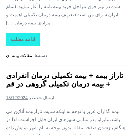
شده در تیتر فوق،مراحل خرید بیمه نامه را آغاز نمایید. (تمام
ایران سرای من است) تعریف بیمه درمان تکمیلی اهمیت و
مزایای بیمه درمان […]
ادامه مطلب
تاراز
بیمه
+
دسته‌ها:
مقالات بیمه ای
بیمه
تکمیلی
درمان
انفرادی
تاراز بیمه + بیمه تکمیلی درمان انفرادی
+
بیمه
+ بیمه درمان تکمیلی گروهی در قم
درمان
تکمیلی
گروهی
ارسال شده در
15/12/2024
در
قزوین
بیمه گذاران عزیز با توجه به اینکه سایت تارازبیمه آنلاین می
باشد،بنابراین در تمامی شهرهای ایران قابل اجراست. لذا در
هنگام بازشدن صفحه مقاله بدون توجه به نام شهر نمایش داده