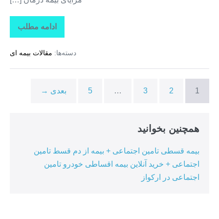
ادامه مطلب
تاراز
بیمه
+
دسته‌ها:
مقالات بیمه ای
بیمه
تکمیلی
درمان
انفرادی
+
1
2
3
…
5
بعدی →
بیمه
درمان
تکمیلی
گروهی
در
همچنین بخوانید
هرمزگان
بیمه قسطی تامین اجتماعی + بیمه از دم قسط تامین
اجتماعی + خرید آنلاین بیمه اقساطی خودرو تامین
اجتماعی در ارکواز