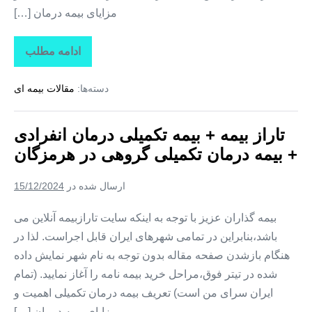
مزایای بیمه درمان […]
ادامه مطلب
تاراز
بیمه
+
دسته‌ها:
مقالات بیمه ای
بیمه
تکمیلی
درمان
انفرادی
تاراز بیمه + بیمه تکمیلی درمان انفرادی
+
بیمه
+ بیمه درمان تکمیلی گروهی در هرمزگان
درمان
تکمیلی
گروهی
ارسال شده در
15/12/2024
در
تهران
بیمه گذاران عزیز با توجه به اینکه سایت تارازبیمه آنلاین می
باشد،بنابراین در تمامی شهرهای ایران قابل اجراست. لذا در
هنگام بازشدن صفحه مقاله بدون توجه به نام شهر نمایش داده
شده در تیتر فوق،مراحل خرید بیمه نامه را آغاز نمایید. (تمام
ایران سرای من است) تعریف بیمه درمان تکمیلی اهمیت و
مزایای بیمه درمان […]