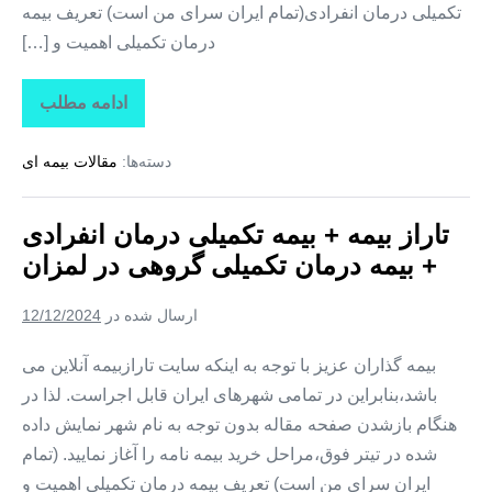
تکمیلی درمان انفرادی(تمام ایران سرای من است) تعریف بیمه
درمان تکمیلی اهمیت و […]
ادامه مطلب
تاراز
بیمه
+
دسته‌ها:
مقالات بیمه ای
بیمه
تکمیلی
درمان
انفرادی
تاراز بیمه + بیمه تکمیلی درمان انفرادی
+
بیمه
+ بیمه درمان تکمیلی گروهی در لمزان
درمان
تکمیلی
گروهی
ارسال شده در
12/12/2024
در
زیارتعلی
بیمه گذاران عزیز با توجه به اینکه سایت تارازبیمه آنلاین می
باشد،بنابراین در تمامی شهرهای ایران قابل اجراست. لذا در
هنگام بازشدن صفحه مقاله بدون توجه به نام شهر نمایش داده
شده در تیتر فوق،مراحل خرید بیمه نامه را آغاز نمایید. (تمام
ایران سرای من است) تعریف بیمه درمان تکمیلی اهمیت و