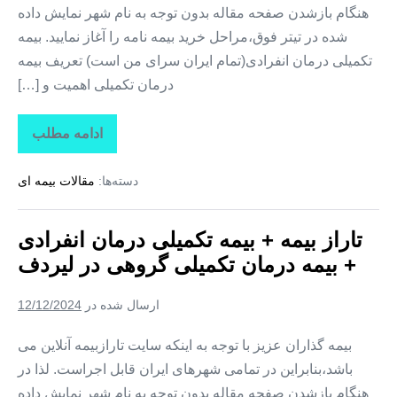
هنگام بازشدن صفحه مقاله بدون توجه به نام شهر نمایش داده
شده در تیتر فوق،مراحل خرید بیمه نامه را آغاز نمایید. بیمه
تکمیلی درمان انفرادی(تمام ایران سرای من است) تعریف بیمه
درمان تکمیلی اهمیت و […]
ادامه مطلب
تاراز
بیمه
+
دسته‌ها:
مقالات بیمه ای
بیمه
تکمیلی
درمان
انفرادی
تاراز بیمه + بیمه تکمیلی درمان انفرادی
+
بیمه
+ بیمه درمان تکمیلی گروهی در لیردف
درمان
تکمیلی
گروهی
ارسال شده در
12/12/2024
در
سردشت
بیمه گذاران عزیز با توجه به اینکه سایت تارازبیمه آنلاین می
باشد،بنابراین در تمامی شهرهای ایران قابل اجراست. لذا در
هنگام بازشدن صفحه مقاله بدون توجه به نام شهر نمایش داده