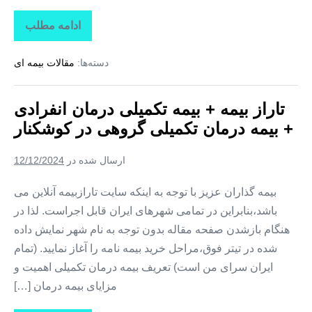
ادامه مطلب
تاراز
بیمه
+
دسته‌ها:
مقالات بیمه ای
بیمه
تکمیلی
درمان
انفرادی
تاراز بیمه + بیمه تکمیلی درمان انفرادی
+
بیمه
+ بیمه درمان تکمیلی گروهی در کوشکنار
درمان
تکمیلی
گروهی
ارسال شده در
12/12/2024
در
تخت
بیمه گذاران عزیز با توجه به اینکه سایت تارازبیمه آنلاین می
باشد،بنابراین در تمامی شهرهای ایران قابل اجراست. لذا در
هنگام بازشدن صفحه مقاله بدون توجه به نام شهر نمایش داده
شده در تیتر فوق،مراحل خرید بیمه نامه را آغاز نمایید. (تمام
ایران سرای من است) تعریف بیمه درمان تکمیلی اهمیت و
مزایای بیمه درمان […]