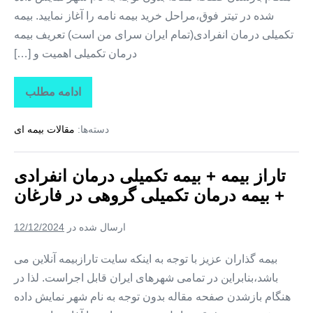
شده در تیتر فوق،مراحل خرید بیمه نامه را آغاز نمایید. بیمه
تکمیلی درمان انفرادی(تمام ایران سرای من است) تعریف بیمه
درمان تکمیلی اهمیت و […]
ادامه مطلب
تاراز
بیمه
+
دسته‌ها:
مقالات بیمه ای
بیمه
تکمیلی
درمان
انفرادی
تاراز بیمه + بیمه تکمیلی درمان انفرادی
+
بیمه
+ بیمه درمان تکمیلی گروهی در فارغان
درمان
تکمیلی
گروهی
ارسال شده در
12/12/2024
در
لیردف
بیمه گذاران عزیز با توجه به اینکه سایت تارازبیمه آنلاین می
باشد،بنابراین در تمامی شهرهای ایران قابل اجراست. لذا در
هنگام بازشدن صفحه مقاله بدون توجه به نام شهر نمایش داده