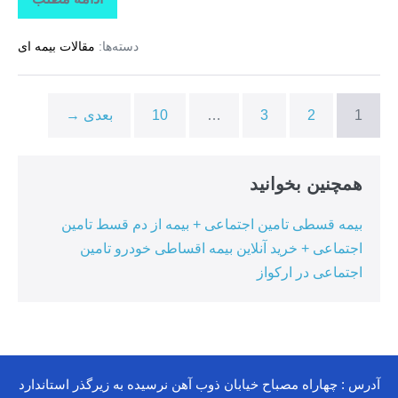
تاراز
بیمه
+
دسته‌ها:
مقالات بیمه ای
بیمه
تکمیلی
درمان
انفرادی
+
1
2
3
…
10
بعدی →
بیمه
درمان
تکمیلی
گروهی
درکوهیج
همچنین بخوانید
بیمه قسطی تامین اجتماعی + بیمه از دم قسط تامین
اجتماعی + خرید آنلاین بیمه اقساطی خودرو تامین
اجتماعی در ارکواز
آدرس : چهاراه مصباح خیابان ذوب آهن نرسیده به زیرگذر استاندارد