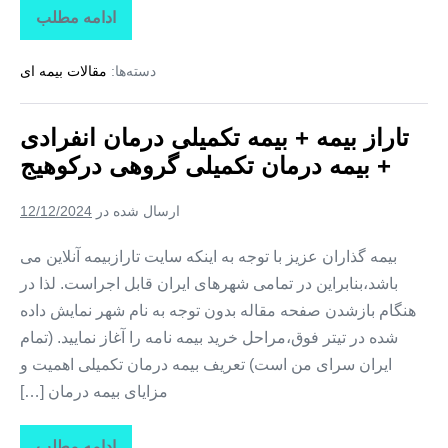
ادامه مطلب
تاراز
بیمه
+
دسته‌ها:
مقالات بیمه ای
بیمه
تکمیلی
درمان
انفرادی
تاراز بیمه + بیمه تکمیلی درمان انفرادی
+
بیمه
+ بیمه درمان تکمیلی گروهی درکوهیج
درمان
تکمیلی
گروهی
ارسال شده در
12/12/2024
در
کوشکنار
بیمه گذاران عزیز با توجه به اینکه سایت تارازبیمه آنلاین می
باشد،بنابراین در تمامی شهرهای ایران قابل اجراست. لذا در
هنگام بازشدن صفحه مقاله بدون توجه به نام شهر نمایش داده
شده در تیتر فوق،مراحل خرید بیمه نامه را آغاز نمایید. (تمام
ایران سرای من است) تعریف بیمه درمان تکمیلی اهمیت و
مزایای بیمه درمان […]
ادامه مطلب