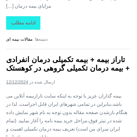
مزایای بیمه درمان […]
ادامه مطلب
تاراز
بیمه
+
دسته‌ها:
مقالات بیمه ای
بیمه
تکمیلی
درمان
انفرادی
تاراز بیمه + بیمه تکمیلی درمان انفرادی
+
بیمه
+ بیمه درمان تکمیلی گروهی در کوهستک
درمان
تکمیلی
گروهی
ارسال شده در
12/12/2024
در
لمزان
بیمه گذاران عزیز با توجه به اینکه سایت تارازبیمه آنلاین می
باشد،بنابراین در تمامی شهرهای ایران قابل اجراست. لذا در
هنگام بازشدن صفحه مقاله بدون توجه به نام شهر نمایش داده
شده در تیتر فوق،مراحل خرید بیمه نامه را آغاز نمایید. (تمام
ایران سرای من است) تعریف بیمه درمان تکمیلی اهمیت و