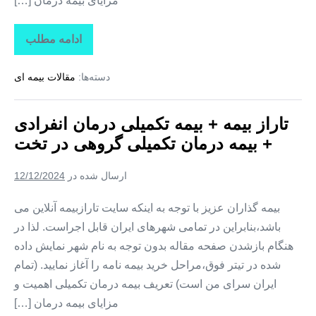
مزایای بیمه درمان […]
ادامه مطلب
تاراز
بیمه
+
دسته‌ها:
مقالات بیمه ای
بیمه
تکمیلی
درمان
انفرادی
تاراز بیمه + بیمه تکمیلی درمان انفرادی
+
بیمه
+ بیمه درمان تکمیلی گروهی در تخت
درمان
تکمیلی
گروهی
ارسال شده در
12/12/2024
در
کوهستک
بیمه گذاران عزیز با توجه به اینکه سایت تارازبیمه آنلاین می
باشد،بنابراین در تمامی شهرهای ایران قابل اجراست. لذا در
هنگام بازشدن صفحه مقاله بدون توجه به نام شهر نمایش داده
شده در تیتر فوق،مراحل خرید بیمه نامه را آغاز نمایید. (تمام
ایران سرای من است) تعریف بیمه درمان تکمیلی اهمیت و
مزایای بیمه درمان […]