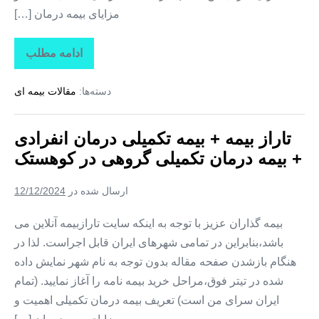
مزایای بیمه درمان […]
ادامه مطلب
تاراز
بیمه
+
دسته‌ها:
مقالات بیمه ای
بیمه
تکمیلی
درمان
انفرادی
تاراز بیمه + بیمه تکمیلی درمان انفرادی
+
بیمه
+ بیمه درمان تکمیلی گروهی در کوهستک
درمان
تکمیلی
گروهی
ارسال شده در
12/12/2024
در
لمزان
بیمه گذاران عزیز با توجه به اینکه سایت تارازبیمه آنلاین می
باشد،بنابراین در تمامی شهرهای ایران قابل اجراست. لذا در
هنگام بازشدن صفحه مقاله بدون توجه به نام شهر نمایش داده
شده در تیتر فوق،مراحل خرید بیمه نامه را آغاز نمایید. (تمام
ایران سرای من است) تعریف بیمه درمان تکمیلی اهمیت و