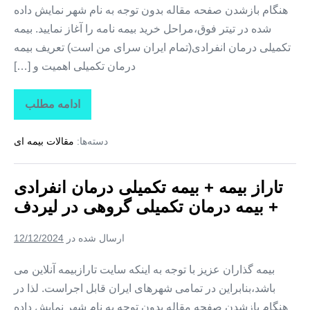
هنگام بازشدن صفحه مقاله بدون توجه به نام شهر نمایش داده
شده در تیتر فوق،مراحل خرید بیمه نامه را آغاز نمایید. بیمه
تکمیلی درمان انفرادی(تمام ایران سرای من است) تعریف بیمه
درمان تکمیلی اهمیت و […]
ادامه مطلب
تاراز
بیمه
+
دسته‌ها:
مقالات بیمه ای
بیمه
تکمیلی
درمان
انفرادی
تاراز بیمه + بیمه تکمیلی درمان انفرادی
+
بیمه
+ بیمه درمان تکمیلی گروهی در لیردف
درمان
تکمیلی
گروهی
ارسال شده در
12/12/2024
در
سردشت
بیمه گذاران عزیز با توجه به اینکه سایت تارازبیمه آنلاین می
باشد،بنابراین در تمامی شهرهای ایران قابل اجراست. لذا در
هنگام بازشدن صفحه مقاله بدون توجه به نام شهر نمایش داده