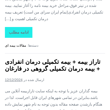
شده در تیتر فوق،مراحل خرید بیمه نامه را آغاز نمایید. بیمه
تکمیلی درمان انفرادی(تمام ایران سرای من است) تعریف بیمه
درمان تکمیلی اهمیت و […]
ادامه مطلب
تاراز
بیمه
+
دسته‌ها:
مقالات بیمه ای
بیمه
تکمیلی
درمان
انفرادی
تاراز بیمه + بیمه تکمیلی درمان انفرادی
+
بیمه
+ بیمه درمان تکمیلی گروهی در فارغان
درمان
تکمیلی
گروهی
ارسال شده در
12/12/2024
در
لیردف
بیمه گذاران عزیز با توجه به اینکه سایت تارازبیمه آنلاین می
باشد،بنابراین در تمامی شهرهای ایران قابل اجراست. لذا در
هنگام بازشدن صفحه مقاله بدون توجه به نام شهر نمایش داده