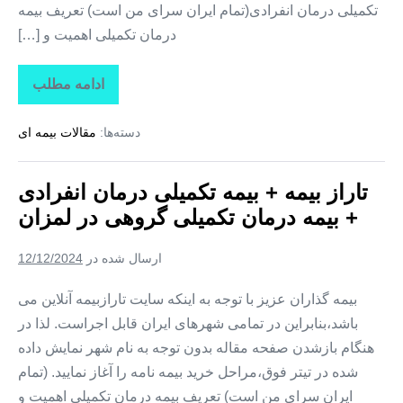
تکمیلی درمان انفرادی(تمام ایران سرای من است) تعریف بیمه
درمان تکمیلی اهمیت و […]
ادامه مطلب
تاراز
بیمه
+
دسته‌ها:
مقالات بیمه ای
بیمه
تکمیلی
درمان
انفرادی
تاراز بیمه + بیمه تکمیلی درمان انفرادی
+
بیمه
+ بیمه درمان تکمیلی گروهی در لمزان
درمان
تکمیلی
گروهی
ارسال شده در
12/12/2024
در
زیارتعلی
بیمه گذاران عزیز با توجه به اینکه سایت تارازبیمه آنلاین می
باشد،بنابراین در تمامی شهرهای ایران قابل اجراست. لذا در
هنگام بازشدن صفحه مقاله بدون توجه به نام شهر نمایش داده
شده در تیتر فوق،مراحل خرید بیمه نامه را آغاز نمایید. (تمام
ایران سرای من است) تعریف بیمه درمان تکمیلی اهمیت و