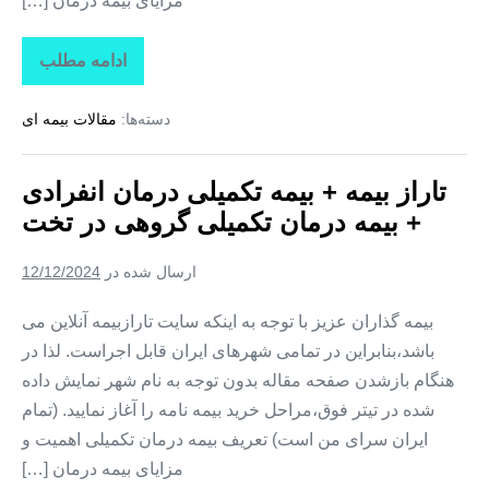
مزایای بیمه درمان […]
ادامه مطلب
تاراز
بیمه
+
دسته‌ها:
مقالات بیمه ای
بیمه
تکمیلی
درمان
انفرادی
تاراز بیمه + بیمه تکمیلی درمان انفرادی
+
بیمه
+ بیمه درمان تکمیلی گروهی در تخت
درمان
تکمیلی
گروهی
ارسال شده در
12/12/2024
در
کوهستک
بیمه گذاران عزیز با توجه به اینکه سایت تارازبیمه آنلاین می
باشد،بنابراین در تمامی شهرهای ایران قابل اجراست. لذا در
هنگام بازشدن صفحه مقاله بدون توجه به نام شهر نمایش داده
شده در تیتر فوق،مراحل خرید بیمه نامه را آغاز نمایید. (تمام
ایران سرای من است) تعریف بیمه درمان تکمیلی اهمیت و
مزایای بیمه درمان […]