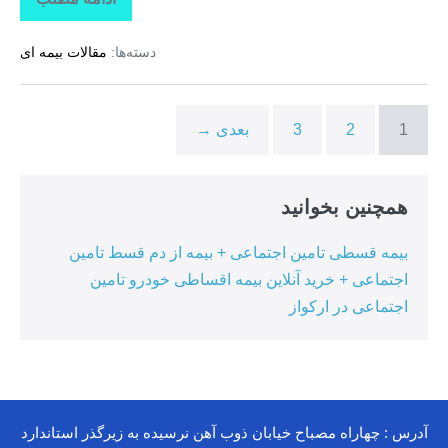
تاراز
بیمه
+
دسته‌ها:
مقالات بیمه ای
بیمه
تکمیلی
درمان
انفرادی
+
1
2
3
بعدی →
بیمه
درمان
تکمیلی
گروهی
درکوهیج
همچنین بخوانید
بیمه قسطی تامین اجتماعی + بیمه از دم قسط تامین
اجتماعی + خرید آنلاین بیمه اقساطی خودرو تامین
اجتماعی در ارکواز
آدرس : چهاراه مصباح خیابان ذوب آهن نرسیده به زیرگذر استاندارد