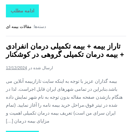
ادامه مطلب
تاراز
بیمه
+
دسته‌ها:
مقالات بیمه ای
بیمه
تکمیلی
درمان
انفرادی
تاراز بیمه + بیمه تکمیلی درمان انفرادی
+
بیمه
+ بیمه درمان تکمیلی گروهی در کوشکنار
درمان
تکمیلی
گروهی
ارسال شده در
12/12/2024
در
تخت
بیمه گذاران عزیز با توجه به اینکه سایت تارازبیمه آنلاین می
باشد،بنابراین در تمامی شهرهای ایران قابل اجراست. لذا در
هنگام بازشدن صفحه مقاله بدون توجه به نام شهر نمایش داده
شده در تیتر فوق،مراحل خرید بیمه نامه را آغاز نمایید. (تمام
ایران سرای من است) تعریف بیمه درمان تکمیلی اهمیت و
مزایای بیمه درمان […]