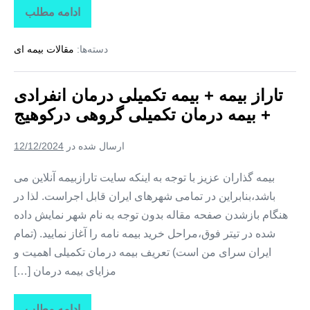
ادامه مطلب
تاراز
بیمه
+
دسته‌ها:
مقالات بیمه ای
بیمه
تکمیلی
درمان
انفرادی
تاراز بیمه + بیمه تکمیلی درمان انفرادی
+
بیمه
+ بیمه درمان تکمیلی گروهی درکوهیج
درمان
تکمیلی
گروهی
ارسال شده در
12/12/2024
در
کوشکنار
بیمه گذاران عزیز با توجه به اینکه سایت تارازبیمه آنلاین می
باشد،بنابراین در تمامی شهرهای ایران قابل اجراست. لذا در
هنگام بازشدن صفحه مقاله بدون توجه به نام شهر نمایش داده
شده در تیتر فوق،مراحل خرید بیمه نامه را آغاز نمایید. (تمام
ایران سرای من است) تعریف بیمه درمان تکمیلی اهمیت و
مزایای بیمه درمان […]
ادامه مطلب