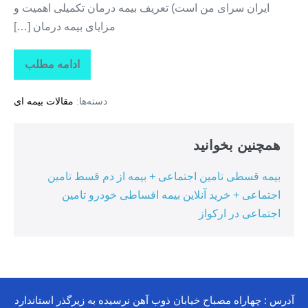
ایران سرای من است) تعریف بیمه درمان تکمیلی اهمیت و
مزایای بیمه درمان […]
ادامه مطلب
تاراز
بیمه
+
دسته‌ها:
مقالات بیمه ای
بیمه
تکمیلی
درمان
انفرادی
همچنین بخوانید
+
بیمه
درمان
بیمه قسطی تامین اجتماعی + بیمه از دم قسط تامین
تکمیلی
گروهی
اجتماعی + خرید آنلاین بیمه اقساطی خودرو تامین
در
مأمونیه
اجتماعی در ارکواز
آدرس : چهاراه مصباح خیابان ذوب آهن نرسیده به زیرگذر استاندارد