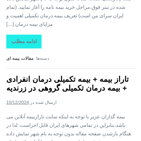
شده در تیتر فوق،مراحل خرید بیمه نامه را آغاز نمایید. (تمام
ایران سرای من است) تعریف بیمه درمان تکمیلی اهمیت و
مزایای بیمه درمان […]
ادامه مطلب
تاراز
بیمه
+
دسته‌ها:
مقالات بیمه ای
بیمه
تکمیلی
درمان
انفرادی
تاراز بیمه + بیمه تکمیلی درمان انفرادی
+
بیمه
+ بیمه درمان تکمیلی گروهی در زرندیه
درمان
تکمیلی
گروهی
ارسال شده در
10/12/2024
در
تفرش
بیمه گذاران عزیز با توجه به اینکه سایت تارازبیمه آنلاین می
باشد،بنابراین در تمامی شهرهای ایران قابل اجراست. لذا در
هنگام بازشدن صفحه مقاله بدون توجه به نام شهر نمایش داده