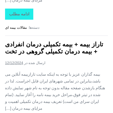
مزایای بیمه درمان […]
ادامه مطلب
تاراز
بیمه
+
دسته‌ها:
مقالات بیمه ای
بیمه
تکمیلی
درمان
انفرادی
تاراز بیمه + بیمه تکمیلی درمان انفرادی
+
بیمه
+ بیمه درمان تکمیلی گروهی در تخت
درمان
تکمیلی
گروهی
ارسال شده در
12/12/2024
در
کوهستک
بیمه گذاران عزیز با توجه به اینکه سایت تارازبیمه آنلاین می
باشد،بنابراین در تمامی شهرهای ایران قابل اجراست. لذا در
هنگام بازشدن صفحه مقاله بدون توجه به نام شهر نمایش داده
شده در تیتر فوق،مراحل خرید بیمه نامه را آغاز نمایید. (تمام
ایران سرای من است) تعریف بیمه درمان تکمیلی اهمیت و
مزایای بیمه درمان […]