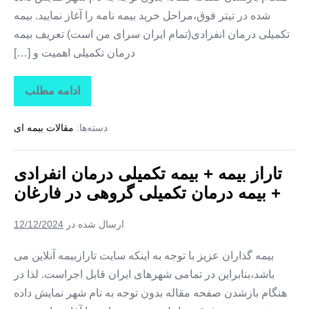
شده در تیتر فوق،مراحل خرید بیمه نامه را آغاز نمایید. بیمه
تکمیلی درمان انفرادی(تمام ایران سرای من است) تعریف بیمه
درمان تکمیلی اهمیت و […]
ادامه مطلب
تاراز
بیمه
+
دسته‌ها:
مقالات بیمه ای
بیمه
تکمیلی
درمان
انفرادی
تاراز بیمه + بیمه تکمیلی درمان انفرادی
+
بیمه
+ بیمه درمان تکمیلی گروهی در فارغان
درمان
تکمیلی
گروهی
ارسال شده در
12/12/2024
در
لیردف
بیمه گذاران عزیز با توجه به اینکه سایت تارازبیمه آنلاین می
باشد،بنابراین در تمامی شهرهای ایران قابل اجراست. لذا در
هنگام بازشدن صفحه مقاله بدون توجه به نام شهر نمایش داده