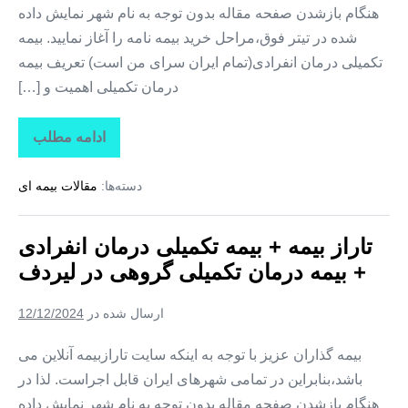
هنگام بازشدن صفحه مقاله بدون توجه به نام شهر نمایش داده
شده در تیتر فوق،مراحل خرید بیمه نامه را آغاز نمایید. بیمه
تکمیلی درمان انفرادی(تمام ایران سرای من است) تعریف بیمه
درمان تکمیلی اهمیت و […]
ادامه مطلب
تاراز
بیمه
+
دسته‌ها:
مقالات بیمه ای
بیمه
تکمیلی
درمان
انفرادی
تاراز بیمه + بیمه تکمیلی درمان انفرادی
+
بیمه
+ بیمه درمان تکمیلی گروهی در لیردف
درمان
تکمیلی
گروهی
ارسال شده در
12/12/2024
در
سردشت
بیمه گذاران عزیز با توجه به اینکه سایت تارازبیمه آنلاین می
باشد،بنابراین در تمامی شهرهای ایران قابل اجراست. لذا در
هنگام بازشدن صفحه مقاله بدون توجه به نام شهر نمایش داده