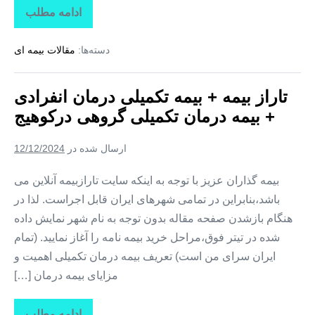
ادامه مطلب
تاراز
بیمه
+
دسته‌ها:
مقالات بیمه ای
بیمه
تکمیلی
درمان
انفرادی
تاراز بیمه + بیمه تکمیلی درمان انفرادی
+
بیمه
+ بیمه درمان تکمیلی گروهی درکوهیج
درمان
تکمیلی
گروهی
ارسال شده در
12/12/2024
در
کوشکنار
بیمه گذاران عزیز با توجه به اینکه سایت تارازبیمه آنلاین می
باشد،بنابراین در تمامی شهرهای ایران قابل اجراست. لذا در
هنگام بازشدن صفحه مقاله بدون توجه به نام شهر نمایش داده
شده در تیتر فوق،مراحل خرید بیمه نامه را آغاز نمایید. (تمام
ایران سرای من است) تعریف بیمه درمان تکمیلی اهمیت و
مزایای بیمه درمان […]
ادامه مطلب