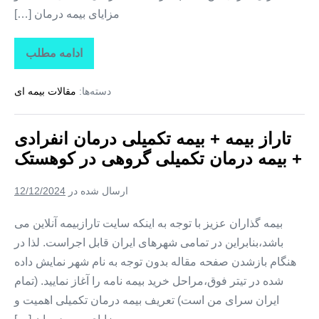
مزایای بیمه درمان […]
ادامه مطلب
تاراز
بیمه
+
دسته‌ها:
مقالات بیمه ای
بیمه
تکمیلی
درمان
انفرادی
تاراز بیمه + بیمه تکمیلی درمان انفرادی
+
بیمه
+ بیمه درمان تکمیلی گروهی در کوهستک
درمان
تکمیلی
گروهی
ارسال شده در
12/12/2024
در
لمزان
بیمه گذاران عزیز با توجه به اینکه سایت تارازبیمه آنلاین می
باشد،بنابراین در تمامی شهرهای ایران قابل اجراست. لذا در
هنگام بازشدن صفحه مقاله بدون توجه به نام شهر نمایش داده
شده در تیتر فوق،مراحل خرید بیمه نامه را آغاز نمایید. (تمام
ایران سرای من است) تعریف بیمه درمان تکمیلی اهمیت و