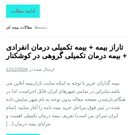
ادامه مطلب
تاراز
بیمه
+
دسته‌ها:
مقالات بیمه ای
بیمه
تکمیلی
درمان
انفرادی
تاراز بیمه + بیمه تکمیلی درمان انفرادی
+
بیمه
+ بیمه درمان تکمیلی گروهی در کوشکنار
درمان
تکمیلی
گروهی
ارسال شده در
12/12/2024
در
تخت
بیمه گذاران عزیز با توجه به اینکه سایت تارازبیمه آنلاین می
باشد،بنابراین در تمامی شهرهای ایران قابل اجراست. لذا در
هنگام بازشدن صفحه مقاله بدون توجه به نام شهر نمایش داده
شده در تیتر فوق،مراحل خرید بیمه نامه را آغاز نمایید. (تمام
ایران سرای من است) تعریف بیمه درمان تکمیلی اهمیت و
مزایای بیمه درمان […]