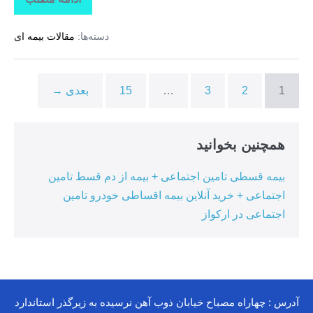
تاراز
بیمه
+
دسته‌ها:
مقالات بیمه ای
بیمه
تکمیلی
درمان
انفرادی
+
1
2
3
…
15
بعدی →
بیمه
درمان
تکمیلی
گروهی
درکوهیج
همچنین بخوانید
بیمه قسطی تامین اجتماعی + بیمه از دم قسط تامین
اجتماعی + خرید آنلاین بیمه اقساطی خودرو تامین
اجتماعی در ارکواز
آدرس : چهاراه مصباح خیابان ذوب آهن نرسیده به زیرگذر استاندارد