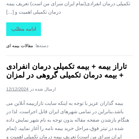
تکمیلی درمان انفرادی(تمام ایران سرای من است) تعریف بیمه
درمان تکمیلی اهمیت و […]
ادامه مطلب
تاراز
بیمه
+
دسته‌ها:
مقالات بیمه ای
بیمه
تکمیلی
درمان
انفرادی
تاراز بیمه + بیمه تکمیلی درمان انفرادی
+
بیمه
+ بیمه درمان تکمیلی گروهی در لمزان
درمان
تکمیلی
گروهی
ارسال شده در
12/12/2024
در
زیارتعلی
بیمه گذاران عزیز با توجه به اینکه سایت تارازبیمه آنلاین می
باشد،بنابراین در تمامی شهرهای ایران قابل اجراست. لذا در
هنگام بازشدن صفحه مقاله بدون توجه به نام شهر نمایش داده
شده در تیتر فوق،مراحل خرید بیمه نامه را آغاز نمایید. (تمام
ایران سرای من است) تعریف بیمه درمان تکمیلی اهمیت و