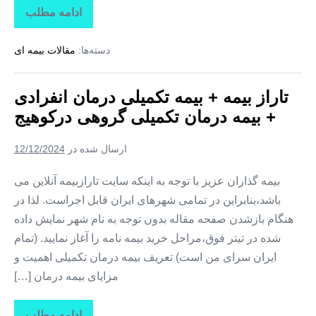
ادامه مطلب
تاراز
بیمه
+
دسته‌ها:
مقالات بیمه ای
بیمه
تکمیلی
درمان
انفرادی
تاراز بیمه + بیمه تکمیلی درمان انفرادی
+
بیمه
+ بیمه درمان تکمیلی گروهی درکوهیج
درمان
تکمیلی
گروهی
ارسال شده در
12/12/2024
در
کوشکنار
بیمه گذاران عزیز با توجه به اینکه سایت تارازبیمه آنلاین می
باشد،بنابراین در تمامی شهرهای ایران قابل اجراست. لذا در
هنگام بازشدن صفحه مقاله بدون توجه به نام شهر نمایش داده
شده در تیتر فوق،مراحل خرید بیمه نامه را آغاز نمایید. (تمام
ایران سرای من است) تعریف بیمه درمان تکمیلی اهمیت و
مزایای بیمه درمان […]
ادامه مطلب