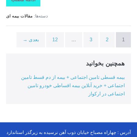
تاراز
بیمه
+
دسته‌ها:
مقالات بیمه ای
بیمه
تکمیلی
درمان
انفرادی
+
1
2
3
…
12
بعدی →
بیمه
درمان
تکمیلی
گروهی
درکوهیج
همچنین بخوانید
بیمه قسطی تامین اجتماعی + بیمه از دم قسط تامین
اجتماعی + خرید آنلاین بیمه اقساطی خودرو تامین
اجتماعی در ارکواز
آدرس : چهاراه مصباح خیابان ذوب آهن نرسیده به زیرگذر استاندارد