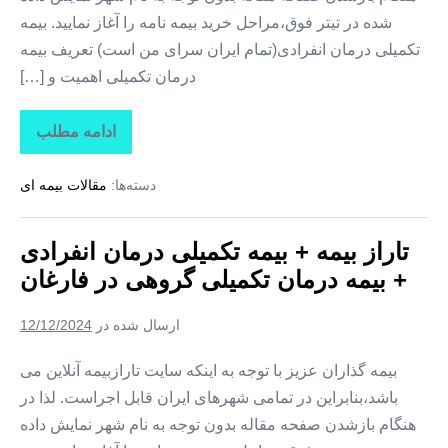
شده در تیتر فوق،مراحل خرید بیمه نامه را آغاز نمایید. بیمه
تکمیلی درمان انفرادی(تمام ایران سرای من است) تعریف بیمه
درمان تکمیلی اهمیت و […]
ادامه مطلب
تاراز
بیمه
+
دسته‌ها:
مقالات بیمه ای
بیمه
تکمیلی
درمان
انفرادی
تاراز بیمه + بیمه تکمیلی درمان انفرادی
+
بیمه
+ بیمه درمان تکمیلی گروهی در فارغان
درمان
تکمیلی
گروهی
ارسال شده در
12/12/2024
در
لیردف
بیمه گذاران عزیز با توجه به اینکه سایت تارازبیمه آنلاین می
باشد،بنابراین در تمامی شهرهای ایران قابل اجراست. لذا در
هنگام بازشدن صفحه مقاله بدون توجه به نام شهر نمایش داده