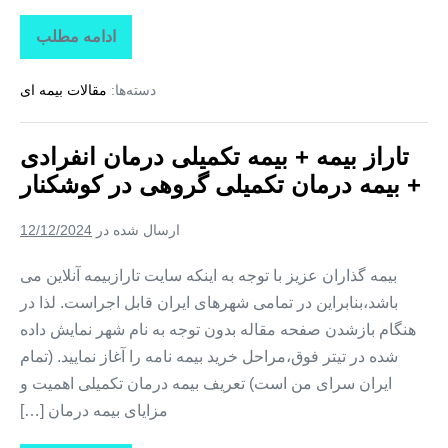
ادامه مطلب
تاراز
بیمه
+
دسته‌ها:
مقالات بیمه ای
بیمه
تکمیلی
درمان
انفرادی
تاراز بیمه + بیمه تکمیلی درمان انفرادی
+
بیمه
+ بیمه درمان تکمیلی گروهی در کوشکنار
درمان
تکمیلی
گروهی
ارسال شده در
12/12/2024
در
تخت
بیمه گذاران عزیز با توجه به اینکه سایت تارازبیمه آنلاین می
باشد،بنابراین در تمامی شهرهای ایران قابل اجراست. لذا در
هنگام بازشدن صفحه مقاله بدون توجه به نام شهر نمایش داده
شده در تیتر فوق،مراحل خرید بیمه نامه را آغاز نمایید. (تمام
ایران سرای من است) تعریف بیمه درمان تکمیلی اهمیت و
مزایای بیمه درمان […]