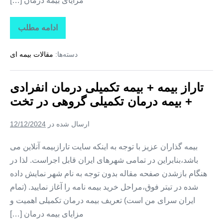
مزایای بیمه درمان […]
ادامه مطلب
تاراز
بیمه
+
دسته‌ها:
مقالات بیمه ای
بیمه
تکمیلی
درمان
انفرادی
تاراز بیمه + بیمه تکمیلی درمان انفرادی
+
بیمه
+ بیمه درمان تکمیلی گروهی در تخت
درمان
تکمیلی
گروهی
ارسال شده در
12/12/2024
در
کوهستک
بیمه گذاران عزیز با توجه به اینکه سایت تارازبیمه آنلاین می
باشد،بنابراین در تمامی شهرهای ایران قابل اجراست. لذا در
هنگام بازشدن صفحه مقاله بدون توجه به نام شهر نمایش داده
شده در تیتر فوق،مراحل خرید بیمه نامه را آغاز نمایید. (تمام
ایران سرای من است) تعریف بیمه درمان تکمیلی اهمیت و
مزایای بیمه درمان […]