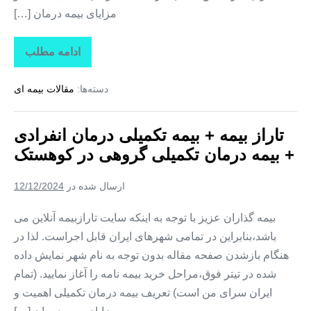
مزایای بیمه درمان […]
ادامه مطلب
تاراز
بیمه
+
دسته‌ها:
مقالات بیمه ای
بیمه
تکمیلی
درمان
انفرادی
تاراز بیمه + بیمه تکمیلی درمان انفرادی
+
بیمه
+ بیمه درمان تکمیلی گروهی در کوهستک
درمان
تکمیلی
گروهی
ارسال شده در
12/12/2024
در
لمزان
بیمه گذاران عزیز با توجه به اینکه سایت تارازبیمه آنلاین می
باشد،بنابراین در تمامی شهرهای ایران قابل اجراست. لذا در
هنگام بازشدن صفحه مقاله بدون توجه به نام شهر نمایش داده
شده در تیتر فوق،مراحل خرید بیمه نامه را آغاز نمایید. (تمام
ایران سرای من است) تعریف بیمه درمان تکمیلی اهمیت و