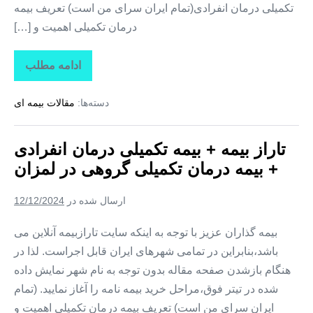
تکمیلی درمان انفرادی(تمام ایران سرای من است) تعریف بیمه
درمان تکمیلی اهمیت و […]
ادامه مطلب
تاراز
بیمه
+
دسته‌ها:
مقالات بیمه ای
بیمه
تکمیلی
درمان
انفرادی
تاراز بیمه + بیمه تکمیلی درمان انفرادی
+
بیمه
+ بیمه درمان تکمیلی گروهی در لمزان
درمان
تکمیلی
گروهی
ارسال شده در
12/12/2024
در
زیارتعلی
بیمه گذاران عزیز با توجه به اینکه سایت تارازبیمه آنلاین می
باشد،بنابراین در تمامی شهرهای ایران قابل اجراست. لذا در
هنگام بازشدن صفحه مقاله بدون توجه به نام شهر نمایش داده
شده در تیتر فوق،مراحل خرید بیمه نامه را آغاز نمایید. (تمام
ایران سرای من است) تعریف بیمه درمان تکمیلی اهمیت و