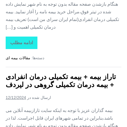
هنگام بازشدن صفحه مقاله بدون توجه به نام شهر نمایش داده
شده در تیتر فوق،مراحل خرید بیمه نامه را آغاز نمایید. بیمه
تکمیلی درمان انفرادی(تمام ایران سرای من است) تعریف بیمه
درمان تکمیلی اهمیت و […]
ادامه مطلب
تاراز
بیمه
+
دسته‌ها:
مقالات بیمه ای
بیمه
تکمیلی
درمان
انفرادی
تاراز بیمه + بیمه تکمیلی درمان انفرادی
+
بیمه
+ بیمه درمان تکمیلی گروهی در لیردف
درمان
تکمیلی
گروهی
ارسال شده در
12/12/2024
در
سردشت
بیمه گذاران عزیز با توجه به اینکه سایت تارازبیمه آنلاین می
باشد،بنابراین در تمامی شهرهای ایران قابل اجراست. لذا در
هنگام بازشدن صفحه مقاله بدون توجه به نام شهر نمایش داده