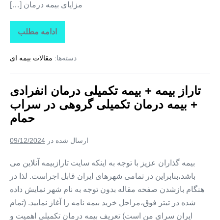
مزایای بیمه درمان […]
ادامه مطلب
تاراز
بیمه
+
دسته‌ها:
مقالات بیمه ای
بیمه
تکمیلی
درمان
انفرادی
تاراز بیمه + بیمه تکمیلی درمان انفرادی
+
بیمه
+ بیمه درمان تکمیلی گروهی در سراب
درمان
تکمیلی
حمام
گروهی
در
برخوردار
ارسال شده در
09/12/2024
بیمه گذاران عزیز با توجه به اینکه سایت تارازبیمه آنلاین می
باشد،بنابراین در تمامی شهرهای ایران قابل اجراست. لذا در
هنگام بازشدن صفحه مقاله بدون توجه به نام شهر نمایش داده
شده در تیتر فوق،مراحل خرید بیمه نامه را آغاز نمایید. (تمام
ایران سرای من است) تعریف بیمه درمان تکمیلی اهمیت و