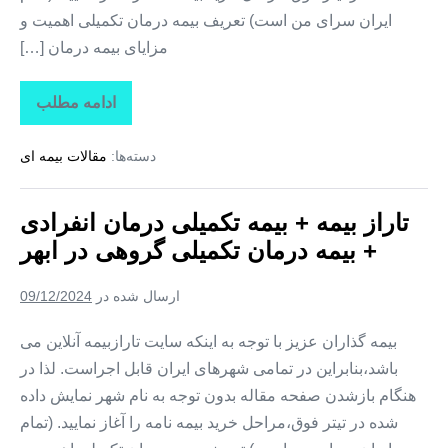
ایران سرای من است) تعریف بیمه درمان تکمیلی اهمیت و
مزایای بیمه درمان […]
ادامه مطلب
تاراز
بیمه
+
دسته‌ها:
مقالات بیمه ای
بیمه
تکمیلی
درمان
انفرادی
تاراز بیمه + بیمه تکمیلی درمان انفرادی
+
بیمه
+ بیمه درمان تکمیلی گروهی در ابهر
درمان
تکمیلی
گروهی
ارسال شده در
09/12/2024
در
خرمدره
بیمه گذاران عزیز با توجه به اینکه سایت تارازبیمه آنلاین می
باشد،بنابراین در تمامی شهرهای ایران قابل اجراست. لذا در
هنگام بازشدن صفحه مقاله بدون توجه به نام شهر نمایش داده
شده در تیتر فوق،مراحل خرید بیمه نامه را آغاز نمایید. (تمام