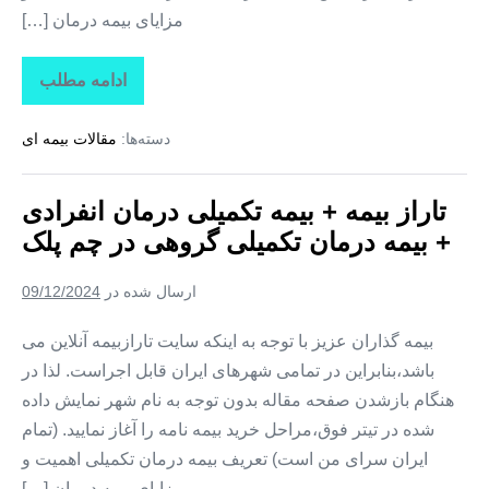
مزایای بیمه درمان […]
ادامه مطلب
تاراز
بیمه
+
دسته‌ها:
مقالات بیمه ای
بیمه
تکمیلی
درمان
انفرادی
تاراز بیمه + بیمه تکمیلی درمان انفرادی
+
بیمه
+ بیمه درمان تکمیلی گروهی در چم پلک
درمان
تکمیلی
گروهی
ارسال شده در
09/12/2024
در
سراب
حمام
بیمه گذاران عزیز با توجه به اینکه سایت تارازبیمه آنلاین می
باشد،بنابراین در تمامی شهرهای ایران قابل اجراست. لذا در
هنگام بازشدن صفحه مقاله بدون توجه به نام شهر نمایش داده
شده در تیتر فوق،مراحل خرید بیمه نامه را آغاز نمایید. (تمام
ایران سرای من است) تعریف بیمه درمان تکمیلی اهمیت و
مزایای بیمه درمان […]