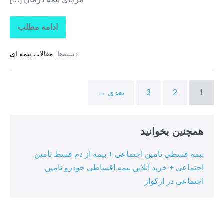
ادامه مطلب
تاراز
بیمه
+
دسته‌ها:
مقالات بیمه ای
بیمه
تکمیلی
درمان
انفرادی
+
1
2
3
بعدی →
بیمه
درمان
تکمیلی
گروهی
در
همچنین بخوانید
چم
پلک
بیمه قسطی تامین اجتماعی + بیمه از دم قسط تامین
اجتماعی + خرید آنلاین بیمه اقساطی خودرو تامین
اجتماعی در ارکواز