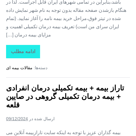
باشد،بنابراین در تمامی شهرهای ایران قابل اجراست. لذا در
هنگام بازشدن صفحه مقاله بدون توجه به نام شهر نمایش داده
شده در تیتر فوق،مراحل خرید بیمه نامه را آغاز نمایید. (تمام
ایران سرای من است) تعریف بیمه درمان تکمیلی اهمیت و
مزایای بیمه درمان […]
ادامه مطلب
تاراز
بیمه
+
دسته‌ها:
مقالات بیمه ای
بیمه
تکمیلی
درمان
انفرادی
تاراز بیمه + بیمه تکمیلی درمان انفرادی
+
بیمه
+ بیمه درمان تکمیلی گروهی در صایین‌
درمان
تکمیلی
قلعه
گروهی
در
آب‌
ارسال شده در
09/12/2024
بر
بیمه گذاران عزیز با توجه به اینکه سایت تارازبیمه آنلاین می