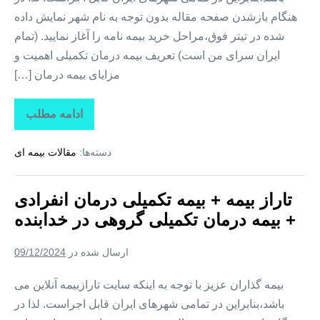
هنگام بازشدن صفحه مقاله بدون توجه به نام شهر نمایش داده
شده در تیتر فوق،مراحل خرید بیمه نامه را آغاز نمایید. (تمام
ایران سرای من است) تعریف بیمه درمان تکمیلی اهمیت و
مزایای بیمه درمان […]
ادامه مطلب
تاراز
بیمه
+
دسته‌ها:
مقالات بیمه ای
بیمه
تکمیلی
درمان
انفرادی
تاراز بیمه + بیمه تکمیلی درمان انفرادی
+
بیمه
+ بیمه درمان تکمیلی گروهی در خدابنده
درمان
تکمیلی
گروهی
ارسال شده در
09/12/2024
در
هیدج
بیمه گذاران عزیز با توجه به اینکه سایت تارازبیمه آنلاین می
باشد،بنابراین در تمامی شهرهای ایران قابل اجراست. لذا در