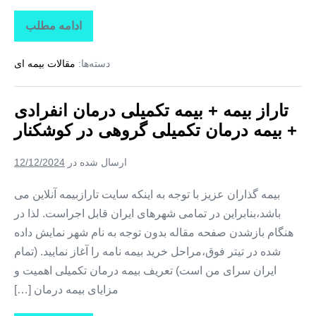
ادامه مطلب
تاراز
بیمه
+
دسته‌ها:
مقالات بیمه ای
بیمه
تکمیلی
درمان
انفرادی
تاراز بیمه + بیمه تکمیلی درمان انفرادی
+
بیمه
+ بیمه درمان تکمیلی گروهی در کوشکنار
درمان
تکمیلی
گروهی
ارسال شده در
12/12/2024
در
تخت
بیمه گذاران عزیز با توجه به اینکه سایت تارازبیمه آنلاین می
باشد،بنابراین در تمامی شهرهای ایران قابل اجراست. لذا در
هنگام بازشدن صفحه مقاله بدون توجه به نام شهر نمایش داده
شده در تیتر فوق،مراحل خرید بیمه نامه را آغاز نمایید. (تمام
ایران سرای من است) تعریف بیمه درمان تکمیلی اهمیت و
مزایای بیمه درمان […]