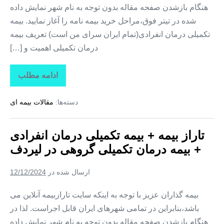
هنگام بازشدن صفحه مقاله بدون توجه به نام شهر نمایش داده
شده در تیتر فوق،مراحل خرید بیمه نامه را آغاز نمایید. بیمه
تکمیلی درمان انفرادی(تمام ایران سرای من است) تعریف بیمه
درمان تکمیلی اهمیت و […]
ادامه مطلب
تاراز
بیمه
+
دسته‌ها:
مقالات بیمه ای
بیمه
تکمیلی
درمان
انفرادی
تاراز بیمه + بیمه تکمیلی درمان انفرادی
+
بیمه
+ بیمه درمان تکمیلی گروهی در لیردف
درمان
تکمیلی
گروهی
ارسال شده در
12/12/2024
در
سردشت
بیمه گذاران عزیز با توجه به اینکه سایت تارازبیمه آنلاین می
باشد،بنابراین در تمامی شهرهای ایران قابل اجراست. لذا در
هنگام بازشدن صفحه مقاله بدون توجه به نام شهر نمایش داده