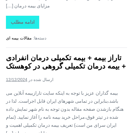
مزایای بیمه درمان […]
ادامه مطلب
تاراز
بیمه
+
دسته‌ها:
مقالات بیمه ای
بیمه
تکمیلی
درمان
انفرادی
تاراز بیمه + بیمه تکمیلی درمان انفرادی
+
بیمه
+ بیمه درمان تکمیلی گروهی در کوهستک
درمان
تکمیلی
گروهی
ارسال شده در
12/12/2024
در
لمزان
بیمه گذاران عزیز با توجه به اینکه سایت تارازبیمه آنلاین می
باشد،بنابراین در تمامی شهرهای ایران قابل اجراست. لذا در
هنگام بازشدن صفحه مقاله بدون توجه به نام شهر نمایش داده
شده در تیتر فوق،مراحل خرید بیمه نامه را آغاز نمایید. (تمام
ایران سرای من است) تعریف بیمه درمان تکمیلی اهمیت و