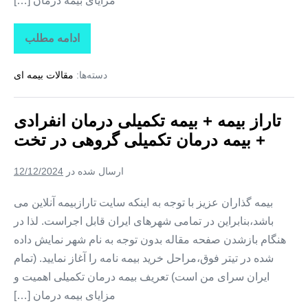
مزایای بیمه درمان […]
ادامه مطلب
تاراز
بیمه
+
دسته‌ها:
مقالات بیمه ای
بیمه
تکمیلی
درمان
انفرادی
تاراز بیمه + بیمه تکمیلی درمان انفرادی
+
بیمه
+ بیمه درمان تکمیلی گروهی در تخت
درمان
تکمیلی
گروهی
ارسال شده در
12/12/2024
در
کوهستک
بیمه گذاران عزیز با توجه به اینکه سایت تارازبیمه آنلاین می
باشد،بنابراین در تمامی شهرهای ایران قابل اجراست. لذا در
هنگام بازشدن صفحه مقاله بدون توجه به نام شهر نمایش داده
شده در تیتر فوق،مراحل خرید بیمه نامه را آغاز نمایید. (تمام
ایران سرای من است) تعریف بیمه درمان تکمیلی اهمیت و
مزایای بیمه درمان […]