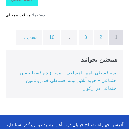
تاراز
بیمه
+
دسته‌ها:
مقالات بیمه ای
بیمه
تکمیلی
درمان
انفرادی
+
1
2
3
…
16
بعدی →
بیمه
درمان
تکمیلی
گروهی
درکوهیج
همچنین بخوانید
بیمه قسطی تامین اجتماعی + بیمه از دم قسط تامین
اجتماعی + خرید آنلاین بیمه اقساطی خودرو تامین
اجتماعی در ارکواز
آدرس : چهاراه مصباح خیابان ذوب آهن نرسیده به زیرگذر استاندارد