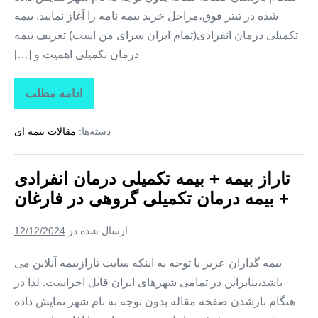
شده در تیتر فوق،مراحل خرید بیمه نامه را آغاز نمایید. بیمه
تکمیلی درمان انفرادی(تمام ایران سرای من است) تعریف بیمه
درمان تکمیلی اهمیت و […]
ادامه مطلب
تاراز
بیمه
+
دسته‌ها:
مقالات بیمه ای
بیمه
تکمیلی
درمان
انفرادی
تاراز بیمه + بیمه تکمیلی درمان انفرادی
+
بیمه
+ بیمه درمان تکمیلی گروهی در فارغان
درمان
تکمیلی
گروهی
ارسال شده در
12/12/2024
در
لیردف
بیمه گذاران عزیز با توجه به اینکه سایت تارازبیمه آنلاین می
باشد،بنابراین در تمامی شهرهای ایران قابل اجراست. لذا در
هنگام بازشدن صفحه مقاله بدون توجه به نام شهر نمایش داده