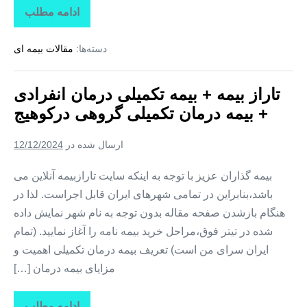
ادامه مطلب
تاراز
بیمه
+
دسته‌ها:
مقالات بیمه ای
بیمه
تکمیلی
درمان
انفرادی
تاراز بیمه + بیمه تکمیلی درمان انفرادی
+
بیمه
+ بیمه درمان تکمیلی گروهی درکوهیج
درمان
تکمیلی
گروهی
ارسال شده در
12/12/2024
در
کوشکنار
بیمه گذاران عزیز با توجه به اینکه سایت تارازبیمه آنلاین می
باشد،بنابراین در تمامی شهرهای ایران قابل اجراست. لذا در
هنگام بازشدن صفحه مقاله بدون توجه به نام شهر نمایش داده
شده در تیتر فوق،مراحل خرید بیمه نامه را آغاز نمایید. (تمام
ایران سرای من است) تعریف بیمه درمان تکمیلی اهمیت و
مزایای بیمه درمان […]
ادامه مطلب