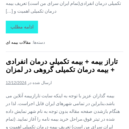
تکمیلی درمان انفرادی(تمام ایران سرای من است) تعریف بیمه
درمان تکمیلی اهمیت و […]
ادامه مطلب
تاراز
بیمه
+
دسته‌ها:
مقالات بیمه ای
بیمه
تکمیلی
درمان
انفرادی
تاراز بیمه + بیمه تکمیلی درمان انفرادی
+
بیمه
+ بیمه درمان تکمیلی گروهی در لمزان
درمان
تکمیلی
گروهی
ارسال شده در
12/12/2024
در
زیارتعلی
بیمه گذاران عزیز با توجه به اینکه سایت تارازبیمه آنلاین می
باشد،بنابراین در تمامی شهرهای ایران قابل اجراست. لذا در
هنگام بازشدن صفحه مقاله بدون توجه به نام شهر نمایش داده
شده در تیتر فوق،مراحل خرید بیمه نامه را آغاز نمایید. (تمام
ایران سرای من است) تعریف بیمه درمان تکمیلی اهمیت و