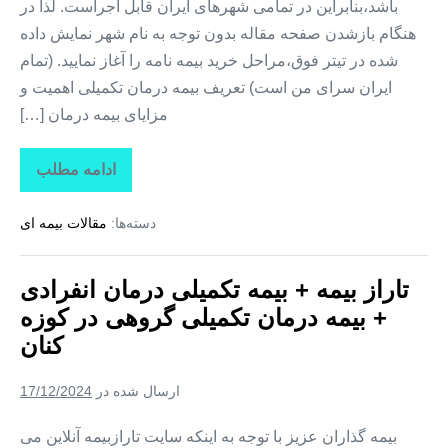
باشد،بنابراین در تمامی شهرهای ایران قابل اجراست. لذا در
هنگام بازشدن صفحه مقاله بدون توجه به نام شهر نمایش داده
شده در تیتر فوق،مراحل خرید بیمه نامه را آغاز نمایید. (تمام
ایران سرای من است) تعریف بیمه درمان تکمیلی اهمیت و
مزایای بیمه درمان […]
ادامه مطلب
تاراز
بیمه
+
دسته‌ها:
مقالات بیمه ای
بیمه
تکمیلی
درمان
انفرادی
تاراز بیمه + بیمه تکمیلی درمان انفرادی
+
بیمه
+ بیمه درمان تکمیلی گروهی در کوزه
درمان
تکمیلی
کنان
گروهی
در
کلوانق
ارسال شده در
17/12/2024
بیمه گذاران عزیز با توجه به اینکه سایت تارازبیمه آنلاین می