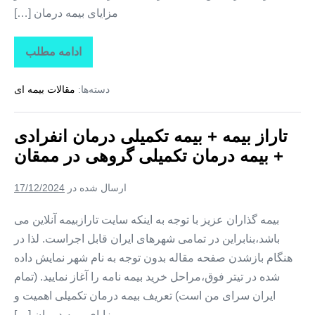
مزایای بیمه درمان […]
ادامه مطلب
تاراز
بیمه
+
دسته‌ها:
مقالات بیمه ای
بیمه
تکمیلی
درمان
انفرادی
تاراز بیمه + بیمه تکمیلی درمان انفرادی
+
بیمه
+ بیمه درمان تکمیلی گروهی در ممقان
درمان
تکمیلی
گروهی
ارسال شده در
17/12/2024
در
نظرکهریزی
بیمه گذاران عزیز با توجه به اینکه سایت تارازبیمه آنلاین می
باشد،بنابراین در تمامی شهرهای ایران قابل اجراست. لذا در
هنگام بازشدن صفحه مقاله بدون توجه به نام شهر نمایش داده
شده در تیتر فوق،مراحل خرید بیمه نامه را آغاز نمایید. (تمام
ایران سرای من است) تعریف بیمه درمان تکمیلی اهمیت و
مزایای بیمه درمان […]