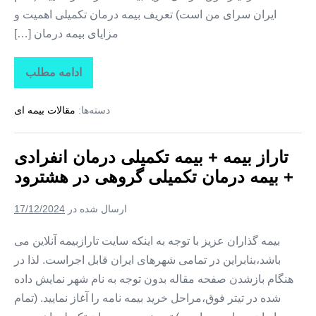
ایران سرای من است) تعریف بیمه درمان تکمیلی اهمیت و
مزایای بیمه درمان […]
ادامه مطلب
تاراز
بیمه
+
دسته‌ها:
مقالات بیمه ای
بیمه
تکمیلی
درمان
انفرادی
تاراز بیمه + بیمه تکمیلی درمان انفرادی
+
بیمه
+ بیمه درمان تکمیلی گروهی در هشترود
درمان
تکمیلی
گروهی
ارسال شده در
17/12/2024
در
هوراند
بیمه گذاران عزیز با توجه به اینکه سایت تارازبیمه آنلاین می
باشد،بنابراین در تمامی شهرهای ایران قابل اجراست. لذا در
هنگام بازشدن صفحه مقاله بدون توجه به نام شهر نمایش داده
شده در تیتر فوق،مراحل خرید بیمه نامه را آغاز نمایید. (تمام