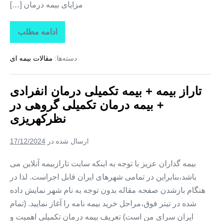
مزایای بیمه درمان […]
ادامه مطلب
تاراز
بیمه
+
دسته‌ها:
مقالات بیمه ای
بیمه
تکمیلی
درمان
انفرادی
تاراز بیمه + بیمه تکمیلی درمان انفرادی
+
بیمه
+ بیمه درمان تکمیلی گروهی در
درمان
تکمیلی
نظرکهریزی
گروهی
در
وایقان
ارسال شده در
17/12/2024
بیمه گذاران عزیز با توجه به اینکه سایت تارازبیمه آنلاین می
باشد،بنابراین در تمامی شهرهای ایران قابل اجراست. لذا در
هنگام بازشدن صفحه مقاله بدون توجه به نام شهر نمایش داده
شده در تیتر فوق،مراحل خرید بیمه نامه را آغاز نمایید. (تمام
ایران سرای من است) تعریف بیمه درمان تکمیلی اهمیت و