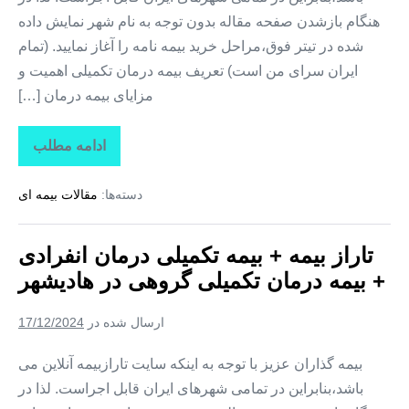
هنگام بازشدن صفحه مقاله بدون توجه به نام شهر نمایش داده
شده در تیتر فوق،مراحل خرید بیمه نامه را آغاز نمایید. (تمام
ایران سرای من است) تعریف بیمه درمان تکمیلی اهمیت و
مزایای بیمه درمان […]
ادامه مطلب
تاراز
بیمه
+
دسته‌ها:
مقالات بیمه ای
بیمه
تکمیلی
درمان
انفرادی
تاراز بیمه + بیمه تکمیلی درمان انفرادی
+
بیمه
+ بیمه درمان تکمیلی گروهی در هادیشهر
درمان
تکمیلی
گروهی
ارسال شده در
17/12/2024
در
مهربان
بیمه گذاران عزیز با توجه به اینکه سایت تارازبیمه آنلاین می
باشد،بنابراین در تمامی شهرهای ایران قابل اجراست. لذا در