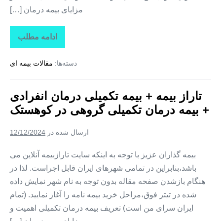
مزایای بیمه درمان […]
ادامه مطلب
تاراز
بیمه
+
دسته‌ها:
مقالات بیمه ای
بیمه
تکمیلی
درمان
انفرادی
تاراز بیمه + بیمه تکمیلی درمان انفرادی
+
بیمه
+ بیمه درمان تکمیلی گروهی در کوهستک
درمان
تکمیلی
گروهی
ارسال شده در
12/12/2024
در
لمزان
بیمه گذاران عزیز با توجه به اینکه سایت تارازبیمه آنلاین می
باشد،بنابراین در تمامی شهرهای ایران قابل اجراست. لذا در
هنگام بازشدن صفحه مقاله بدون توجه به نام شهر نمایش داده
شده در تیتر فوق،مراحل خرید بیمه نامه را آغاز نمایید. (تمام
ایران سرای من است) تعریف بیمه درمان تکمیلی اهمیت و