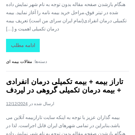
هنگام بازشدن صفحه مقاله بدون توجه به نام شهر نمایش داده
شده در تیتر فوق،مراحل خرید بیمه نامه را آغاز نمایید. بیمه
تکمیلی درمان انفرادی(تمام ایران سرای من است) تعریف بیمه
درمان تکمیلی اهمیت و […]
ادامه مطلب
تاراز
بیمه
+
دسته‌ها:
مقالات بیمه ای
بیمه
تکمیلی
درمان
انفرادی
تاراز بیمه + بیمه تکمیلی درمان انفرادی
+
بیمه
+ بیمه درمان تکمیلی گروهی در لیردف
درمان
تکمیلی
گروهی
ارسال شده در
12/12/2024
در
سردشت
بیمه گذاران عزیز با توجه به اینکه سایت تارازبیمه آنلاین می
باشد،بنابراین در تمامی شهرهای ایران قابل اجراست. لذا در
هنگام بازشدن صفحه مقاله بدون توجه به نام شهر نمایش داده