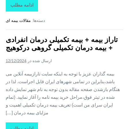
ادامه مطلب
تاراز
بیمه
+
دسته‌ها:
مقالات بیمه ای
بیمه
تکمیلی
درمان
انفرادی
تاراز بیمه + بیمه تکمیلی درمان انفرادی
+
بیمه
+ بیمه درمان تکمیلی گروهی درکوهیج
درمان
تکمیلی
گروهی
ارسال شده در
12/12/2024
در
کوشکنار
بیمه گذاران عزیز با توجه به اینکه سایت تارازبیمه آنلاین می
باشد،بنابراین در تمامی شهرهای ایران قابل اجراست. لذا در
هنگام بازشدن صفحه مقاله بدون توجه به نام شهر نمایش داده
شده در تیتر فوق،مراحل خرید بیمه نامه را آغاز نمایید. (تمام
ایران سرای من است) تعریف بیمه درمان تکمیلی اهمیت و
مزایای بیمه درمان […]
ادامه مطلب