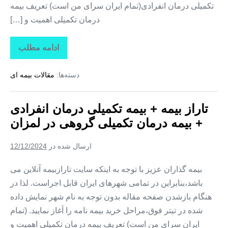
تکمیلی درمان انفرادی(تمام ایران سرای من است) تعریف بیمه
درمان تکمیلی اهمیت و […]
ادامه مطلب
تاراز
بیمه
+
دسته‌ها:
مقالات بیمه ای
بیمه
تکمیلی
درمان
انفرادی
تاراز بیمه + بیمه تکمیلی درمان انفرادی
+
بیمه
+ بیمه درمان تکمیلی گروهی در لمزان
درمان
تکمیلی
گروهی
ارسال شده در
12/12/2024
در
زیارتعلی
بیمه گذاران عزیز با توجه به اینکه سایت تارازبیمه آنلاین می
باشد،بنابراین در تمامی شهرهای ایران قابل اجراست. لذا در
هنگام بازشدن صفحه مقاله بدون توجه به نام شهر نمایش داده
شده در تیتر فوق،مراحل خرید بیمه نامه را آغاز نمایید. (تمام
ایران سرای من است) تعریف بیمه درمان تکمیلی اهمیت و