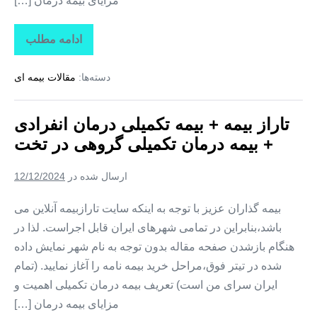
مزایای بیمه درمان […]
ادامه مطلب
تاراز
بیمه
+
دسته‌ها:
مقالات بیمه ای
بیمه
تکمیلی
درمان
انفرادی
تاراز بیمه + بیمه تکمیلی درمان انفرادی
+
بیمه
+ بیمه درمان تکمیلی گروهی در تخت
درمان
تکمیلی
گروهی
ارسال شده در
12/12/2024
در
کوهستک
بیمه گذاران عزیز با توجه به اینکه سایت تارازبیمه آنلاین می
باشد،بنابراین در تمامی شهرهای ایران قابل اجراست. لذا در
هنگام بازشدن صفحه مقاله بدون توجه به نام شهر نمایش داده
شده در تیتر فوق،مراحل خرید بیمه نامه را آغاز نمایید. (تمام
ایران سرای من است) تعریف بیمه درمان تکمیلی اهمیت و
مزایای بیمه درمان […]