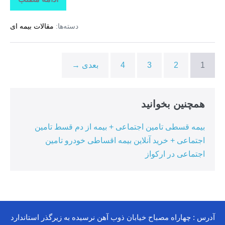
تاراز
بیمه
+
دسته‌ها:
مقالات بیمه ای
بیمه
تکمیلی
درمان
انفرادی
+
1
2
3
4
بعدی →
بیمه
درمان
تکمیلی
گروهی
درکوهیج
همچنین بخوانید
بیمه قسطی تامین اجتماعی + بیمه از دم قسط تامین
اجتماعی + خرید آنلاین بیمه اقساطی خودرو تامین
اجتماعی در ارکواز
آدرس : چهاراه مصباح خیابان ذوب آهن نرسیده به زیرگذر استاندارد