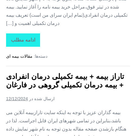
شده در تیتر فوق،مراحل خرید بیمه نامه را آغاز نمایید. بیمه
تکمیلی درمان انفرادی(تمام ایران سرای من است) تعریف بیمه
درمان تکمیلی اهمیت و […]
ادامه مطلب
تاراز
بیمه
+
دسته‌ها:
مقالات بیمه ای
بیمه
تکمیلی
درمان
انفرادی
تاراز بیمه + بیمه تکمیلی درمان انفرادی
+
بیمه
+ بیمه درمان تکمیلی گروهی در فارغان
درمان
تکمیلی
گروهی
ارسال شده در
12/12/2024
در
لیردف
بیمه گذاران عزیز با توجه به اینکه سایت تارازبیمه آنلاین می
باشد،بنابراین در تمامی شهرهای ایران قابل اجراست. لذا در
هنگام بازشدن صفحه مقاله بدون توجه به نام شهر نمایش داده