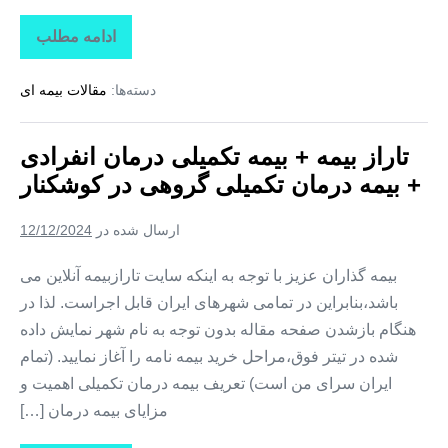
ادامه مطلب
تاراز
بیمه
+
دسته‌ها:
مقالات بیمه ای
بیمه
تکمیلی
درمان
انفرادی
تاراز بیمه + بیمه تکمیلی درمان انفرادی
+
بیمه
+ بیمه درمان تکمیلی گروهی در کوشکنار
درمان
تکمیلی
گروهی
ارسال شده در
12/12/2024
در
تخت
بیمه گذاران عزیز با توجه به اینکه سایت تارازبیمه آنلاین می
باشد،بنابراین در تمامی شهرهای ایران قابل اجراست. لذا در
هنگام بازشدن صفحه مقاله بدون توجه به نام شهر نمایش داده
شده در تیتر فوق،مراحل خرید بیمه نامه را آغاز نمایید. (تمام
ایران سرای من است) تعریف بیمه درمان تکمیلی اهمیت و
مزایای بیمه درمان […]